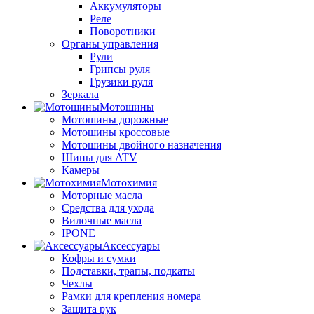
Аккумуляторы
Реле
Поворотники
Органы управления
Рули
Грипсы руля
Грузики руля
Зеркала
Мотошины
Мотошины дорожные
Мотошины кроссовые
Мотошины двойного назначения
Шины для ATV
Камеры
Мотохимия
Моторные масла
Средства для ухода
Вилочные масла
IPONE
Аксессуары
Кофры и сумки
Подставки, трапы, подкаты
Чехлы
Рамки для крепления номера
Защита рук