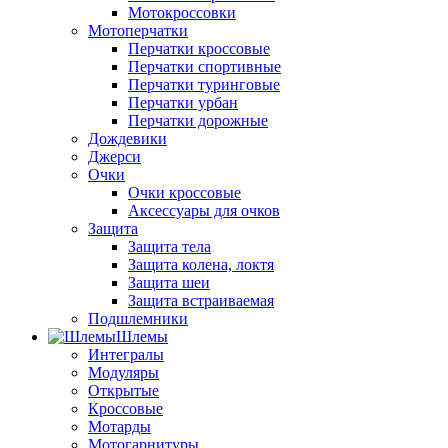
Мотокроссовки
Мотоперчатки
Перчатки кроссовые
Перчатки спортивные
Перчатки туринговые
Перчатки урбан
Перчатки дорожные
Дождевики
Джерси
Очки
Очки кроссовые
Аксессуары для очков
Защита
Защита тела
Защита колена, локтя
Защита шеи
Защита встраиваемая
Подшлемники
Шлемы
Интегралы
Модуляры
Открытые
Кроссовые
Мотарды
Мотогарнитуры