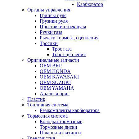
Карбюратор
Органы управления
Грипсы руля
Грузики руля
Проставки стоек руля
Ручки газа
Рычаги тормоза, сцепления
Тросики
Трос газа
Трос сцепления
Оригинальные запчасти
OEM BRP
OEM HONDA
OEM KAWASAKI
OEM SUZUKI
OEM YAMAHA
Аналоги ориг
Пластик
Топливная система
Ремкомплекты карбюратора
Тормозная система
Колодки тормозные
Тормозные диски
Шланги и фитинги
Трансмиссия