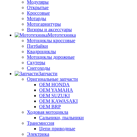
Модуляры
Открытые
Кроссовые
Мотарды
Мотогарнитуры
Визоры и аксессуары
Мототехника
Мотоциклы кроссовые
Питбайки
Квадроциклы
Мотоциклы дорожные
Скутеры
Снегоходы
Запчасти
Оригинальные запчасти
OEM HONDA
OEM YAMAHA
OEM SUZUKI
OEM KAWASAKI
OEM BRP
Ходовая мотоцикла
Сальники, пыльники
Трансмиссия
Цепи приводные
Электрика