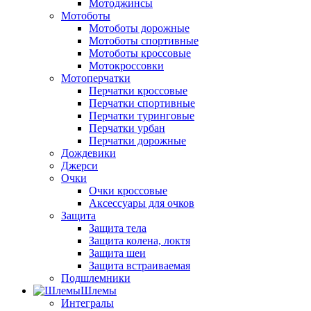
Мотоджинсы
Мотоботы
Мотоботы дорожные
Мотоботы спортивные
Мотоботы кроссовые
Мотокроссовки
Мотоперчатки
Перчатки кроссовые
Перчатки спортивные
Перчатки туринговые
Перчатки урбан
Перчатки дорожные
Дождевики
Джерси
Очки
Очки кроссовые
Аксессуары для очков
Защита
Защита тела
Защита колена, локтя
Защита шеи
Защита встраиваемая
Подшлемники
Шлемы
Интегралы