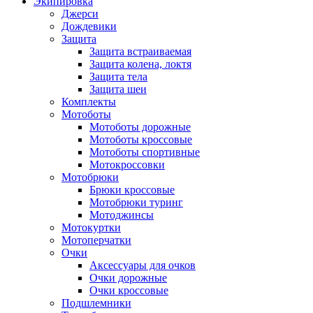
Экипировка
Джерси
Дождевики
Защита
Защита встраиваемая
Защита колена, локтя
Защита тела
Защита шеи
Комплекты
Мотоботы
Мотоботы дорожные
Мотоботы кроссовые
Мотоботы спортивные
Мотокроссовки
Мотобрюки
Брюки кроссовые
Мотобрюки туринг
Мотоджинсы
Мотокуртки
Мотоперчатки
Очки
Аксессуары для очков
Очки дорожные
Очки кроссовые
Подшлемники