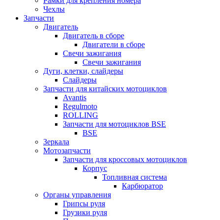
Рамки для крепления номера
Чехлы
Запчасти
Двигатель
Двигатель в сборе
Двигатели в сборе
Свечи зажигания
Свечи зажигания
Дуги, клетки, слайдеры
Слайдеры
Запчасти для китайских мотоциклов
Avantis
Regulmoto
ROLLING
Запчасти для мотоциклов BSE
BSE
Зеркала
Мотозапчасти
Запчасти для кроссовых мотоциклов
Корпус
Топливная система
Карбюратор
Органы управления
Грипсы руля
Грузики руля