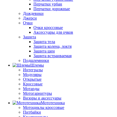
Перчатки урбан
Перчатки дорожные
Дождевики
Джерси
Очки
Очки кроссовые
Аксессуары для очков
Защита
Защита тела
Защита колена, локтя
Защита шеи
Защита встраиваемая
Подшлемники
Шлемы
Интегралы
Модуляры
Открытые
Кроссовые
Мотарды
Мотогарнитуры
Визоры и аксессуары
Мототехника
Мотоциклы кроссовые
Питбайки
Квадроциклы