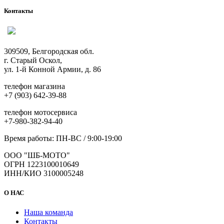
несколько
Контакты
вариаций.
Опции
можно
выбрать
309509, Белгородская обл.
на
г. Старый Оскол,
странице
ул. 1-й Конной Армии, д. 86
товара.
телефон магазина
+7 (903) 642-39-88
телефон мотосервиса
+7-980-382-94-40
Время работы: ПН-ВС / 9:00-19:00
ООО "ШБ-МОТО"
ОГРН 1223100010649
ИНН/КИО 3100005248
О НАС
Наша команда
Контакты