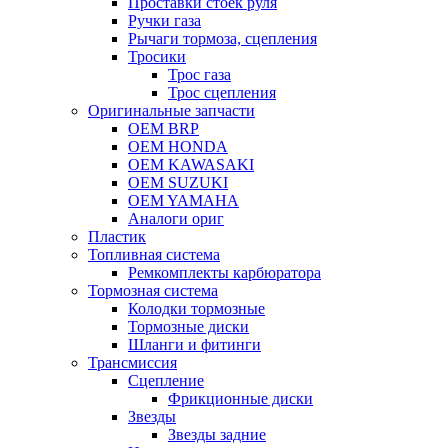
Проставки стоек руля
Ручки газа
Рычаги тормоза, сцепления
Тросики
Трос газа
Трос сцепления
Оригинальные запчасти
OEM BRP
OEM HONDA
OEM KAWASAKI
OEM SUZUKI
OEM YAMAHA
Аналоги ориг
Пластик
Топливная система
Ремкомплекты карбюратора
Тормозная система
Колодки тормозные
Тормозные диски
Шланги и фитинги
Трансмиссия
Cцепление
Фрикционные диски
Звезды
Звезды задние