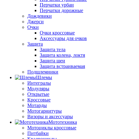
Перчатки урбан
Перчатки дорожные
Дождевики
Джерси
Очки
Очки кроссовые
Аксессуары для очков
Защита
Защита тела
Защита колена, локтя
Защита шеи
Защита встраиваемая
Подшлемники
Шлемы
Интегралы
Модуляры
Открытые
Кроссовые
Мотарды
Мотогарнитуры
Визоры и аксессуары
Мототехника
Мотоциклы кроссовые
Питбайки
Квадроциклы