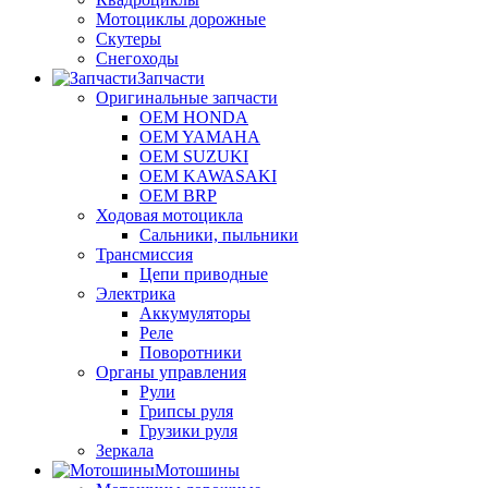
Мотоциклы дорожные
Скутеры
Снегоходы
Запчасти
Оригинальные запчасти
OEM HONDA
OEM YAMAHA
OEM SUZUKI
OEM KAWASAKI
OEM BRP
Ходовая мотоцикла
Сальники, пыльники
Трансмиссия
Цепи приводные
Электрика
Аккумуляторы
Реле
Поворотники
Органы управления
Рули
Грипсы руля
Грузики руля
Зеркала
Мотошины