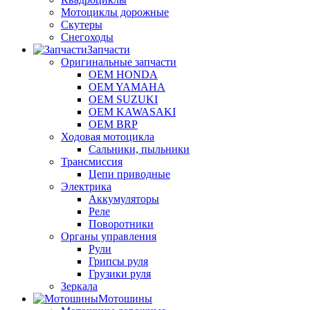
Мотоциклы дорожные
Скутеры
Снегоходы
Запчасти
Оригинальные запчасти
OEM HONDA
OEM YAMAHA
OEM SUZUKI
OEM KAWASAKI
OEM BRP
Ходовая мотоцикла
Сальники, пыльники
Трансмиссия
Цепи приводные
Электрика
Аккумуляторы
Реле
Поворотники
Органы управления
Рули
Грипсы руля
Грузики руля
Зеркала
Мотошины