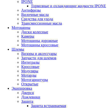
IPONE
Тормозные и охлаждающие жидкости IPONE
Антифризы
Вилочные масла
Средства для ухода
Трансмиссионные масла
Мотошины
Диски колесные
Камеры
Мотошины дорожные
Мотошины кроссовые
Шлемы
Визоры и аксессуары
Запчасти для шлемов
Интегралы
Кроссовые
Модуляры
Мотарды
Мотогарнитуры
Открытые
Экипировка
Джерси
Дождевики
Защита
Защита встраиваемая