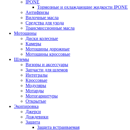
IPONE
Тормозные и охлаждающие жидкости IPONE
Антифризы
Вилочные масла
Средства для ухода
Трансмиссионные масла
Мотошины
Диски колесные
Камеры
Мотошины дорожные
Мотошины кроссовые
Шлемы
Визоры и аксессуары
Запчасти для шлемов
Интегралы
Кроссовые
Модуляры
Мотарды
Мотогарнитуры
Открытые
Экипировка
Джерси
Дождевики
Защита
Защита встраиваемая