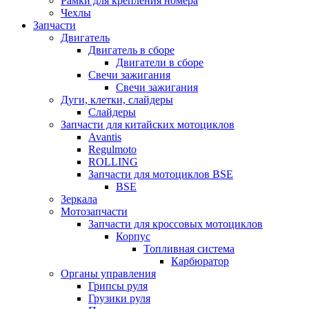
Рамки для крепления номера
Чехлы
Запчасти
Двигатель
Двигатель в сборе
Двигатели в сборе
Свечи зажигания
Свечи зажигания
Дуги, клетки, слайдеры
Слайдеры
Запчасти для китайских мотоциклов
Avantis
Regulmoto
ROLLING
Запчасти для мотоциклов BSE
BSE
Зеркала
Мотозапчасти
Запчасти для кроссовых мотоциклов
Корпус
Топливная система
Карбюратор
Органы управления
Грипсы руля
Грузики руля