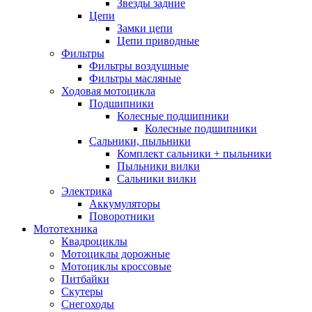
Звезды задние
Цепи
Замки цепи
Цепи приводные
Фильтры
Фильтры воздушные
Фильтры масляные
Ходовая мотоцикла
Подшипники
Колесные подшипники
Колесные подшипники
Сальники, пыльники
Комплект сальники + пыльники
Пыльники вилки
Сальники вилки
Электрика
Аккумуляторы
Поворотники
Мототехника
Квадроциклы
Мотоциклы дорожные
Мотоциклы кроссовые
Питбайки
Скутеры
Снегоходы