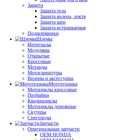
Защита
Защита тела
Защита колена, локтя
Защита шеи
Защита встраиваемая
Подшлемники
Шлемы
Интегралы
Модуляры
Открытые
Кроссовые
Мотарды
Мотогарнитуры
Визоры и аксессуары
Мототехника
Мотоциклы кроссовые
Питбайки
Квадроциклы
Мотоциклы дорожные
Скутеры
Снегоходы
Запчасти
Оригинальные запчасти
OEM HONDA