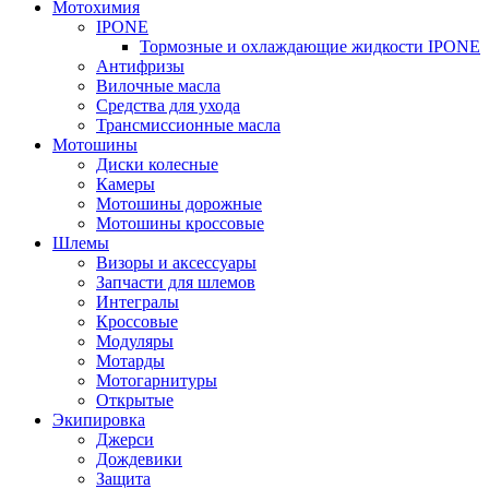
Мотохимия
IPONE
Тормозные и охлаждающие жидкости IPONE
Антифризы
Вилочные масла
Средства для ухода
Трансмиссионные масла
Мотошины
Диски колесные
Камеры
Мотошины дорожные
Мотошины кроссовые
Шлемы
Визоры и аксессуары
Запчасти для шлемов
Интегралы
Кроссовые
Модуляры
Мотарды
Мотогарнитуры
Открытые
Экипировка
Джерси
Дождевики
Защита