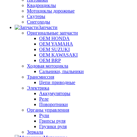
Квадроциклы
Мотоциклы дорожные
Скутеры
Снегоходы
Запчасти
Оригинальные запчасти
OEM HONDA
OEM YAMAHA
OEM SUZUKI
OEM KAWASAKI
OEM BRP
Ходовая мотоцикла
Сальники, пыльники
Трансмиссия
Цепи приводные
Электрика
Аккумуляторы
Реле
Поворотники
Органы управления
Рули
Грипсы руля
Грузики руля
Зеркала