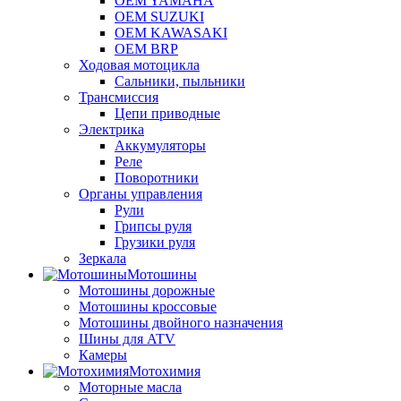
OEM YAMAHA
OEM SUZUKI
OEM KAWASAKI
OEM BRP
Ходовая мотоцикла
Сальники, пыльники
Трансмиссия
Цепи приводные
Электрика
Аккумуляторы
Реле
Поворотники
Органы управления
Рули
Грипсы руля
Грузики руля
Зеркала
Мотошины
Мотошины дорожные
Мотошины кроссовые
Мотошины двойного назначения
Шины для ATV
Камеры
Мотохимия
Моторные масла