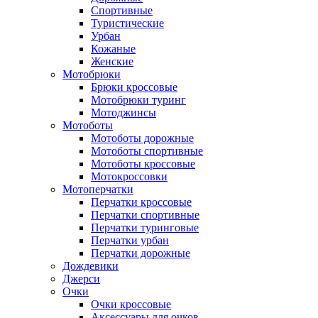
Спортивные
Туристические
Урбан
Кожаные
Женские
Мотобрюки
Брюки кроссовые
Мотобрюки туринг
Мотоджинсы
Мотоботы
Мотоботы дорожные
Мотоботы спортивные
Мотоботы кроссовые
Мотокроссовки
Мотоперчатки
Перчатки кроссовые
Перчатки спортивные
Перчатки туринговые
Перчатки урбан
Перчатки дорожные
Дождевики
Джерси
Очки
Очки кроссовые
Аксессуары для очков