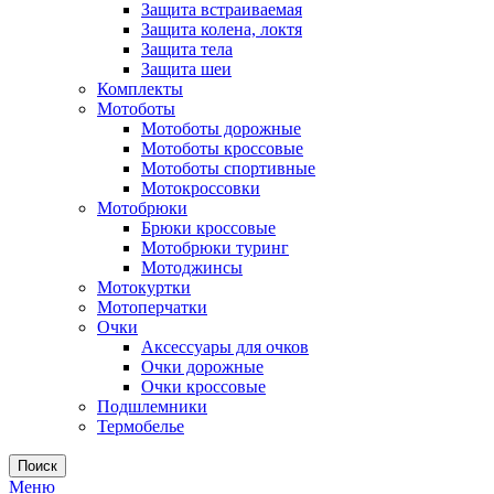
Защита встраиваемая
Защита колена, локтя
Защита тела
Защита шеи
Комплекты
Мотоботы
Мотоботы дорожные
Мотоботы кроссовые
Мотоботы спортивные
Мотокроссовки
Мотобрюки
Брюки кроссовые
Мотобрюки туринг
Мотоджинсы
Мотокуртки
Мотоперчатки
Очки
Аксессуары для очков
Очки дорожные
Очки кроссовые
Подшлемники
Термобелье
Поиск
Меню