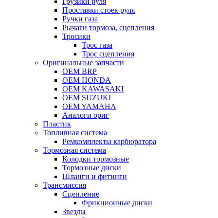
Грузики руля
Проставки стоек руля
Ручки газа
Рычаги тормоза, сцепления
Тросики
Трос газа
Трос сцепления
Оригинальные запчасти
OEM BRP
OEM HONDA
OEM KAWASAKI
OEM SUZUKI
OEM YAMAHA
Аналоги ориг
Пластик
Топливная система
Ремкомплекты карбюратора
Тормозная система
Колодки тормозные
Тормозные диски
Шланги и фитинги
Трансмиссия
Cцепление
Фрикционные диски
Звезды