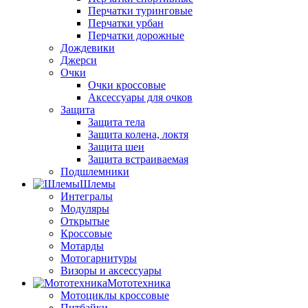
Перчатки туринговые
Перчатки урбан
Перчатки дорожные
Дождевики
Джерси
Очки
Очки кроссовые
Аксессуары для очков
Защита
Защита тела
Защита колена, локтя
Защита шеи
Защита встраиваемая
Подшлемники
Шлемы
Интегралы
Модуляры
Открытые
Кроссовые
Мотарды
Мотогарнитуры
Визоры и аксессуары
Мототехника
Мотоциклы кроссовые
Питбайки