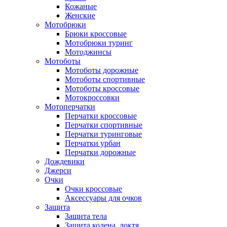
Кожаные
Женские
Мотобрюки
Брюки кроссовые
Мотобрюки туринг
Мотоджинсы
Мотоботы
Мотоботы дорожные
Мотоботы спортивные
Мотоботы кроссовые
Мотокроссовки
Мотоперчатки
Перчатки кроссовые
Перчатки спортивные
Перчатки туринговые
Перчатки урбан
Перчатки дорожные
Дождевики
Джерси
Очки
Очки кроссовые
Аксессуары для очков
Защита
Защита тела
Защита колена, локтя