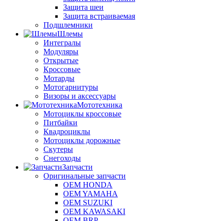
Защита шеи
Защита встраиваемая
Подшлемники
Шлемы
Интегралы
Модуляры
Открытые
Кроссовые
Мотарды
Мотогарнитуры
Визоры и аксессуары
Мототехника
Мотоциклы кроссовые
Питбайки
Квадроциклы
Мотоциклы дорожные
Скутеры
Снегоходы
Запчасти
Оригинальные запчасти
OEM HONDA
OEM YAMAHA
OEM SUZUKI
OEM KAWASAKI
OEM BRP