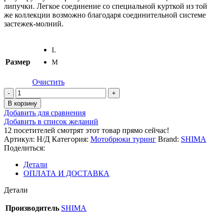
липучки. Легкое соединение со специальной курткой из той
же коллекции возможно благодаря соединительной системе
застежек-молний.
L
Размер
M
Очистить
Количество
товара
В корзину
Мотоштаны
Добавить для сравнения
SHIMA
Добавить в список желаний
RUSH
12
посетителей смотрят этот товар прямо сейчас!
2.0
Артикул:
Н/Д
Категория:
Мотобрюки туринг
Brand:
SHIMA
VENT
Поделиться:
MEN
BLACK
Детали
ОПЛАТА И ДОСТАВКА
Детали
Производитель
SHIMA