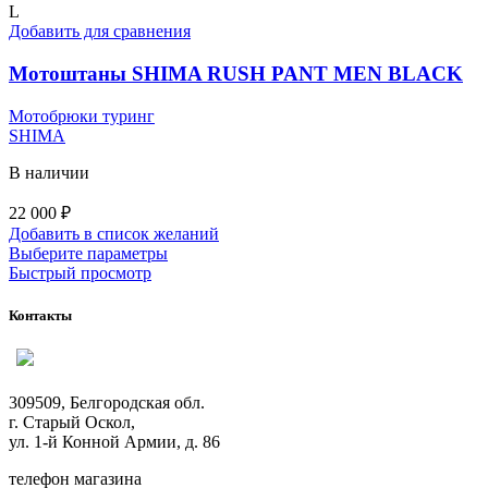
вариаций.
L
Опции
Добавить для сравнения
можно
выбрать
Мотоштаны SHIMA RUSH PANT MEN BLACK
на
странице
Мотобрюки туринг
товара.
SHIMA
В наличии
22 000
₽
Добавить в список желаний
Этот
Выберите параметры
товар
Быстрый просмотр
имеет
несколько
Контакты
вариаций.
Опции
можно
выбрать
309509, Белгородская обл.
на
г. Старый Оскол,
странице
ул. 1-й Конной Армии, д. 86
товара.
телефон магазина