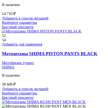
В наличии
14 710
₽
Добавить в список желаний
Этот
Выберите параметры
товар
Быстрый просмотр
имеет
несколько
52
вариаций.
54
Опции
Добавить для сравнения
можно
выбрать
Мотоштаны SHIMA PISTON PANTS BLACK
на
странице
Мотобрюки туринг
товара.
SHIMA
В наличии
39 600
₽
Добавить в список желаний
Этот
Выберите параметры
товар
Быстрый просмотр
имеет
несколько