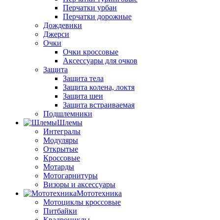
Перчатки урбан
Перчатки дорожные
Дождевики
Джерси
Очки
Очки кроссовые
Аксессуары для очков
Защита
Защита тела
Защита колена, локтя
Защита шеи
Защита встраиваемая
Подшлемники
Шлемы
Интегралы
Модуляры
Открытые
Кроссовые
Мотарды
Мотогарнитуры
Визоры и аксессуары
Мототехника
Мотоциклы кроссовые
Питбайки
Квадроциклы