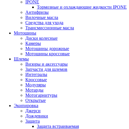
IPONE
Тормозные и охлаждающие жидкости IPONE
Антифризы
Вилочные масла
Средства для ухода
Трансмиссионные масла
Мотошины
Диски колесные
Камеры
Мотошины дорожные
Мотошины кроссовые
Шлемы
Визоры и аксессуары
Запчасти для шлемов
Интегралы
Кроссовые
Модуляры
Мотарды
Мотогарнитуры
Открытые
Экипировка
Джерси
Дождевики
Защита
Защита встраиваемая