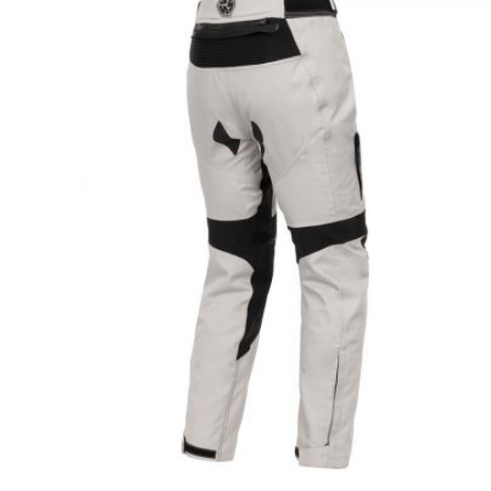
Опции
можно
выбрать
на
странице
товара.