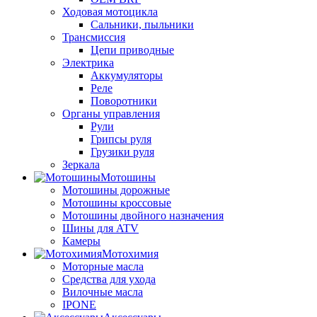
Ходовая мотоцикла
Сальники, пыльники
Трансмиссия
Цепи приводные
Электрика
Аккумуляторы
Реле
Поворотники
Органы управления
Рули
Грипсы руля
Грузики руля
Зеркала
Мотошины
Мотошины дорожные
Мотошины кроссовые
Мотошины двойного назначения
Шины для ATV
Камеры
Мотохимия
Моторные масла
Средства для ухода
Вилочные масла
IPONE