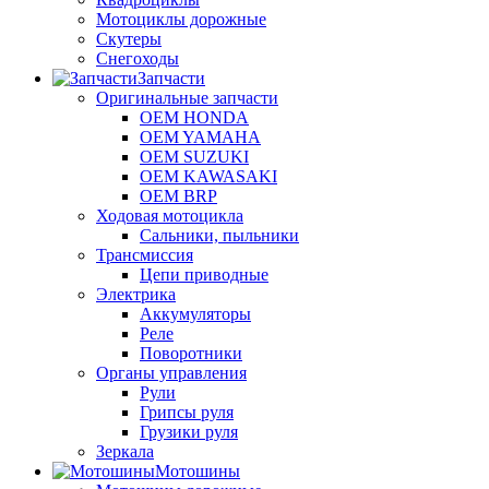
Мотоциклы дорожные
Скутеры
Снегоходы
Запчасти
Оригинальные запчасти
OEM HONDA
OEM YAMAHA
OEM SUZUKI
OEM KAWASAKI
OEM BRP
Ходовая мотоцикла
Сальники, пыльники
Трансмиссия
Цепи приводные
Электрика
Аккумуляторы
Реле
Поворотники
Органы управления
Рули
Грипсы руля
Грузики руля
Зеркала
Мотошины