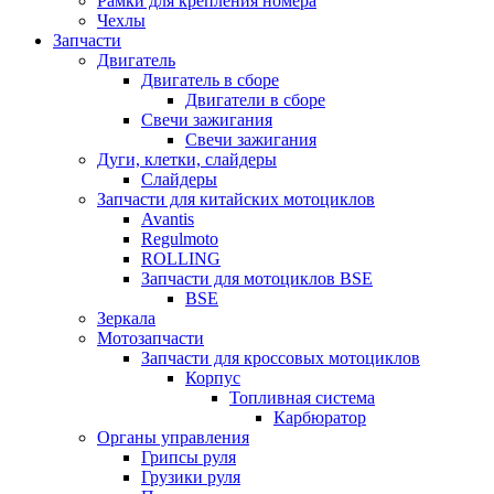
Рамки для крепления номера
Чехлы
Запчасти
Двигатель
Двигатель в сборе
Двигатели в сборе
Свечи зажигания
Свечи зажигания
Дуги, клетки, слайдеры
Слайдеры
Запчасти для китайских мотоциклов
Avantis
Regulmoto
ROLLING
Запчасти для мотоциклов BSE
BSE
Зеркала
Мотозапчасти
Запчасти для кроссовых мотоциклов
Корпус
Топливная система
Карбюратор
Органы управления
Грипсы руля
Грузики руля