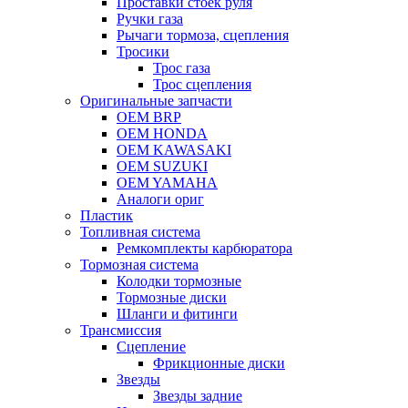
Проставки стоек руля
Ручки газа
Рычаги тормоза, сцепления
Тросики
Трос газа
Трос сцепления
Оригинальные запчасти
OEM BRP
OEM HONDA
OEM KAWASAKI
OEM SUZUKI
OEM YAMAHA
Аналоги ориг
Пластик
Топливная система
Ремкомплекты карбюратора
Тормозная система
Колодки тормозные
Тормозные диски
Шланги и фитинги
Трансмиссия
Cцепление
Фрикционные диски
Звезды
Звезды задние