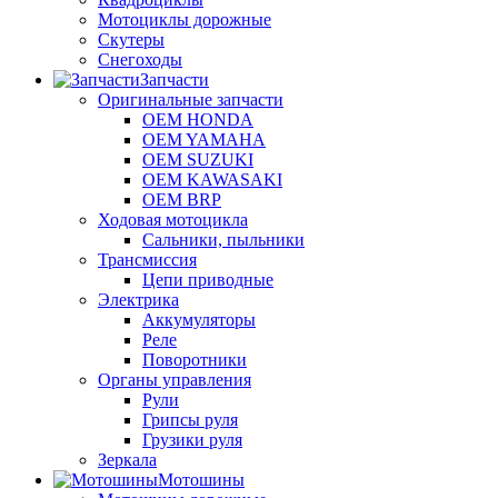
Мотоциклы дорожные
Скутеры
Снегоходы
Запчасти
Оригинальные запчасти
OEM HONDA
OEM YAMAHA
OEM SUZUKI
OEM KAWASAKI
OEM BRP
Ходовая мотоцикла
Сальники, пыльники
Трансмиссия
Цепи приводные
Электрика
Аккумуляторы
Реле
Поворотники
Органы управления
Рули
Грипсы руля
Грузики руля
Зеркала
Мотошины