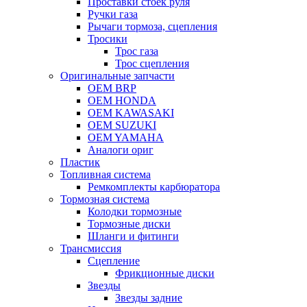
Проставки стоек руля
Ручки газа
Рычаги тормоза, сцепления
Тросики
Трос газа
Трос сцепления
Оригинальные запчасти
OEM BRP
OEM HONDA
OEM KAWASAKI
OEM SUZUKI
OEM YAMAHA
Аналоги ориг
Пластик
Топливная система
Ремкомплекты карбюратора
Тормозная система
Колодки тормозные
Тормозные диски
Шланги и фитинги
Трансмиссия
Cцепление
Фрикционные диски
Звезды
Звезды задние