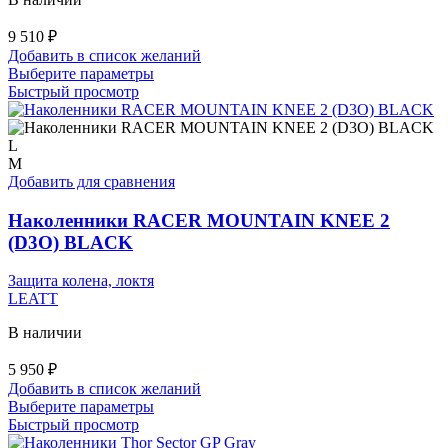
9 510
₽
Добавить в список желаний
Этот
Выберите параметры
товар
Быстрый просмотр
имеет
несколько
вариаций.
L
Опции
M
можно
Добавить для сравнения
выбрать
на
Наколенники RACER MOUNTAIN KNEE 2
странице
(D3O) BLACK
товара.
Защита колена, локтя
LEATT
В наличии
5 950
₽
Добавить в список желаний
Этот
Выберите параметры
товар
Быстрый просмотр
имеет