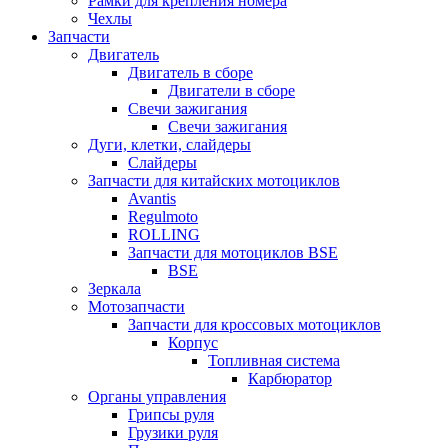
Рамки для крепления номера
Чехлы
Запчасти
Двигатель
Двигатель в сборе
Двигатели в сборе
Свечи зажигания
Свечи зажигания
Дуги, клетки, слайдеры
Слайдеры
Запчасти для китайских мотоциклов
Avantis
Regulmoto
ROLLING
Запчасти для мотоциклов BSE
BSE
Зеркала
Мотозапчасти
Запчасти для кроссовых мотоциклов
Корпус
Топливная система
Карбюратор
Органы управления
Грипсы руля
Грузики руля