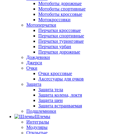
Мотоботы дорожные
Мотоботы спортивные
Мотоботы кроссовые
Мотокроссовки
Мотоперчатки
Перчатки кроссовые
Перчатки спортивные
Перчатки туринговые
Перчатки урбан
Перчатки дорожные
Дождевики
Джерси
Очки
Очки кроссовые
Аксессуары для очков
Защита
Защита тела
Защита колена, локтя
Защита шеи
Защита встраиваемая
Подшлемники
Шлемы
Интегралы
Модуляры
Открытые