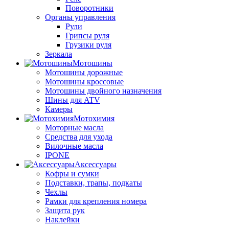
Поворотники
Органы управления
Рули
Грипсы руля
Грузики руля
Зеркала
Мотошины
Мотошины дорожные
Мотошины кроссовые
Мотошины двойного назначения
Шины для ATV
Камеры
Мотохимия
Моторные масла
Средства для ухода
Вилочные масла
IPONE
Аксессуары
Кофры и сумки
Подставки, трапы, подкаты
Чехлы
Рамки для крепления номера
Защита рук
Наклейки