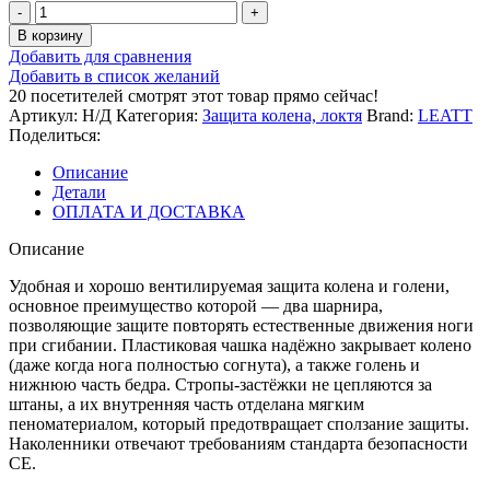
Количество
товара
В корзину
Наколенники
Добавить для сравнения
Leatt
Добавить в список желаний
Dual
20
посетителей смотрят этот товар прямо сейчас!
Axis
Артикул:
Н/Д
Категория:
Защита колена, локтя
Brand:
LEATT
Knee
Поделиться:
&
Shin
Описание
Guard
Детали
Lime/Blue
ОПЛАТА И ДОСТАВКА
Описание
Удобная и хорошо вентилируемая защита колена и голени,
основное преимущество которой — два шарнира,
позволяющие защите повторять естественные движения ноги
при сгибании. Пластиковая чашка надёжно закрывает колено
(даже когда нога полностью согнута), а также голень и
нижнюю часть бедра. Стропы-застёжки не цепляются за
штаны, а их внутренняя часть отделана мягким
пеноматериалом, который предотвращает сползание защиты.
Наколенники отвечают требованиям стандарта безопасности
CE.