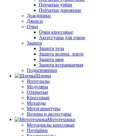
Перчатки урбан
Перчатки дорожные
Дождевики
Джерси
Очки
Очки кроссовые
Аксессуары для очков
Защита
Защита тела
Защита колена, локтя
Защита шеи
Защита встраиваемая
Подшлемники
Шлемы
Интегралы
Модуляры
Открытые
Кроссовые
Мотарды
Мотогарнитуры
Визоры и аксессуары
Мототехника
Мотоциклы кроссовые
Питбайки
Квадроциклы