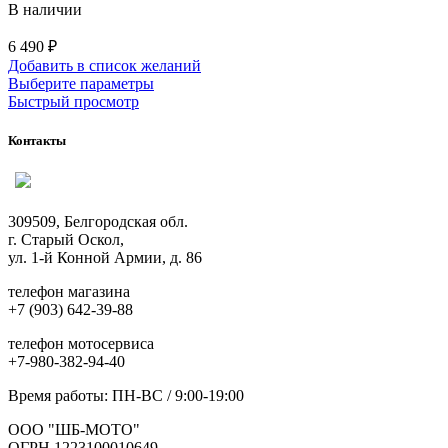
В наличии
6 490
₽
Добавить в список желаний
Этот
Выберите параметры
товар
Быстрый просмотр
имеет
несколько
Контакты
вариаций.
Опции
можно
выбрать
309509, Белгородская обл.
на
г. Старый Оскол,
странице
ул. 1-й Конной Армии, д. 86
товара.
телефон магазина
+7 (903) 642-39-88
телефон мотосервиса
+7-980-382-94-40
Время работы: ПН-ВС / 9:00-19:00
ООО "ШБ-МОТО"
ОГРН 1223100010649