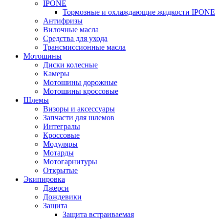
IPONE
Тормозные и охлаждающие жидкости IPONE
Антифризы
Вилочные масла
Средства для ухода
Трансмиссионные масла
Мотошины
Диски колесные
Камеры
Мотошины дорожные
Мотошины кроссовые
Шлемы
Визоры и аксессуары
Запчасти для шлемов
Интегралы
Кроссовые
Модуляры
Мотарды
Мотогарнитуры
Открытые
Экипировка
Джерси
Дождевики
Защита
Защита встраиваемая