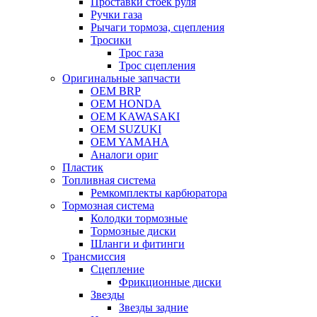
Проставки стоек руля
Ручки газа
Рычаги тормоза, сцепления
Тросики
Трос газа
Трос сцепления
Оригинальные запчасти
OEM BRP
OEM HONDA
OEM KAWASAKI
OEM SUZUKI
OEM YAMAHA
Аналоги ориг
Пластик
Топливная система
Ремкомплекты карбюратора
Тормозная система
Колодки тормозные
Тормозные диски
Шланги и фитинги
Трансмиссия
Cцепление
Фрикционные диски
Звезды
Звезды задние