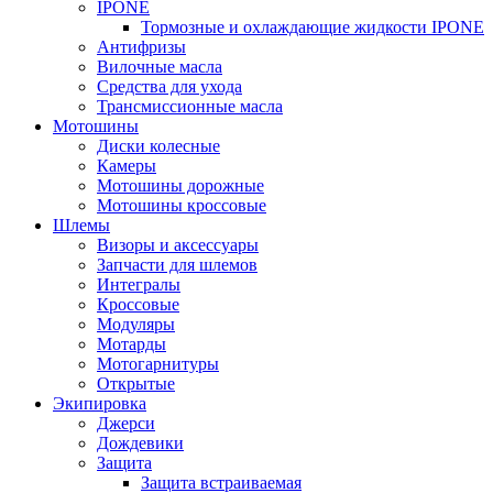
IPONE
Тормозные и охлаждающие жидкости IPONE
Антифризы
Вилочные масла
Средства для ухода
Трансмиссионные масла
Мотошины
Диски колесные
Камеры
Мотошины дорожные
Мотошины кроссовые
Шлемы
Визоры и аксессуары
Запчасти для шлемов
Интегралы
Кроссовые
Модуляры
Мотарды
Мотогарнитуры
Открытые
Экипировка
Джерси
Дождевики
Защита
Защита встраиваемая