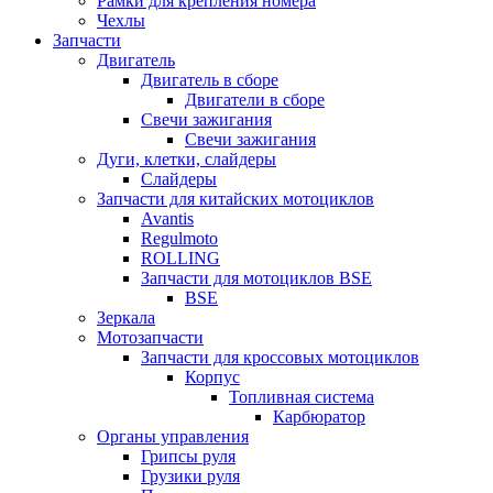
Рамки для крепления номера
Чехлы
Запчасти
Двигатель
Двигатель в сборе
Двигатели в сборе
Свечи зажигания
Свечи зажигания
Дуги, клетки, слайдеры
Слайдеры
Запчасти для китайских мотоциклов
Avantis
Regulmoto
ROLLING
Запчасти для мотоциклов BSE
BSE
Зеркала
Мотозапчасти
Запчасти для кроссовых мотоциклов
Корпус
Топливная система
Карбюратор
Органы управления
Грипсы руля
Грузики руля