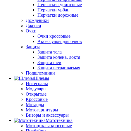
Перчатки туринговые
Перчатки урбан
Перчатки дорожные
Дождевики
Джерси
Очки
Очки кроссовые
Аксессуары для очков
Защита
Защита тела
Защита колена, локтя
Защита шеи
Защита встраиваемая
Подшлемники
Шлемы
Интегралы
Модуляры
Открытые
Кроссовые
Мотарды
Мотогарнитуры
Визоры и аксессуары
Мототехника
Мотоциклы кроссовые
Питбайки