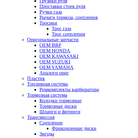
Грузики руля
Проставки стоек руля
Ручки газа
Рычаги тормоза, сцепления
Тросики
Трос газа
Трос сцепления
Оригинальные запчасти
OEM BRP
OEM HONDA
OEM KAWASAKI
OEM SUZUKI
OEM YAMAHA
Аналоги ориг
Пластик
Топливная система
Ремкомплекты карбюратора
Тормозная система
Колодки тормозные
Тормозные диски
Шланги и фитинги
Трансмиссия
Cцепление
Фрикционные диски
Звезды