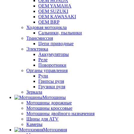
OEM HONDA
OEM YAMAHA
OEM SUZUKI
OEM KAWASAKI
OEM BRP
Ходовая мотоцикла
Сальники, пыльники
Трансмиссия
Цепи приводные
Электрика
Аккумуляторы
Реле
Поворотники
Органы управления
Рули
Грипсы руля
Грузики руля
Зеркала
Мотошины
Мотошины дорожные
Мотошины кроссовые
Мотошины двойного назначения
Шины для ATV
Камеры
Мотохимия