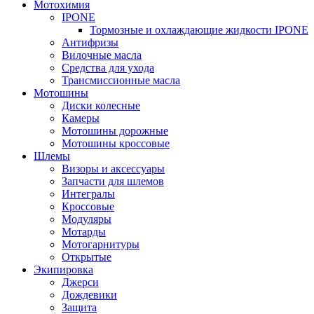
Мотохимия
IPONE
Тормозные и охлаждающие жидкости IPONE
Антифризы
Вилочные масла
Средства для ухода
Трансмиссионные масла
Мотошины
Диски колесные
Камеры
Мотошины дорожные
Мотошины кроссовые
Шлемы
Визоры и аксессуары
Запчасти для шлемов
Интегралы
Кроссовые
Модуляры
Мотарды
Мотогарнитуры
Открытые
Экипировка
Джерси
Дождевики
Защита