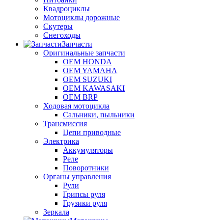
Квадроциклы
Мотоциклы дорожные
Скутеры
Снегоходы
Запчасти
Оригинальные запчасти
OEM HONDA
OEM YAMAHA
OEM SUZUKI
OEM KAWASAKI
OEM BRP
Ходовая мотоцикла
Сальники, пыльники
Трансмиссия
Цепи приводные
Электрика
Аккумуляторы
Реле
Поворотники
Органы управления
Рули
Грипсы руля
Грузики руля
Зеркала