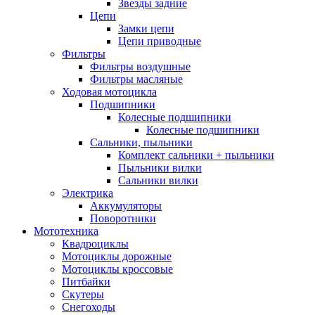
Звезды задние
Цепи
Замки цепи
Цепи приводные
Фильтры
Фильтры воздушные
Фильтры масляные
Ходовая мотоцикла
Подшипники
Колесные подшипники
Колесные подшипники
Сальники, пыльники
Комплект сальники + пыльники
Пыльники вилки
Сальники вилки
Электрика
Аккумуляторы
Поворотники
Мототехника
Квадроциклы
Мотоциклы дорожные
Мотоциклы кроссовые
Питбайки
Скутеры
Снегоходы