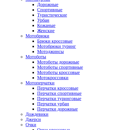
Дорожные
Спортивные
Туристические
Урбан
Кожаные
Женские
Мотобрюки
Брюки кроссовые
Мотобрюки туринг
Мотоджинсы
Мотоботы
Мотоботы дорожные
Мотоботы спортивные
Мотоботы кроссовые
Мотокроссовки
Мотоперчатки
Перчатки кроссовые
Перчатки спортивные
Перчатки туринговые
Перчатки урбан
Перчатки дорожные
Дождевики
Джерси
Очки
Очки кроссовые