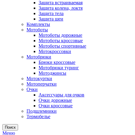
Защита встраиваемая
Защита колена, локтя
Защита тела
Защита шеи
Комплекты
Мотоботы
Мотоботы дорожные
Мотоботы кроссовые
Мотоботы спортивные
Мотокроссовки
Мотобрюки
Брюки кроссовые
Мотобрюки туринг
Мотоджинсы
Мотокуртки
Мотоперчатки
Очки
Аксессуары для очков
Очки дорожные
Очки кроссовые
Подшлемники
Термобелье
Поиск
Меню