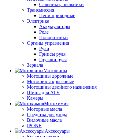
Сальники, пыльники
Трансмиссия
Цепи приводные
Электрика
Аккумуляторы
Реле
Поворотники
Органы управления
Рули
Грипсы руля
Грузики руля
Зеркала
Мотошины
Мотошины дорожные
Мотошины кроссовые
Мотошины двойного назначения
Шины для ATV
Камеры
Мотохимия
Моторные масла
Средства для ухода
Вилочные масла
IPONE
Аксессуары
Кофры и сумки