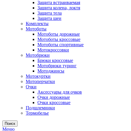
Защита встраиваемая
Защита колена, локтя
Защита тела
Защита шеи
Комплекты
Мотоботы
Мотоботы дорожные
Мотоботы кроссовые
Мотоботы спортивные
Мотокроссовки
Мотобрюки
Брюки кроссовые
Мотобрюки туринг
Мотоджинсы
Мотокуртки
Мотоперчатки
Очки
Аксессуары для очков
Очки дорожные
Очки кроссовые
Подшлемники
Термобелье
Поиск
Меню