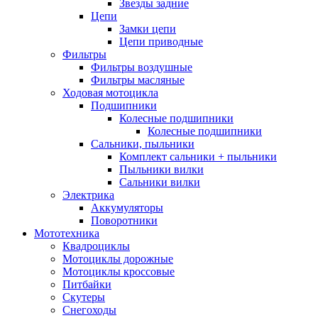
Звезды задние
Цепи
Замки цепи
Цепи приводные
Фильтры
Фильтры воздушные
Фильтры масляные
Ходовая мотоцикла
Подшипники
Колесные подшипники
Колесные подшипники
Сальники, пыльники
Комплект сальники + пыльники
Пыльники вилки
Сальники вилки
Электрика
Аккумуляторы
Поворотники
Мототехника
Квадроциклы
Мотоциклы дорожные
Мотоциклы кроссовые
Питбайки
Скутеры
Снегоходы