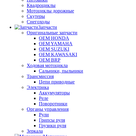
Квадроциклы
Мотоциклы дорожные
Скутеры
Снегоходы
Запчасти
Оригинальные запчасти
OEM HONDA
OEM YAMAHA
OEM SUZUKI
OEM KAWASAKI
OEM BRP
Ходовая мотоцикла
Сальники, пыльники
Трансмиссия
Цепи приводные
Электрика
Аккумуляторы
Реле
Поворотники
Органы управления
Рули
Грипсы руля
Грузики руля
Зеркала