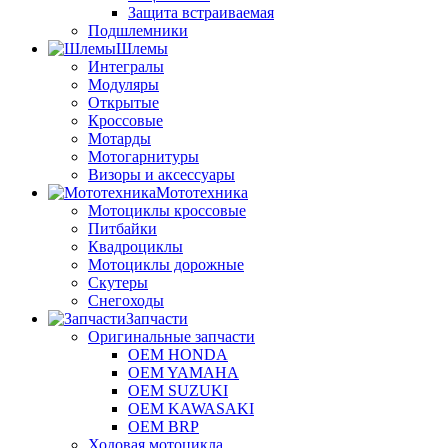
Защита встраиваемая
Подшлемники
Шлемы
Интегралы
Модуляры
Открытые
Кроссовые
Мотарды
Мотогарнитуры
Визоры и аксессуары
Мототехника
Мотоциклы кроссовые
Питбайки
Квадроциклы
Мотоциклы дорожные
Скутеры
Снегоходы
Запчасти
Оригинальные запчасти
OEM HONDA
OEM YAMAHA
OEM SUZUKI
OEM KAWASAKI
OEM BRP
Ходовая мотоцикла