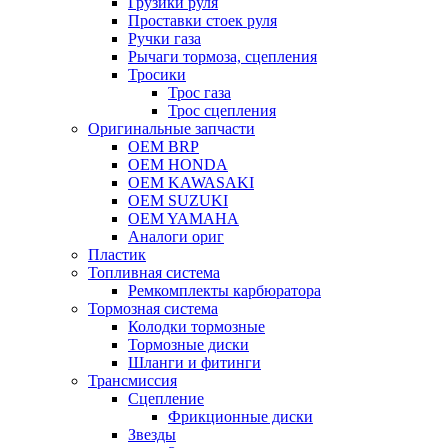
Грузики руля
Проставки стоек руля
Ручки газа
Рычаги тормоза, сцепления
Тросики
Трос газа
Трос сцепления
Оригинальные запчасти
OEM BRP
OEM HONDA
OEM KAWASAKI
OEM SUZUKI
OEM YAMAHA
Аналоги ориг
Пластик
Топливная система
Ремкомплекты карбюратора
Тормозная система
Колодки тормозные
Тормозные диски
Шланги и фитинги
Трансмиссия
Cцепление
Фрикционные диски
Звезды