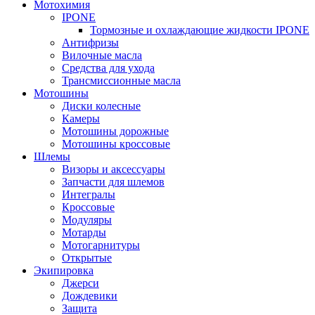
Мотохимия
IPONE
Тормозные и охлаждающие жидкости IPONE
Антифризы
Вилочные масла
Средства для ухода
Трансмиссионные масла
Мотошины
Диски колесные
Камеры
Мотошины дорожные
Мотошины кроссовые
Шлемы
Визоры и аксессуары
Запчасти для шлемов
Интегралы
Кроссовые
Модуляры
Мотарды
Мотогарнитуры
Открытые
Экипировка
Джерси
Дождевики
Защита