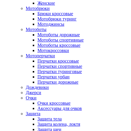
Женские
Мотобрюки
Брюки кроссовые
Мотобрюки туринг
Мотоджинсы
Мотоботы
Мотоботы дорожные
Мотоботы спортивные
Мотоботы кроссовые
Мотокроссовки
Мотоперчатки
Перчатки кроссовые
Перчатки спортивные
Перчатки туринговые
Перчатки урбан
Перчатки дорожные
Дождевики
Джерси
Очки
Очки кроссовые
Аксессуары для очков
Защита
Защита тела
Защита колена, локтя
Защита шеи