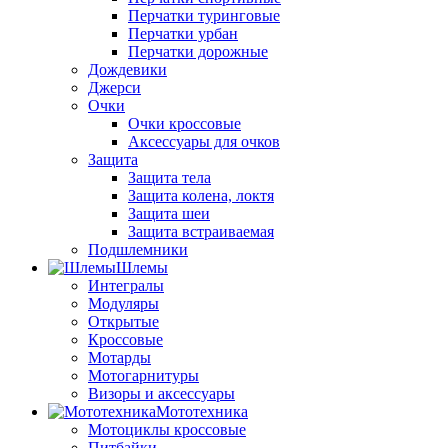
Перчатки туринговые
Перчатки урбан
Перчатки дорожные
Дождевики
Джерси
Очки
Очки кроссовые
Аксессуары для очков
Защита
Защита тела
Защита колена, локтя
Защита шеи
Защита встраиваемая
Подшлемники
Шлемы
Интегралы
Модуляры
Открытые
Кроссовые
Мотарды
Мотогарнитуры
Визоры и аксессуары
Мототехника
Мотоциклы кроссовые
Питбайки