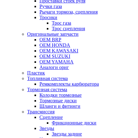
Проставки стоек руля
Ручки газа
Рычаги тормоза, сцепления
Тросики
Трос газа
Трос сцепления
Оригинальные запчасти
OEM BRP
OEM HONDA
OEM KAWASAKI
OEM SUZUKI
OEM YAMAHA
Аналоги ориг
Пластик
Топливная система
Ремкомплекты карбюратора
Тормозная система
Колодки тормозные
Тормозные диски
Шланги и фитинги
Трансмиссия
Cцепление
Фрикционные диски
Звезды
Звезды задние