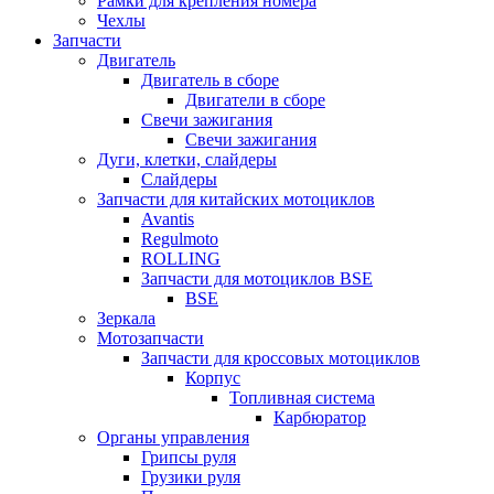
Рамки для крепления номера
Чехлы
Запчасти
Двигатель
Двигатель в сборе
Двигатели в сборе
Свечи зажигания
Свечи зажигания
Дуги, клетки, слайдеры
Слайдеры
Запчасти для китайских мотоциклов
Avantis
Regulmoto
ROLLING
Запчасти для мотоциклов BSE
BSE
Зеркала
Мотозапчасти
Запчасти для кроссовых мотоциклов
Корпус
Топливная система
Карбюратор
Органы управления
Грипсы руля
Грузики руля