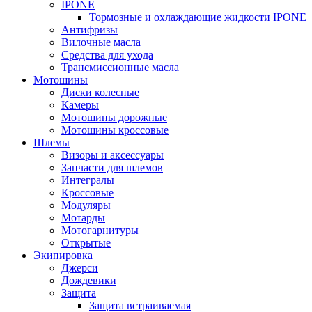
IPONE
Тормозные и охлаждающие жидкости IPONE
Антифризы
Вилочные масла
Средства для ухода
Трансмиссионные масла
Мотошины
Диски колесные
Камеры
Мотошины дорожные
Мотошины кроссовые
Шлемы
Визоры и аксессуары
Запчасти для шлемов
Интегралы
Кроссовые
Модуляры
Мотарды
Мотогарнитуры
Открытые
Экипировка
Джерси
Дождевики
Защита
Защита встраиваемая