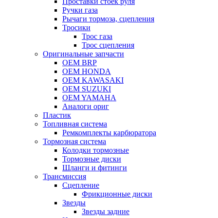
Проставки стоек руля
Ручки газа
Рычаги тормоза, сцепления
Тросики
Трос газа
Трос сцепления
Оригинальные запчасти
OEM BRP
OEM HONDA
OEM KAWASAKI
OEM SUZUKI
OEM YAMAHA
Аналоги ориг
Пластик
Топливная система
Ремкомплекты карбюратора
Тормозная система
Колодки тормозные
Тормозные диски
Шланги и фитинги
Трансмиссия
Cцепление
Фрикционные диски
Звезды
Звезды задние