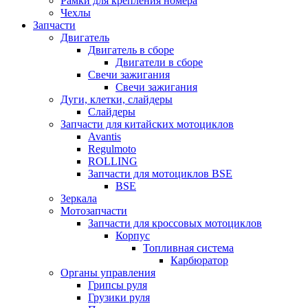
Рамки для крепления номера
Чехлы
Запчасти
Двигатель
Двигатель в сборе
Двигатели в сборе
Свечи зажигания
Свечи зажигания
Дуги, клетки, слайдеры
Слайдеры
Запчасти для китайских мотоциклов
Avantis
Regulmoto
ROLLING
Запчасти для мотоциклов BSE
BSE
Зеркала
Мотозапчасти
Запчасти для кроссовых мотоциклов
Корпус
Топливная система
Карбюратор
Органы управления
Грипсы руля
Грузики руля