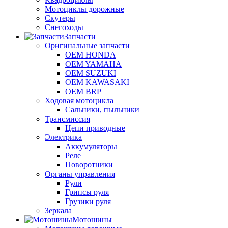
Мотоциклы дорожные
Скутеры
Снегоходы
Запчасти
Оригинальные запчасти
OEM HONDA
OEM YAMAHA
OEM SUZUKI
OEM KAWASAKI
OEM BRP
Ходовая мотоцикла
Сальники, пыльники
Трансмиссия
Цепи приводные
Электрика
Аккумуляторы
Реле
Поворотники
Органы управления
Рули
Грипсы руля
Грузики руля
Зеркала
Мотошины