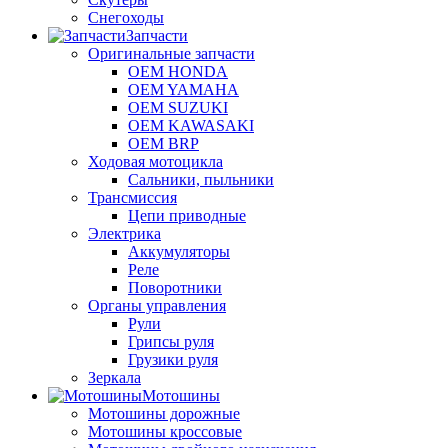
Снегоходы
Запчасти
Оригинальные запчасти
OEM HONDA
OEM YAMAHA
OEM SUZUKI
OEM KAWASAKI
OEM BRP
Ходовая мотоцикла
Сальники, пыльники
Трансмиссия
Цепи приводные
Электрика
Аккумуляторы
Реле
Поворотники
Органы управления
Рули
Грипсы руля
Грузики руля
Зеркала
Мотошины
Мотошины дорожные
Мотошины кроссовые