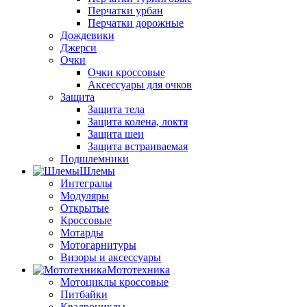
Перчатки урбан
Перчатки дорожные
Дождевики
Джерси
Очки
Очки кроссовые
Аксессуары для очков
Защита
Защита тела
Защита колена, локтя
Защита шеи
Защита встраиваемая
Подшлемники
Шлемы
Интегралы
Модуляры
Открытые
Кроссовые
Мотарды
Мотогарнитуры
Визоры и аксессуары
Мототехника
Мотоциклы кроссовые
Питбайки
Квадроциклы