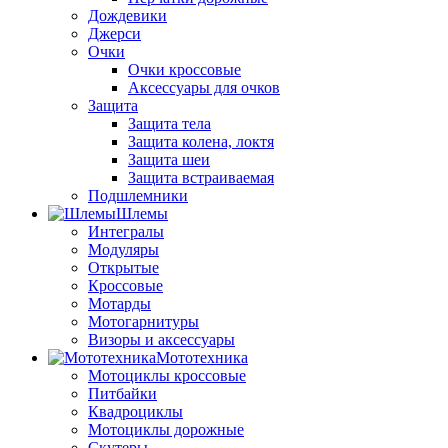
Дождевики
Джерси
Очки
Очки кроссовые
Аксессуары для очков
Защита
Защита тела
Защита колена, локтя
Защита шеи
Защита встраиваемая
Подшлемники
Шлемы
Интегралы
Модуляры
Открытые
Кроссовые
Мотарды
Мотогарнитуры
Визоры и аксессуары
Мототехника
Мотоциклы кроссовые
Питбайки
Квадроциклы
Мотоциклы дорожные
Скутеры