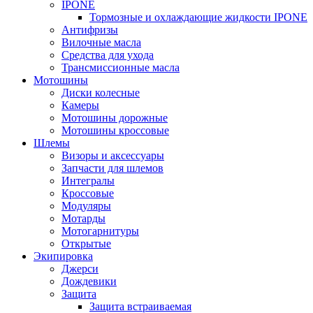
IPONE
Тормозные и охлаждающие жидкости IPONE
Антифризы
Вилочные масла
Средства для ухода
Трансмиссионные масла
Мотошины
Диски колесные
Камеры
Мотошины дорожные
Мотошины кроссовые
Шлемы
Визоры и аксессуары
Запчасти для шлемов
Интегралы
Кроссовые
Модуляры
Мотарды
Мотогарнитуры
Открытые
Экипировка
Джерси
Дождевики
Защита
Защита встраиваемая