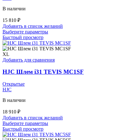
В наличии
15 810
₽
Добавить в список желаний
Этот
Выберите параметры
товар
Быстрый просмотр
имеет
несколько
вариаций.
XL
Опции
Добавить для сравнения
можно
выбрать
HJC Шлем i31 TEVIS MC1SF
на
странице
Открытые
товара.
HJC
В наличии
18 910
₽
Добавить в список желаний
Этот
Выберите параметры
товар
Быстрый просмотр
имеет
несколько