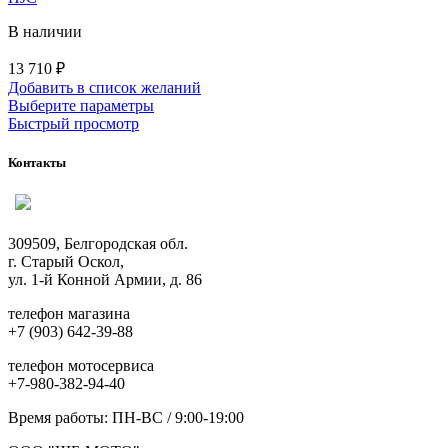
В наличии
13 710
₽
Добавить в список желаний
Этот
Выберите параметры
товар
Быстрый просмотр
имеет
несколько
Контакты
вариаций.
Опции
можно
выбрать
309509, Белгородская обл.
на
г. Старый Оскол,
странице
ул. 1-й Конной Армии, д. 86
товара.
телефон магазина
+7 (903) 642-39-88
телефон мотосервиса
+7-980-382-94-40
Время работы: ПН-ВС / 9:00-19:00