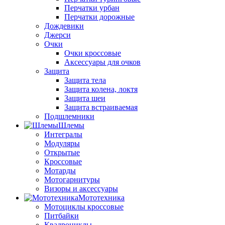
Перчатки урбан
Перчатки дорожные
Дождевики
Джерси
Очки
Очки кроссовые
Аксессуары для очков
Защита
Защита тела
Защита колена, локтя
Защита шеи
Защита встраиваемая
Подшлемники
Шлемы
Интегралы
Модуляры
Открытые
Кроссовые
Мотарды
Мотогарнитуры
Визоры и аксессуары
Мототехника
Мотоциклы кроссовые
Питбайки
Квадроциклы