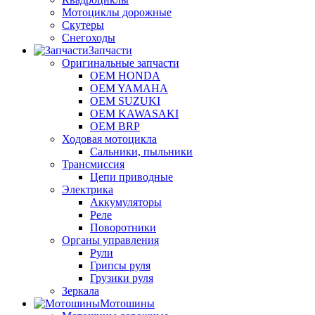
Мотоциклы дорожные
Скутеры
Снегоходы
Запчасти
Оригинальные запчасти
OEM HONDA
OEM YAMAHA
OEM SUZUKI
OEM KAWASAKI
OEM BRP
Ходовая мотоцикла
Сальники, пыльники
Трансмиссия
Цепи приводные
Электрика
Аккумуляторы
Реле
Поворотники
Органы управления
Рули
Грипсы руля
Грузики руля
Зеркала
Мотошины