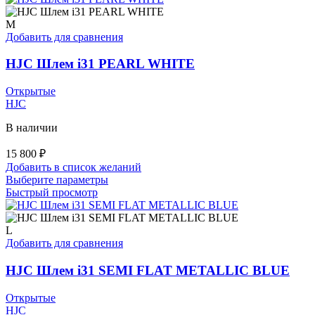
M
Добавить для сравнения
HJC Шлем i31 PEARL WHITE
Открытые
HJC
В наличии
15 800
₽
Добавить в список желаний
Этот
Выберите параметры
товар
Быстрый просмотр
имеет
несколько
вариаций.
L
Опции
Добавить для сравнения
можно
выбрать
HJC Шлем i31 SEMI FLAT METALLIC BLUE
на
странице
Открытые
товара.
HJC