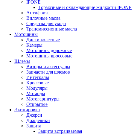
IPONE
Тормозные и охлаждающие жидкости IPONE
Антифризы
Вилочные масла
Средства для ухода
Трансмиссионные масла
Мотошины
Диски колесные
Камеры
Мотошины дорожные
Мотошины кроссовые
Шлемы
Визоры и аксессуары
Запчасти для шлемов
Интегралы
Кроссовые
Модуляры
Мотарды
Мотогарнитуры
Открытые
Экипировка
Джерси
Дождевики
Защита
Защита встраиваемая