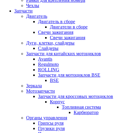
Рамки для крепления номера
Чехлы
Запчасти
Двигатель
Двигатель в сборе
Двигатели в сборе
Свечи зажигания
Свечи зажигания
Дуги, клетки, слайдеры
Слайдеры
Запчасти для китайских мотоциклов
Avantis
Regulmoto
ROLLING
Запчасти для мотоциклов BSE
BSE
Зеркала
Мотозапчасти
Запчасти для кроссовых мотоциклов
Корпус
Топливная система
Карбюратор
Органы управления
Грипсы руля
Грузики руля