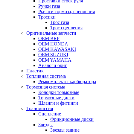
Проставки стоек руля
Ручки газа
Рычаги тормоза, сцепления
Тросики
Трос газа
Трос сцепления
Оригинальные запчасти
OEM BRP
OEM HONDA
OEM KAWASAKI
OEM SUZUKI
OEM YAMAHA
Аналоги ориг
Пластик
Топливная система
Ремкомплекты карбюратора
Тормозная система
Колодки тормозные
Тормозные диски
Шланги и фитинги
Трансмиссия
Cцепление
Фрикционные диски
Звезды
Звезды задние