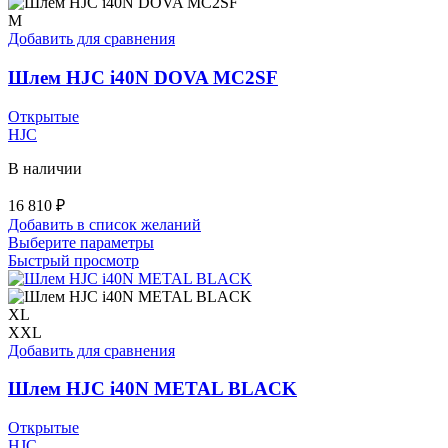
несколько
вариаций.
M
Опции
Добавить для сравнения
можно
выбрать
Шлем HJC i40N DOVA MC2SF
на
странице
Открытые
товара.
HJC
В наличии
16 810
₽
Добавить в список желаний
Этот
Выберите параметры
товар
Быстрый просмотр
имеет
несколько
вариаций.
XL
Опции
XXL
можно
Добавить для сравнения
выбрать
на
Шлем HJC i40N METAL BLACK
странице
товара.
Открытые
HJC