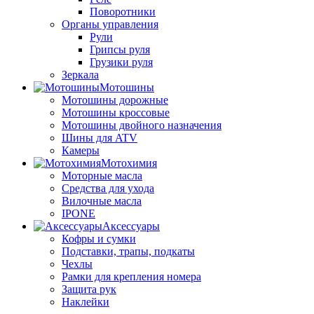
Поворотники
Органы управления
Рули
Грипсы руля
Грузики руля
Зеркала
Мотошины
Мотошины дорожные
Мотошины кроссовые
Мотошины двойного назначения
Шины для ATV
Камеры
Мотохимия
Моторные масла
Средства для ухода
Вилочные масла
IPONE
Аксессуары
Кофры и сумки
Подставки, трапы, подкаты
Чехлы
Рамки для крепления номера
Защита рук
Наклейки