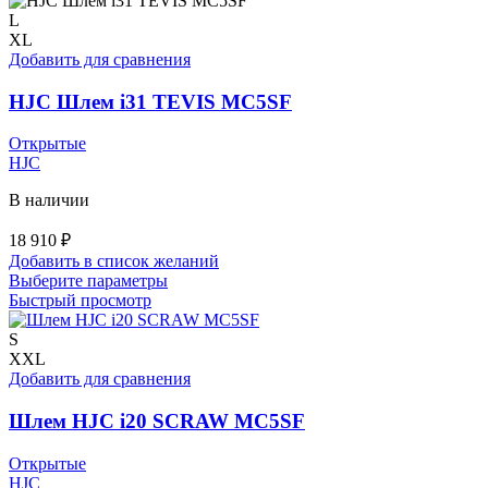
вариаций.
L
Опции
XL
можно
Добавить для сравнения
выбрать
на
HJC Шлем i31 TEVIS MC5SF
странице
товара.
Открытые
HJC
В наличии
18 910
₽
Добавить в список желаний
Этот
Выберите параметры
товар
Быстрый просмотр
имеет
несколько
S
вариаций.
XXL
Опции
Добавить для сравнения
можно
выбрать
Шлем HJC i20 SCRAW MC5SF
на
странице
Открытые
товара.
HJC