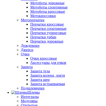
Мотоботы дорожные
Мотоботы спортивные
Мотоботы кроссовые
Мотокроссовки
Мотоперчатки
Перчатки кроссовые
Перчатки спортивные
Перчатки туринговые
Перчатки урбан
Перчатки дорожные
Дождевики
Джерси
Очки
Очки кроссовые
Аксессуары для очков
Защита
Защита тела
Защита колена, локтя
Защита шеи
Защита встраиваемая
Подшлемники
Шлемы
Интегралы
Модуляры
Открытые