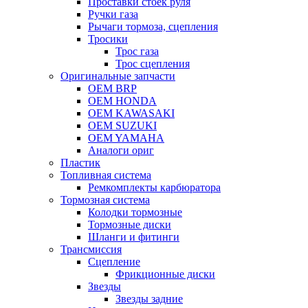
Проставки стоек руля
Ручки газа
Рычаги тормоза, сцепления
Тросики
Трос газа
Трос сцепления
Оригинальные запчасти
OEM BRP
OEM HONDA
OEM KAWASAKI
OEM SUZUKI
OEM YAMAHA
Аналоги ориг
Пластик
Топливная система
Ремкомплекты карбюратора
Тормозная система
Колодки тормозные
Тормозные диски
Шланги и фитинги
Трансмиссия
Cцепление
Фрикционные диски
Звезды
Звезды задние