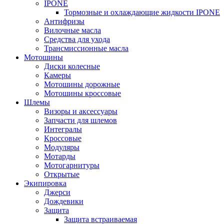
IPONE
Тормозные и охлаждающие жидкости IPONE
Антифризы
Вилочные масла
Средства для ухода
Трансмиссионные масла
Мотошины
Диски колесные
Камеры
Мотошины дорожные
Мотошины кроссовые
Шлемы
Визоры и аксессуары
Запчасти для шлемов
Интегралы
Кроссовые
Модуляры
Мотарды
Мотогарнитуры
Открытые
Экипировка
Джерси
Дождевики
Защита
Защита встраиваемая