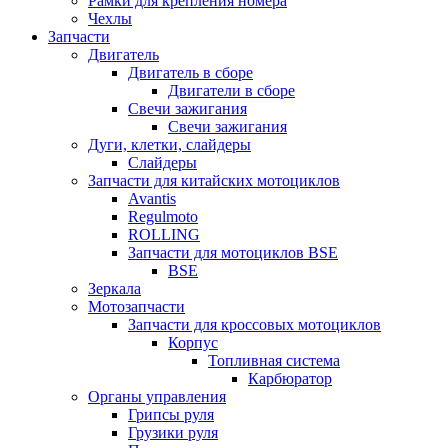
Рамки для крепления номера
Чехлы
Запчасти
Двигатель
Двигатель в сборе
Двигатели в сборе
Свечи зажигания
Свечи зажигания
Дуги, клетки, слайдеры
Слайдеры
Запчасти для китайских мотоциклов
Avantis
Regulmoto
ROLLING
Запчасти для мотоциклов BSE
BSE
Зеркала
Мотозапчасти
Запчасти для кроссовых мотоциклов
Корпус
Топливная система
Карбюратор
Органы управления
Грипсы руля
Грузики руля