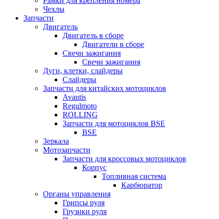
Рамки для крепления номера
Чехлы
Запчасти
Двигатель
Двигатель в сборе
Двигатели в сборе
Свечи зажигания
Свечи зажигания
Дуги, клетки, слайдеры
Слайдеры
Запчасти для китайских мотоциклов
Avantis
Regulmoto
ROLLING
Запчасти для мотоциклов BSE
BSE
Зеркала
Мотозапчасти
Запчасти для кроссовых мотоциклов
Корпус
Топливная система
Карбюратор
Органы управления
Грипсы руля
Грузики руля