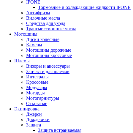
IPONE
Тормозные и охлаждающие жидкости IPONE
Антифризы
Вилочные масла
Средства для ухода
Трансмиссионные масла
Мотошины
Диски колесные
Камеры
Мотошины дорожные
Мотошины кроссовые
Шлемы
Визоры и аксессуары
Запчасти для шлемов
Интегралы
Кроссовые
Модуляры
Мотарды
Мотогарнитуры
Открытые
Экипировка
Джерси
Дождевики
Защита
Защита встраиваемая