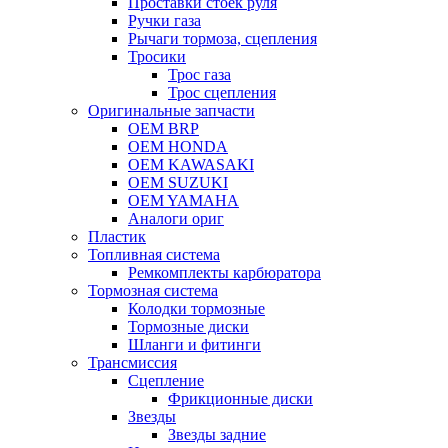
Проставки стоек руля
Ручки газа
Рычаги тормоза, сцепления
Тросики
Трос газа
Трос сцепления
Оригинальные запчасти
OEM BRP
OEM HONDA
OEM KAWASAKI
OEM SUZUKI
OEM YAMAHA
Аналоги ориг
Пластик
Топливная система
Ремкомплекты карбюратора
Тормозная система
Колодки тормозные
Тормозные диски
Шланги и фитинги
Трансмиссия
Cцепление
Фрикционные диски
Звезды
Звезды задние