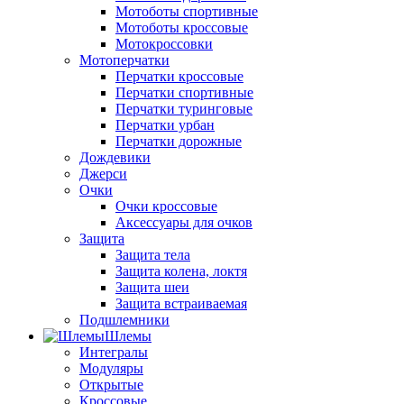
Мотоботы спортивные
Мотоботы кроссовые
Мотокроссовки
Мотоперчатки
Перчатки кроссовые
Перчатки спортивные
Перчатки туринговые
Перчатки урбан
Перчатки дорожные
Дождевики
Джерси
Очки
Очки кроссовые
Аксессуары для очков
Защита
Защита тела
Защита колена, локтя
Защита шеи
Защита встраиваемая
Подшлемники
Шлемы
Интегралы
Модуляры
Открытые
Кроссовые