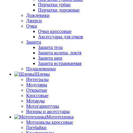
Перчатки урбан
Перчатки дорожные
Дождевики
Джерси
Очки
Очки кроссовые
Аксессуары для очков
Защита
Защита тела
Защита колена, локтя
Защита шеи
Защита встраиваемая
Подшлемники
Шлемы
Интегралы
Модуляры
Открытые
Кроссовые
Мотарды
Мотогарнитуры
Визоры и аксессуары
Мототехника
Мотоциклы кроссовые
Питбайки
Квадроциклы