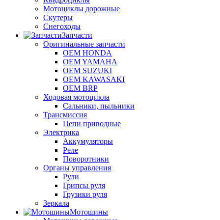
Мотоциклы дорожные
Скутеры
Снегоходы
Запчасти
Оригинальные запчасти
OEM HONDA
OEM YAMAHA
OEM SUZUKI
OEM KAWASAKI
OEM BRP
Ходовая мотоцикла
Сальники, пыльники
Трансмиссия
Цепи приводные
Электрика
Аккумуляторы
Реле
Поворотники
Органы управления
Рули
Грипсы руля
Грузики руля
Зеркала
Мотошины