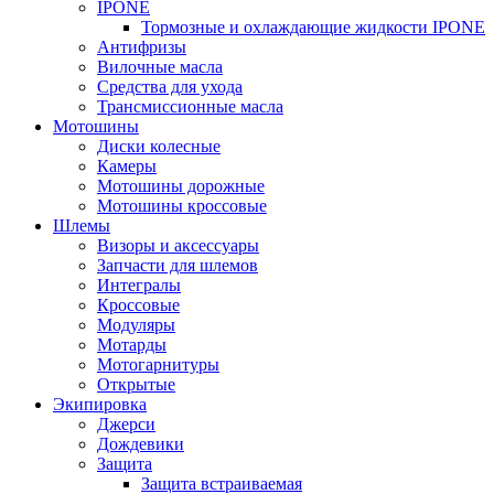
IPONE
Тормозные и охлаждающие жидкости IPONE
Антифризы
Вилочные масла
Средства для ухода
Трансмиссионные масла
Мотошины
Диски колесные
Камеры
Мотошины дорожные
Мотошины кроссовые
Шлемы
Визоры и аксессуары
Запчасти для шлемов
Интегралы
Кроссовые
Модуляры
Мотарды
Мотогарнитуры
Открытые
Экипировка
Джерси
Дождевики
Защита
Защита встраиваемая