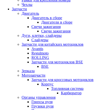
Рамки для крепления номера
Чехлы
Запчасти
Двигатель
Двигатель в сборе
Двигатели в сборе
Свечи зажигания
Свечи зажигания
Дуги, клетки, слайдеры
Слайдеры
Запчасти для китайских мотоциклов
Avantis
Regulmoto
ROLLING
Запчасти для мотоциклов BSE
BSE
Зеркала
Мотозапчасти
Запчасти для кроссовых мотоциклов
Корпус
Топливная система
Карбюратор
Органы управления
Грипсы руля
Грузики руля