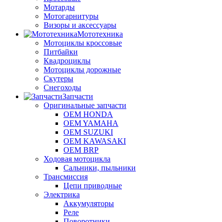
Мотарды
Мотогарнитуры
Визоры и аксессуары
Мототехника
Мотоциклы кроссовые
Питбайки
Квадроциклы
Мотоциклы дорожные
Скутеры
Снегоходы
Запчасти
Оригинальные запчасти
OEM HONDA
OEM YAMAHA
OEM SUZUKI
OEM KAWASAKI
OEM BRP
Ходовая мотоцикла
Сальники, пыльники
Трансмиссия
Цепи приводные
Электрика
Аккумуляторы
Реле
Поворотники