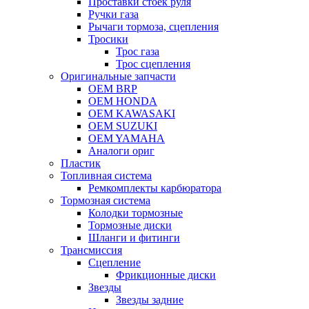
Проставки стоек руля
Ручки газа
Рычаги тормоза, сцепления
Тросики
Трос газа
Трос сцепления
Оригинальные запчасти
OEM BRP
OEM HONDA
OEM KAWASAKI
OEM SUZUKI
OEM YAMAHA
Аналоги ориг
Пластик
Топливная система
Ремкомплекты карбюратора
Тормозная система
Колодки тормозные
Тормозные диски
Шланги и фитинги
Трансмиссия
Cцепление
Фрикционные диски
Звезды
Звезды задние