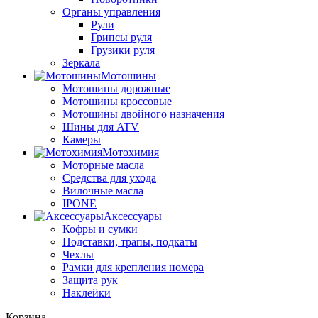
Органы управления
Рули
Грипсы руля
Грузики руля
Зеркала
Мотошины
Мотошины дорожные
Мотошины кроссовые
Мотошины двойного назначения
Шины для ATV
Камеры
Мотохимия
Моторные масла
Средства для ухода
Вилочные масла
IPONE
Аксессуары
Кофры и сумки
Подставки, трапы, подкаты
Чехлы
Рамки для крепления номера
Защита рук
Наклейки
Корзина