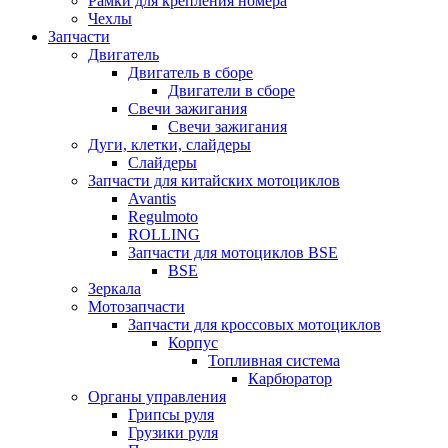
Рамки для крепления номера
Чехлы
Запчасти
Двигатель
Двигатель в сборе
Двигатели в сборе
Свечи зажигания
Свечи зажигания
Дуги, клетки, слайдеры
Слайдеры
Запчасти для китайских мотоциклов
Avantis
Regulmoto
ROLLING
Запчасти для мотоциклов BSE
BSE
Зеркала
Мотозапчасти
Запчасти для кроссовых мотоциклов
Корпус
Топливная система
Карбюратор
Органы управления
Грипсы руля
Грузики руля