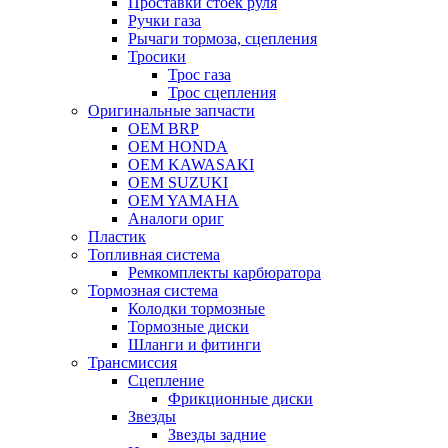
Проставки стоек руля
Ручки газа
Рычаги тормоза, сцепления
Тросики
Трос газа
Трос сцепления
Оригинальные запчасти
OEM BRP
OEM HONDA
OEM KAWASAKI
OEM SUZUKI
OEM YAMAHA
Аналоги ориг
Пластик
Топливная система
Ремкомплекты карбюратора
Тормозная система
Колодки тормозные
Тормозные диски
Шланги и фитинги
Трансмиссия
Cцепление
Фрикционные диски
Звезды
Звезды задние