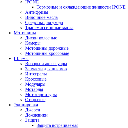
IPONE
Тормозные и охлаждающие жидкости IPONE
Антифризы
Вилочные масла
Средства для ухода
Трансмиссионные масла
Мотошины
Диски колесные
Камеры
Мотошины дорожные
Мотошины кроссовые
Шлемы
Визоры и аксессуары
Запчасти для шлемов
Интегралы
Кроссовые
Модуляры
Мотарды
Мотогарнитуры
Открытые
Экипировка
Джерси
Дождевики
Защита
Защита встраиваемая