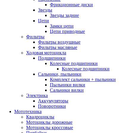
Фрикционные диски
Звезды
Звезды задние
Цепи
Замки цепи
Цепи приводные
Фильтры
Фильтры воздушные
Фильтры масляные
Ходовая мотоцикла
Подшипники
Колесные подшипники
Колесные подшипники
Сальники, пыльники
Комплект сальники + пыльники
Пыльники вилки
Сальники вилки
Электрика
Аккумуляторы
Поворотники
Мототехника
Квадроциклы
Мотоциклы дорожные
Мотоциклы кроссовые
Питбайки