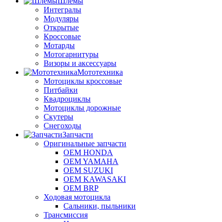
Шлемы
Интегралы
Модуляры
Открытые
Кроссовые
Мотарды
Мотогарнитуры
Визоры и аксессуары
Мототехника
Мотоциклы кроссовые
Питбайки
Квадроциклы
Мотоциклы дорожные
Скутеры
Снегоходы
Запчасти
Оригинальные запчасти
OEM HONDA
OEM YAMAHA
OEM SUZUKI
OEM KAWASAKI
OEM BRP
Ходовая мотоцикла
Сальники, пыльники
Трансмиссия