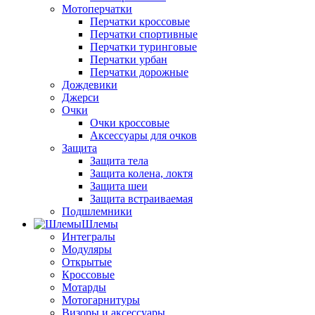
Мотоперчатки
Перчатки кроссовые
Перчатки спортивные
Перчатки туринговые
Перчатки урбан
Перчатки дорожные
Дождевики
Джерси
Очки
Очки кроссовые
Аксессуары для очков
Защита
Защита тела
Защита колена, локтя
Защита шеи
Защита встраиваемая
Подшлемники
Шлемы
Интегралы
Модуляры
Открытые
Кроссовые
Мотарды
Мотогарнитуры
Визоры и аксессуары