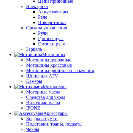
Цепи приводные
Электрика
Аккумуляторы
Реле
Поворотники
Органы управления
Рули
Грипсы руля
Грузики руля
Зеркала
Мотошины
Мотошины дорожные
Мотошины кроссовые
Мотошины двойного назначения
Шины для ATV
Камеры
Мотохимия
Моторные масла
Средства для ухода
Вилочные масла
IPONE
Аксессуары
Кофры и сумки
Подставки, трапы, подкаты
Чехлы