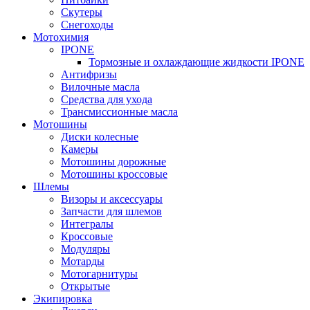
Скутеры
Снегоходы
Мотохимия
IPONE
Тормозные и охлаждающие жидкости IPONE
Антифризы
Вилочные масла
Средства для ухода
Трансмиссионные масла
Мотошины
Диски колесные
Камеры
Мотошины дорожные
Мотошины кроссовые
Шлемы
Визоры и аксессуары
Запчасти для шлемов
Интегралы
Кроссовые
Модуляры
Мотарды
Мотогарнитуры
Открытые
Экипировка