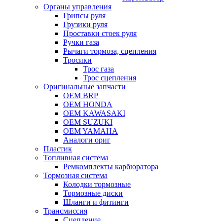
Органы управления
Грипсы руля
Грузики руля
Проставки стоек руля
Ручки газа
Рычаги тормоза, сцепления
Тросики
Трос газа
Трос сцепления
Оригинальные запчасти
OEM BRP
OEM HONDA
OEM KAWASAKI
OEM SUZUKI
OEM YAMAHA
Аналоги ориг
Пластик
Топливная система
Ремкомплекты карбюратора
Тормозная система
Колодки тормозные
Тормозные диски
Шланги и фитинги
Трансмиссия
Cцепление