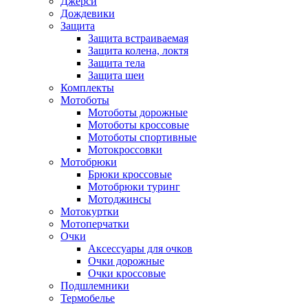
Джерси
Дождевики
Защита
Защита встраиваемая
Защита колена, локтя
Защита тела
Защита шеи
Комплекты
Мотоботы
Мотоботы дорожные
Мотоботы кроссовые
Мотоботы спортивные
Мотокроссовки
Мотобрюки
Брюки кроссовые
Мотобрюки туринг
Мотоджинсы
Мотокуртки
Мотоперчатки
Очки
Аксессуары для очков
Очки дорожные
Очки кроссовые
Подшлемники
Термобелье