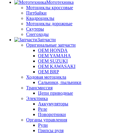
Мототехника
Мотоциклы кроссовые
Питбайки
Квадроциклы
Мотоциклы дорожные
Скутеры
Снегоходы
Запчасти
Оригинальные запчасти
OEM HONDA
OEM YAMAHA
OEM SUZUKI
OEM KAWASAKI
OEM BRP
Ходовая мотоцикла
Сальники, пыльники
Трансмиссия
Цепи приводные
Электрика
Аккумуляторы
Реле
Поворотники
Органы управления
Рули
Грипсы руля