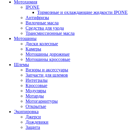
Мотохимия
IPONE
Тормозные и охлаждающие жидкости IPONE
Антифризы
Вилочные масла
Средства для ухода
Трансмиссионные масла
Мотошины
Диски колесные
Камеры
Мотошины дорожные
Мотошины кроссовые
Шлемы
Визоры и аксессуары
Запчасти для шлемов
Интегралы
Кроссовые
Модуляры
Мотарды
Мотогарнитуры
Открытые
Экипировка
Джерси
Дождевики
Защита