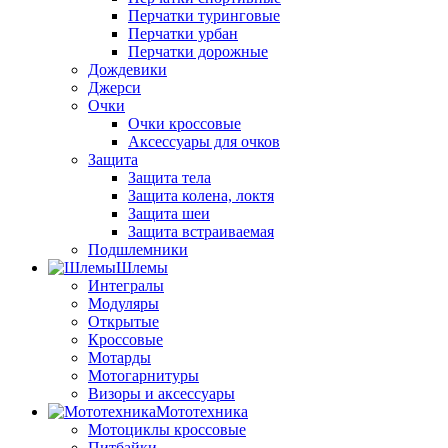
Перчатки туринговые
Перчатки урбан
Перчатки дорожные
Дождевики
Джерси
Очки
Очки кроссовые
Аксессуары для очков
Защита
Защита тела
Защита колена, локтя
Защита шеи
Защита встраиваемая
Подшлемники
Шлемы
Интегралы
Модуляры
Открытые
Кроссовые
Мотарды
Мотогарнитуры
Визоры и аксессуары
Мототехника
Мотоциклы кроссовые
Питбайки