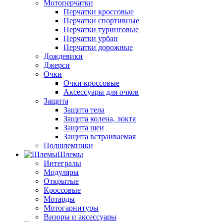
Мотоперчатки
Перчатки кроссовые
Перчатки спортивные
Перчатки туринговые
Перчатки урбан
Перчатки дорожные
Дождевики
Джерси
Очки
Очки кроссовые
Аксессуары для очков
Защита
Защита тела
Защита колена, локтя
Защита шеи
Защита встраиваемая
Подшлемники
Шлемы
Интегралы
Модуляры
Открытые
Кроссовые
Мотарды
Мотогарнитуры
Визоры и аксессуары