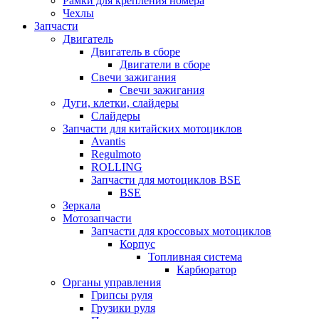
Рамки для крепления номера
Чехлы
Запчасти
Двигатель
Двигатель в сборе
Двигатели в сборе
Свечи зажигания
Свечи зажигания
Дуги, клетки, слайдеры
Слайдеры
Запчасти для китайских мотоциклов
Avantis
Regulmoto
ROLLING
Запчасти для мотоциклов BSE
BSE
Зеркала
Мотозапчасти
Запчасти для кроссовых мотоциклов
Корпус
Топливная система
Карбюратор
Органы управления
Грипсы руля
Грузики руля