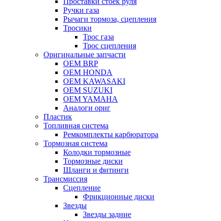
Проставки стоек руля
Ручки газа
Рычаги тормоза, сцепления
Тросики
Трос газа
Трос сцепления
Оригинальные запчасти
OEM BRP
OEM HONDA
OEM KAWASAKI
OEM SUZUKI
OEM YAMAHA
Аналоги ориг
Пластик
Топливная система
Ремкомплекты карбюратора
Тормозная система
Колодки тормозные
Тормозные диски
Шланги и фитинги
Трансмиссия
Cцепление
Фрикционные диски
Звезды
Звезды задние