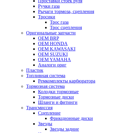
Проставки стоек руля
Ручки газа
Рычаги тормоза, сцепления
Тросики
Трос газа
Трос сцепления
Оригинальные запчасти
OEM BRP
OEM HONDA
OEM KAWASAKI
OEM SUZUKI
OEM YAMAHA
Аналоги ориг
Пластик
Топливная система
Ремкомплекты карбюратора
Тормозная система
Колодки тормозные
Тормозные диски
Шланги и фитинги
Трансмиссия
Cцепление
Фрикционные диски
Звезды
Звезды задние