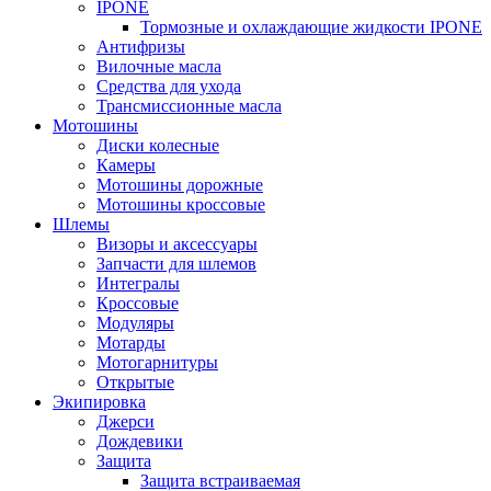
IPONE
Тормозные и охлаждающие жидкости IPONE
Антифризы
Вилочные масла
Средства для ухода
Трансмиссионные масла
Мотошины
Диски колесные
Камеры
Мотошины дорожные
Мотошины кроссовые
Шлемы
Визоры и аксессуары
Запчасти для шлемов
Интегралы
Кроссовые
Модуляры
Мотарды
Мотогарнитуры
Открытые
Экипировка
Джерси
Дождевики
Защита
Защита встраиваемая