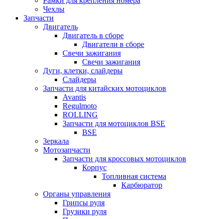
Рамки для крепления номера
Чехлы
Запчасти
Двигатель
Двигатель в сборе
Двигатели в сборе
Свечи зажигания
Свечи зажигания
Дуги, клетки, слайдеры
Слайдеры
Запчасти для китайских мотоциклов
Avantis
Regulmoto
ROLLING
Запчасти для мотоциклов BSE
BSE
Зеркала
Мотозапчасти
Запчасти для кроссовых мотоциклов
Корпус
Топливная система
Карбюратор
Органы управления
Грипсы руля
Грузики руля