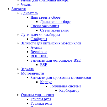
Рамки для крепления номера
Чехлы
Запчасти
Двигатель
Двигатель в сборе
Двигатели в сборе
Свечи зажигания
Свечи зажигания
Дуги, клетки, слайдеры
Слайдеры
Запчасти для китайских мотоциклов
Avantis
Regulmoto
ROLLING
Запчасти для мотоциклов BSE
BSE
Зеркала
Мотозапчасти
Запчасти для кроссовых мотоциклов
Корпус
Топливная система
Карбюратор
Органы управления
Грипсы руля
Грузики руля