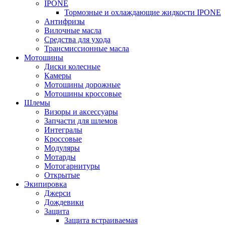
IPONE
Тормозные и охлаждающие жидкости IPONE
Антифризы
Вилочные масла
Средства для ухода
Трансмиссионные масла
Мотошины
Диски колесные
Камеры
Мотошины дорожные
Мотошины кроссовые
Шлемы
Визоры и аксессуары
Запчасти для шлемов
Интегралы
Кроссовые
Модуляры
Мотарды
Мотогарнитуры
Открытые
Экипировка
Джерси
Дождевики
Защита
Защита встраиваемая