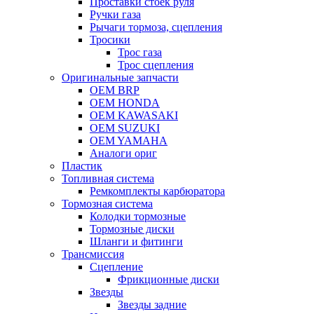
Проставки стоек руля
Ручки газа
Рычаги тормоза, сцепления
Тросики
Трос газа
Трос сцепления
Оригинальные запчасти
OEM BRP
OEM HONDA
OEM KAWASAKI
OEM SUZUKI
OEM YAMAHA
Аналоги ориг
Пластик
Топливная система
Ремкомплекты карбюратора
Тормозная система
Колодки тормозные
Тормозные диски
Шланги и фитинги
Трансмиссия
Cцепление
Фрикционные диски
Звезды
Звезды задние