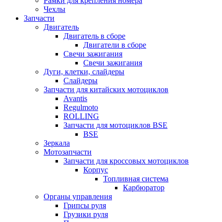
Рамки для крепления номера
Чехлы
Запчасти
Двигатель
Двигатель в сборе
Двигатели в сборе
Свечи зажигания
Свечи зажигания
Дуги, клетки, слайдеры
Слайдеры
Запчасти для китайских мотоциклов
Avantis
Regulmoto
ROLLING
Запчасти для мотоциклов BSE
BSE
Зеркала
Мотозапчасти
Запчасти для кроссовых мотоциклов
Корпус
Топливная система
Карбюратор
Органы управления
Грипсы руля
Грузики руля