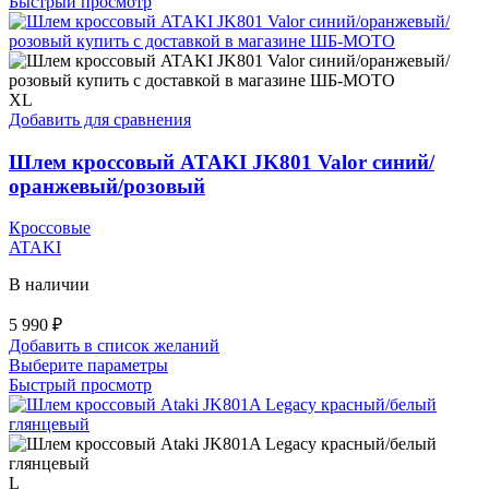
товар
Быстрый просмотр
имеет
несколько
вариаций.
Опции
можно
XL
выбрать
Добавить для сравнения
на
странице
Шлем кроссовый ATAKI JK801 Valor синий/
товара.
оранжевый/розовый
Кроссовые
ATAKI
В наличии
5 990
₽
Добавить в список желаний
Этот
Выберите параметры
товар
Быстрый просмотр
имеет
несколько
вариаций.
Опции
можно
L