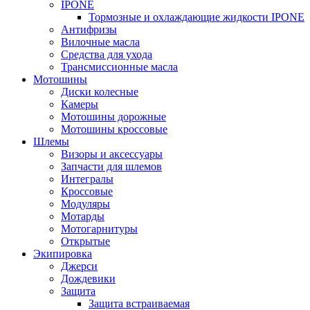
IPONE
Тормозные и охлаждающие жидкости IPONE
Антифризы
Вилочные масла
Средства для ухода
Трансмиссионные масла
Мотошины
Диски колесные
Камеры
Мотошины дорожные
Мотошины кроссовые
Шлемы
Визоры и аксессуары
Запчасти для шлемов
Интегралы
Кроссовые
Модуляры
Мотарды
Мотогарнитуры
Открытые
Экипировка
Джерси
Дождевики
Защита
Защита встраиваемая