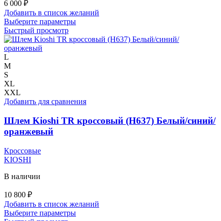
6 000
₽
Добавить в список желаний
Этот
Выберите параметры
товар
Быстрый просмотр
имеет
несколько
вариаций.
L
Опции
M
можно
S
выбрать
XL
на
XXL
странице
Добавить для сравнения
товара.
Шлем Kioshi TR кроссовый (H637) Белый/синий/
оранжевый
Кроссовые
KIOSHI
В наличии
10 800
₽
Добавить в список желаний
Этот
Выберите параметры