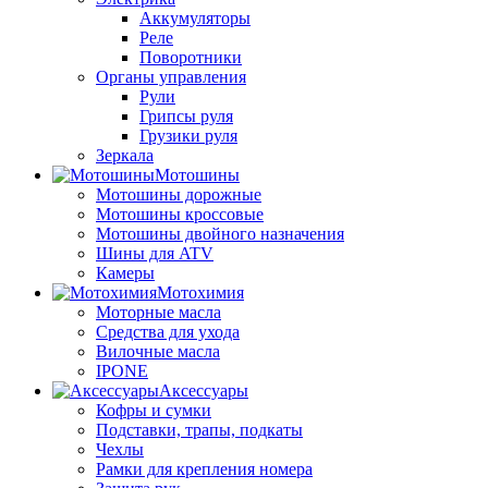
Аккумуляторы
Реле
Поворотники
Органы управления
Рули
Грипсы руля
Грузики руля
Зеркала
Мотошины
Мотошины дорожные
Мотошины кроссовые
Мотошины двойного назначения
Шины для ATV
Камеры
Мотохимия
Моторные масла
Средства для ухода
Вилочные масла
IPONE
Аксессуары
Кофры и сумки
Подставки, трапы, подкаты
Чехлы
Рамки для крепления номера