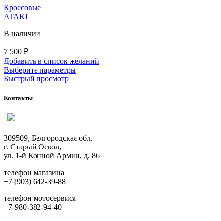
товара.
Кроссовые
ATAKI
В наличии
7 500
₽
Добавить в список желаний
Этот
Выберите параметры
товар
Быстрый просмотр
имеет
несколько
Контакты
вариаций.
Опции
можно
выбрать
309509, Белгородская обл.
на
г. Старый Оскол,
странице
ул. 1-й Конной Армии, д. 86
товара.
телефон магазина
+7 (903) 642-39-88
телефон мотосервиса
+7-980-382-94-40