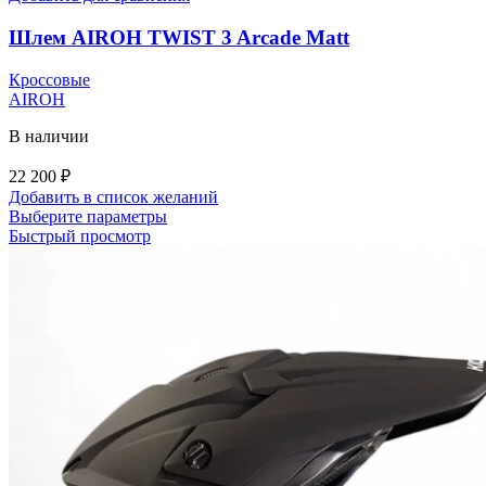
Шлем AIROH TWIST 3 Arcade Matt
Кроссовые
AIROH
В наличии
22 200
₽
Добавить в список желаний
Этот
Выберите параметры
товар
Быстрый просмотр
имеет
несколько
вариаций.
Опции
можно
выбрать
на
странице
товара.