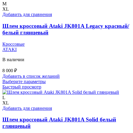
выбрать
M
на
XL
странице
Добавить для сравнения
товара.
Шлем кроссовый Ataki JK801A Legacy красный/
белый глянцевый
Кроссовые
ATAKI
В наличии
8 000
₽
Добавить в список желаний
Этот
Выберите параметры
товар
Быстрый просмотр
имеет
несколько
L
вариаций.
XL
Опции
Добавить для сравнения
можно
выбрать
Шлем кроссовый Ataki JK801A Solid белый
на
глянцевый
странице