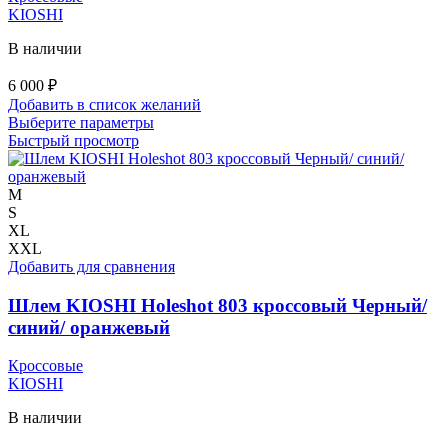
KIOSHI
В наличии
6 000
₽
Добавить в список желаний
Этот
Выберите параметры
товар
Быстрый просмотр
имеет
несколько
вариаций.
M
Опции
S
можно
XL
выбрать
XXL
на
Добавить для сравнения
странице
товара.
Шлем KIOSHI Holeshot 803 кроссовый Черный/
синий/ оранжевый
Кроссовые
KIOSHI
В наличии