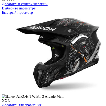
Добавить в список желаний
Этот
Выберите параметры
товар
Быстрый просмотр
имеет
несколько
вариаций.
Опции
можно
выбрать
на
странице
товара.
XXL
Добавить для сравнения