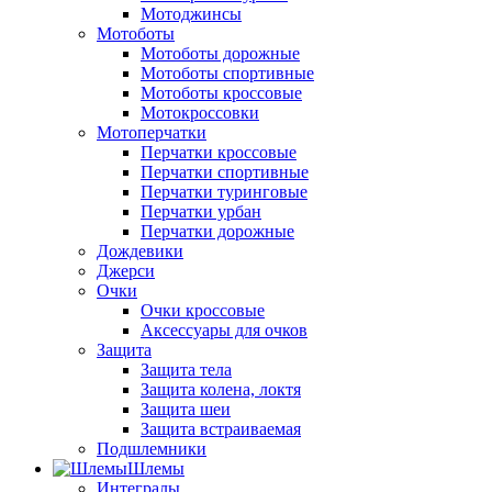
Мотоджинсы
Мотоботы
Мотоботы дорожные
Мотоботы спортивные
Мотоботы кроссовые
Мотокроссовки
Мотоперчатки
Перчатки кроссовые
Перчатки спортивные
Перчатки туринговые
Перчатки урбан
Перчатки дорожные
Дождевики
Джерси
Очки
Очки кроссовые
Аксессуары для очков
Защита
Защита тела
Защита колена, локтя
Защита шеи
Защита встраиваемая
Подшлемники
Шлемы
Интегралы