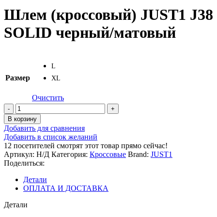
Шлем (кроссовый) JUST1 J38
SOLID черный/матовый
L
Размер
XL
Очистить
Количество
товара
В корзину
Шлем
Добавить для сравнения
(кроссовый)
Добавить в список желаний
JUST1
12
посетителей смотрят этот товар прямо сейчас!
J38
Артикул:
Н/Д
Категория:
Кроссовые
Brand:
JUST1
SOLID
Поделиться:
черный/
матовый
Детали
ОПЛАТА И ДОСТАВКА
Детали