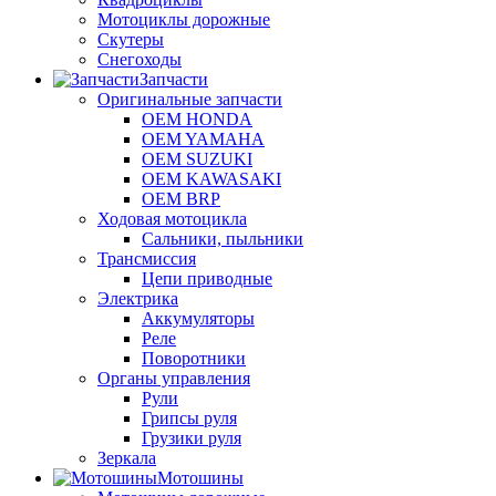
Мотоциклы дорожные
Скутеры
Снегоходы
Запчасти
Оригинальные запчасти
OEM HONDA
OEM YAMAHA
OEM SUZUKI
OEM KAWASAKI
OEM BRP
Ходовая мотоцикла
Сальники, пыльники
Трансмиссия
Цепи приводные
Электрика
Аккумуляторы
Реле
Поворотники
Органы управления
Рули
Грипсы руля
Грузики руля
Зеркала
Мотошины