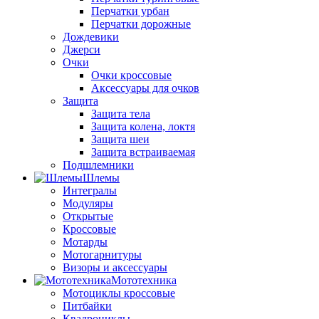
Перчатки урбан
Перчатки дорожные
Дождевики
Джерси
Очки
Очки кроссовые
Аксессуары для очков
Защита
Защита тела
Защита колена, локтя
Защита шеи
Защита встраиваемая
Подшлемники
Шлемы
Интегралы
Модуляры
Открытые
Кроссовые
Мотарды
Мотогарнитуры
Визоры и аксессуары
Мототехника
Мотоциклы кроссовые
Питбайки
Квадроциклы