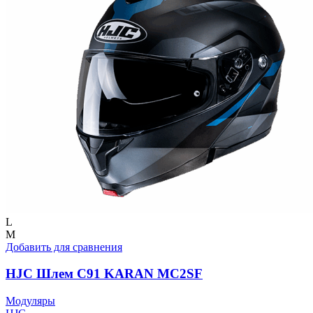
L
M
Добавить для сравнения
HJC Шлем C91 KARAN MC2SF
Модуляры