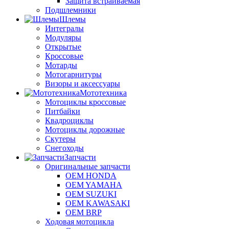
Защита встраиваемая
Подшлемники
Шлемы
Интегралы
Модуляры
Открытые
Кроссовые
Мотарды
Мотогарнитуры
Визоры и аксессуары
Мототехника
Мотоциклы кроссовые
Питбайки
Квадроциклы
Мотоциклы дорожные
Скутеры
Снегоходы
Запчасти
Оригинальные запчасти
OEM HONDA
OEM YAMAHA
OEM SUZUKI
OEM KAWASAKI
OEM BRP
Ходовая мотоцикла