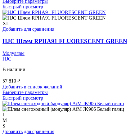
Этот
Выберите параметры
товар
Быстрый просмотр
имеет
несколько
вариаций.
XL
Опции
Добавить для сравнения
можно
выбрать
HJC Шлем RPHA91 FLUORESCENT GREEN
на
странице
Модуляры
товара.
HJC
В наличии
57 810
₽
Добавить в список желаний
Этот
Выберите параметры
товар
Быстрый просмотр
имеет
несколько
вариаций.
L
Опции
M
можно
S
выбрать
Добавить для сравнения
на