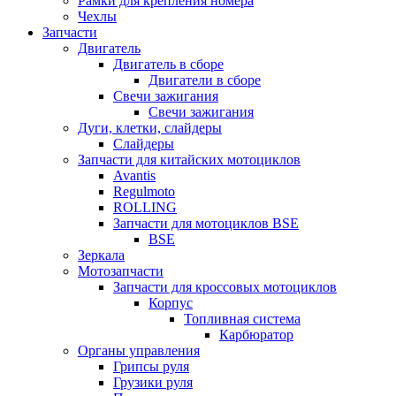
Рамки для крепления номера
Чехлы
Запчасти
Двигатель
Двигатель в сборе
Двигатели в сборе
Свечи зажигания
Свечи зажигания
Дуги, клетки, слайдеры
Слайдеры
Запчасти для китайских мотоциклов
Avantis
Regulmoto
ROLLING
Запчасти для мотоциклов BSE
BSE
Зеркала
Мотозапчасти
Запчасти для кроссовых мотоциклов
Корпус
Топливная система
Карбюратор
Органы управления
Грипсы руля
Грузики руля