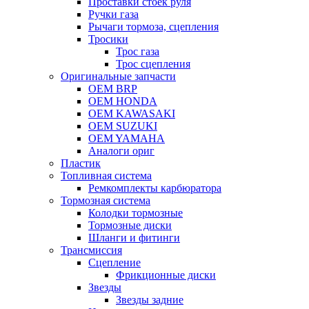
Проставки стоек руля
Ручки газа
Рычаги тормоза, сцепления
Тросики
Трос газа
Трос сцепления
Оригинальные запчасти
OEM BRP
OEM HONDA
OEM KAWASAKI
OEM SUZUKI
OEM YAMAHA
Аналоги ориг
Пластик
Топливная система
Ремкомплекты карбюратора
Тормозная система
Колодки тормозные
Тормозные диски
Шланги и фитинги
Трансмиссия
Cцепление
Фрикционные диски
Звезды
Звезды задние