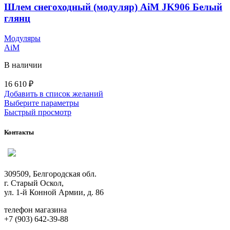
странице
Шлем снегоходный (модуляр) AiM JK906 Белый
товара.
глянц
Модуляры
AiM
В наличии
16 610
₽
Добавить в список желаний
Этот
Выберите параметры
товар
Быстрый просмотр
имеет
несколько
Контакты
вариаций.
Опции
можно
выбрать
309509, Белгородская обл.
на
г. Старый Оскол,
странице
ул. 1-й Конной Армии, д. 86
товара.
телефон магазина
+7 (903) 642-39-88