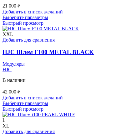
21 000
₽
Добавить в список желаний
Этот
Выберите параметры
товар
Быстрый просмотр
имеет
несколько
XXL
вариаций.
Добавить для сравнения
Опции
можно
HJC Шлем F100 METAL BLACK
выбрать
на
Модуляры
странице
HJC
товара.
В наличии
42 000
₽
Добавить в список желаний
Этот
Выберите параметры
товар
Быстрый просмотр
имеет
несколько
L
вариаций.
XL
Опции
Добавить для сравнения
можно