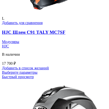
L
Добавить для сравнения
HJC Шлем C91 TALY MC7SF
Модуляры
HJC
В наличии
17 700
₽
Добавить в список желаний
Этот
Выберите параметры
товар
Быстрый просмотр
имеет
несколько
вариаций.
Опции
можно
выбрать
на