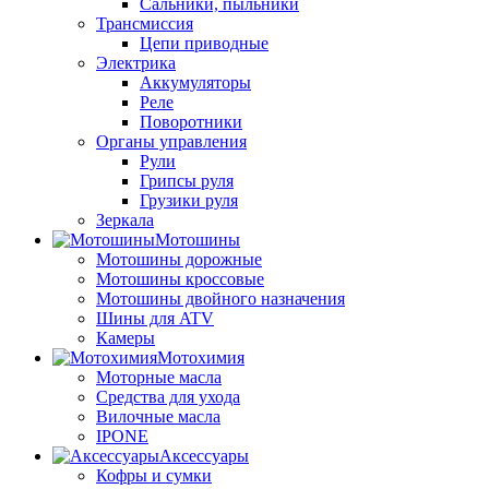
Сальники, пыльники
Трансмиссия
Цепи приводные
Электрика
Аккумуляторы
Реле
Поворотники
Органы управления
Рули
Грипсы руля
Грузики руля
Зеркала
Мотошины
Мотошины дорожные
Мотошины кроссовые
Мотошины двойного назначения
Шины для ATV
Камеры
Мотохимия
Моторные масла
Средства для ухода
Вилочные масла
IPONE
Аксессуары
Кофры и сумки