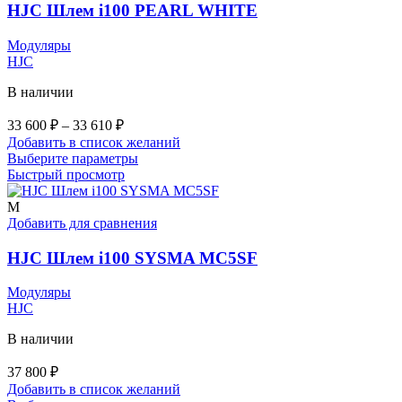
выбрать
HJC Шлем i100 PEARL WHITE
на
странице
Модуляры
товара.
HJC
В наличии
Диапазон
33 600
₽
–
33 610
₽
цен:
Добавить в список желаний
33
Этот
Выберите параметры
600 ₽
товар
Быстрый просмотр
–
имеет
33
несколько
M
вариаций.
Добавить для сравнения
610 ₽
Опции
можно
HJC Шлем i100 SYSMA MC5SF
выбрать
на
Модуляры
странице
HJC
товара.
В наличии
37 800
₽
Добавить в список желаний