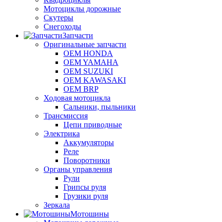
Мотоциклы дорожные
Скутеры
Снегоходы
Запчасти
Оригинальные запчасти
OEM HONDA
OEM YAMAHA
OEM SUZUKI
OEM KAWASAKI
OEM BRP
Ходовая мотоцикла
Сальники, пыльники
Трансмиссия
Цепи приводные
Электрика
Аккумуляторы
Реле
Поворотники
Органы управления
Рули
Грипсы руля
Грузики руля
Зеркала
Мотошины