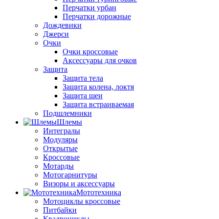
Перчатки урбан
Перчатки дорожные
Дождевики
Джерси
Очки
Очки кроссовые
Аксессуары для очков
Защита
Защита тела
Защита колена, локтя
Защита шеи
Защита встраиваемая
Подшлемники
Шлемы
Интегралы
Модуляры
Открытые
Кроссовые
Мотарды
Мотогарнитуры
Визоры и аксессуары
Мототехника
Мотоциклы кроссовые
Питбайки
Квадроциклы