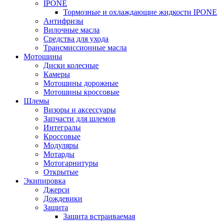
IPONE
Тормозные и охлаждающие жидкости IPONE
Антифризы
Вилочные масла
Средства для ухода
Трансмиссионные масла
Мотошины
Диски колесные
Камеры
Мотошины дорожные
Мотошины кроссовые
Шлемы
Визоры и аксессуары
Запчасти для шлемов
Интегралы
Кроссовые
Модуляры
Мотарды
Мотогарнитуры
Открытые
Экипировка
Джерси
Дождевики
Защита
Защита встраиваемая