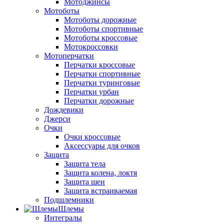
Мотоджинсы
Мотоботы
Мотоботы дорожные
Мотоботы спортивные
Мотоботы кроссовые
Мотокроссовки
Мотоперчатки
Перчатки кроссовые
Перчатки спортивные
Перчатки туринговые
Перчатки урбан
Перчатки дорожные
Дождевики
Джерси
Очки
Очки кроссовые
Аксессуары для очков
Защита
Защита тела
Защита колена, локтя
Защита шеи
Защита встраиваемая
Подшлемники
Шлемы
Интегралы