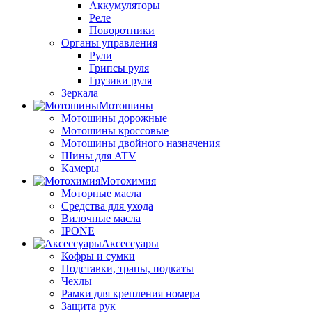
Аккумуляторы
Реле
Поворотники
Органы управления
Рули
Грипсы руля
Грузики руля
Зеркала
Мотошины
Мотошины дорожные
Мотошины кроссовые
Мотошины двойного назначения
Шины для ATV
Камеры
Мотохимия
Моторные масла
Средства для ухода
Вилочные масла
IPONE
Аксессуары
Кофры и сумки
Подставки, трапы, подкаты
Чехлы
Рамки для крепления номера
Защита рук