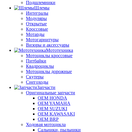
Подшлемники
Шлемы
Интегралы
Модуляры
Открытые
Кроссовые
Мотарды
Мотогарнитуры
Визоры и аксессуары
Мототехника
Мотоциклы кроссовые
Питбайки
Квадроциклы
Мотоциклы дорожные
Скутеры
Снегоходы
Запчасти
Оригинальные запчасти
OEM HONDA
OEM YAMAHA
OEM SUZUKI
OEM KAWASAKI
OEM BRP
Ходовая мотоцикла
Сальники, пыльники