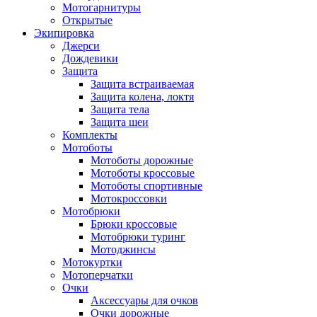
Мотогарнитуры
Открытые
Экипировка
Джерси
Дождевики
Защита
Защита встраиваемая
Защита колена, локтя
Защита тела
Защита шеи
Комплекты
Мотоботы
Мотоботы дорожные
Мотоботы кроссовые
Мотоботы спортивные
Мотокроссовки
Мотобрюки
Брюки кроссовые
Мотобрюки туринг
Мотоджинсы
Мотокуртки
Мотоперчатки
Очки
Аксессуары для очков
Очки дорожные