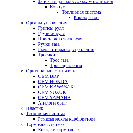
Запчасти для кроссовых мотоциклов
Корпус
Топливная система
Карбюратор
Органы управления
Грипсы руля
Грузики руля
Проставки стоек руля
Ручки газа
Рычаги тормоза, сцепления
Тросики
Трос газа
Трос сцепления
Оригинальные запчасти
OEM BRP
OEM HONDA
OEM KAWASAKI
OEM SUZUKI
OEM YAMAHA
Аналоги ориг
Пластик
Топливная система
Ремкомплекты карбюратора
Тормозная система
Колодки тормозные