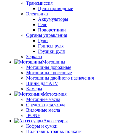
Трансмиссия
Цепи приводные
Электрика
Аккумуляторы
Реле
Поворотники
Органы управления
Рули
Грипсы руля
Грузики руля
Зеркала
Мотошины
Мотошины дорожные
Мотошины кроссовые
Мотошины двойного назначения
Шины для ATV
Камеры
Мотохимия
Моторные масла
Средства для ухода
Вилочные масла
IPONE
Аксессуары
Кофры и сумки
Подставки, трапы, подкаты