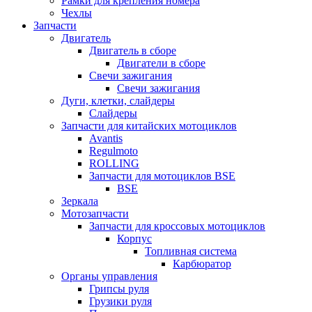
Рамки для крепления номера
Чехлы
Запчасти
Двигатель
Двигатель в сборе
Двигатели в сборе
Свечи зажигания
Свечи зажигания
Дуги, клетки, слайдеры
Слайдеры
Запчасти для китайских мотоциклов
Avantis
Regulmoto
ROLLING
Запчасти для мотоциклов BSE
BSE
Зеркала
Мотозапчасти
Запчасти для кроссовых мотоциклов
Корпус
Топливная система
Карбюратор
Органы управления
Грипсы руля
Грузики руля