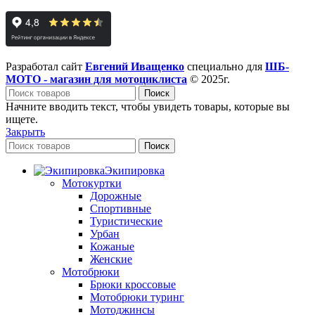
Разработал сайт
Евгений Иващенко
специально для
ШБ-
МОТО - магазин для мотоциклиста
© 2025г.
Поиск
Начните вводить текст, чтобы увидеть товары, которые вы
ищете.
Закрыть
Поиск
Экипировка
Мотокуртки
Дорожные
Спортивные
Туристические
Урбан
Кожаные
Женские
Мотобрюки
Брюки кроссовые
Мотобрюки туринг
Мотоджинсы