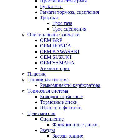
Проставки стоек руля
Ручки газа
Рычаги тормоза, сцепления
Тросики
Трос газа
Трос сцепления
Оригинальные запчасти
OEM BRP
OEM HONDA
OEM KAWASAKI
OEM SUZUKI
OEM YAMAHA
Аналоги ориг
Пластик
Топливная система
Ремкомплекты карбюратора
Тормозная система
Колодки тормозные
Тормозные диски
Шланги и фитинги
Трансмиссия
Cцепление
Фрикционные диски
Звезды
Звезды задние