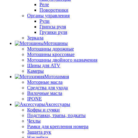
Реле
Поворотники
Органы управления
Рули
Грипсы руля
Грузики руля
Зеркала
Мотошины
Мотошины дорожные
Мотошины кроссовые
Мотошины двойного назначения
Шины для ATV
Камеры
Мотохимия
Моторные масла
Средства для ухода
Вилочные масла
IPONE
Аксессуары
Кофры и сумки
Подставки, трапы, подкаты
Чехлы
Рамки для крепления номера
Защита рук
Наклейки