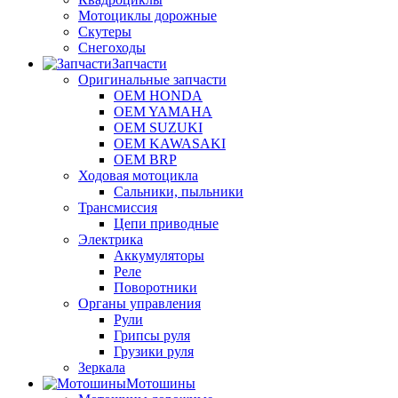
Мотоциклы дорожные
Скутеры
Снегоходы
Запчасти
Оригинальные запчасти
OEM HONDA
OEM YAMAHA
OEM SUZUKI
OEM KAWASAKI
OEM BRP
Ходовая мотоцикла
Сальники, пыльники
Трансмиссия
Цепи приводные
Электрика
Аккумуляторы
Реле
Поворотники
Органы управления
Рули
Грипсы руля
Грузики руля
Зеркала
Мотошины