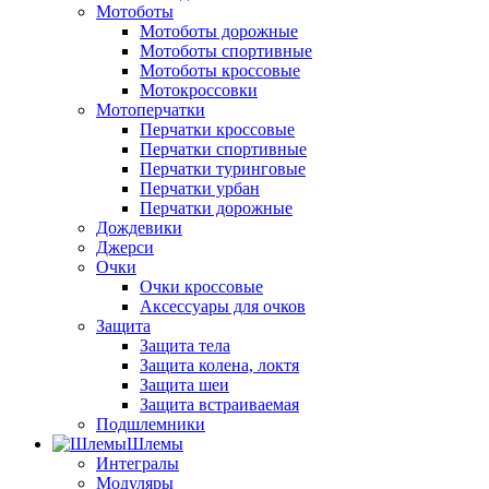
Мотоботы
Мотоботы дорожные
Мотоботы спортивные
Мотоботы кроссовые
Мотокроссовки
Мотоперчатки
Перчатки кроссовые
Перчатки спортивные
Перчатки туринговые
Перчатки урбан
Перчатки дорожные
Дождевики
Джерси
Очки
Очки кроссовые
Аксессуары для очков
Защита
Защита тела
Защита колена, локтя
Защита шеи
Защита встраиваемая
Подшлемники
Шлемы
Интегралы
Модуляры