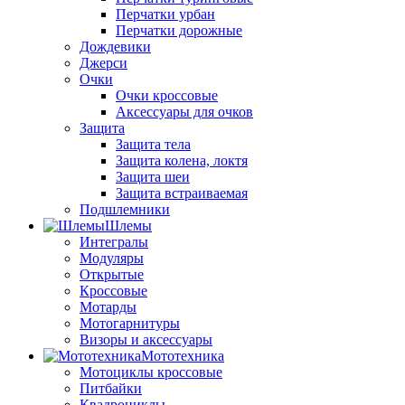
Перчатки урбан
Перчатки дорожные
Дождевики
Джерси
Очки
Очки кроссовые
Аксессуары для очков
Защита
Защита тела
Защита колена, локтя
Защита шеи
Защита встраиваемая
Подшлемники
Шлемы
Интегралы
Модуляры
Открытые
Кроссовые
Мотарды
Мотогарнитуры
Визоры и аксессуары
Мототехника
Мотоциклы кроссовые
Питбайки
Квадроциклы