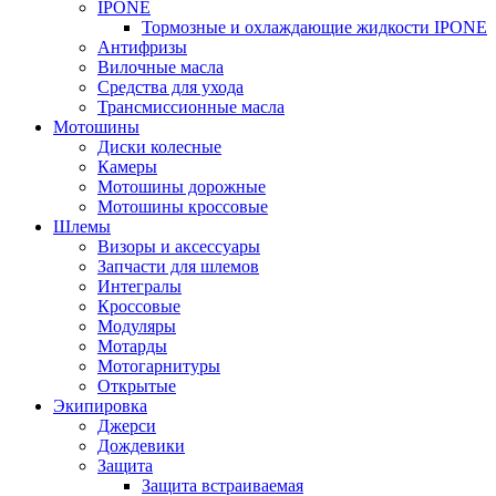
IPONE
Тормозные и охлаждающие жидкости IPONE
Антифризы
Вилочные масла
Средства для ухода
Трансмиссионные масла
Мотошины
Диски колесные
Камеры
Мотошины дорожные
Мотошины кроссовые
Шлемы
Визоры и аксессуары
Запчасти для шлемов
Интегралы
Кроссовые
Модуляры
Мотарды
Мотогарнитуры
Открытые
Экипировка
Джерси
Дождевики
Защита
Защита встраиваемая