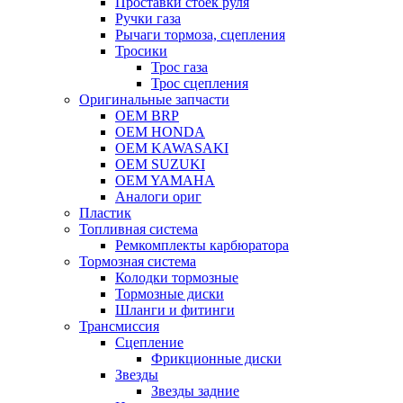
Проставки стоек руля
Ручки газа
Рычаги тормоза, сцепления
Тросики
Трос газа
Трос сцепления
Оригинальные запчасти
OEM BRP
OEM HONDA
OEM KAWASAKI
OEM SUZUKI
OEM YAMAHA
Аналоги ориг
Пластик
Топливная система
Ремкомплекты карбюратора
Тормозная система
Колодки тормозные
Тормозные диски
Шланги и фитинги
Трансмиссия
Cцепление
Фрикционные диски
Звезды
Звезды задние