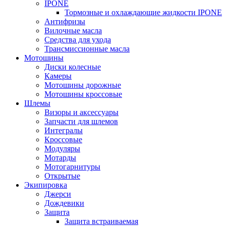
IPONE
Тормозные и охлаждающие жидкости IPONE
Антифризы
Вилочные масла
Средства для ухода
Трансмиссионные масла
Мотошины
Диски колесные
Камеры
Мотошины дорожные
Мотошины кроссовые
Шлемы
Визоры и аксессуары
Запчасти для шлемов
Интегралы
Кроссовые
Модуляры
Мотарды
Мотогарнитуры
Открытые
Экипировка
Джерси
Дождевики
Защита
Защита встраиваемая