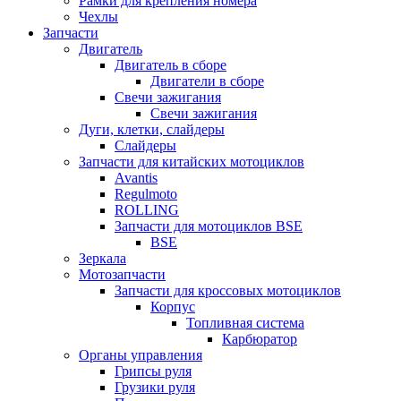
Рамки для крепления номера
Чехлы
Запчасти
Двигатель
Двигатель в сборе
Двигатели в сборе
Свечи зажигания
Свечи зажигания
Дуги, клетки, слайдеры
Слайдеры
Запчасти для китайских мотоциклов
Avantis
Regulmoto
ROLLING
Запчасти для мотоциклов BSE
BSE
Зеркала
Мотозапчасти
Запчасти для кроссовых мотоциклов
Корпус
Топливная система
Карбюратор
Органы управления
Грипсы руля
Грузики руля