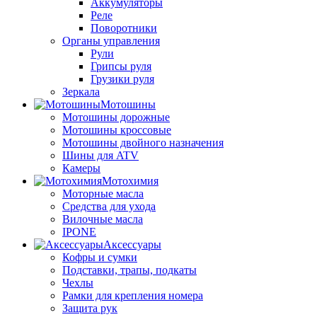
Аккумуляторы
Реле
Поворотники
Органы управления
Рули
Грипсы руля
Грузики руля
Зеркала
Мотошины
Мотошины дорожные
Мотошины кроссовые
Мотошины двойного назначения
Шины для ATV
Камеры
Мотохимия
Моторные масла
Средства для ухода
Вилочные масла
IPONE
Аксессуары
Кофры и сумки
Подставки, трапы, подкаты
Чехлы
Рамки для крепления номера
Защита рук