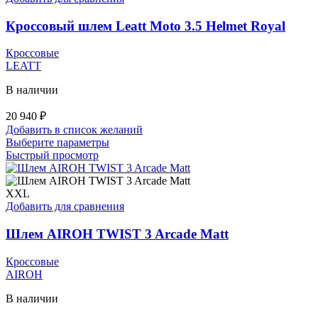
выбрать
на
Кроссовый шлем Leatt Moto 3.5 Helmet Royal
странице
товара.
Кроссовые
LEATT
В наличии
20 940
₽
Добавить в список желаний
Этот
Выберите параметры
товар
Быстрый просмотр
имеет
несколько
вариаций.
XXL
Опции
Добавить для сравнения
можно
выбрать
Шлем AIROH TWIST 3 Arcade Matt
на
странице
Кроссовые
товара.
AIROH
В наличии