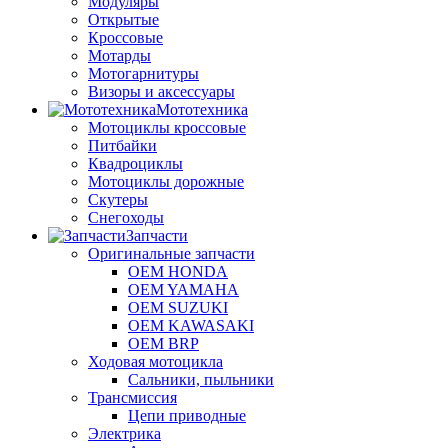
Модуляры
Открытые
Кроссовые
Мотарды
Мотогарнитуры
Визоры и аксессуары
Мототехника
Мотоциклы кроссовые
Питбайки
Квадроциклы
Мотоциклы дорожные
Скутеры
Снегоходы
Запчасти
Оригинальные запчасти
OEM HONDA
OEM YAMAHA
OEM SUZUKI
OEM KAWASAKI
OEM BRP
Ходовая мотоцикла
Сальники, пыльники
Трансмиссия
Цепи приводные
Электрика