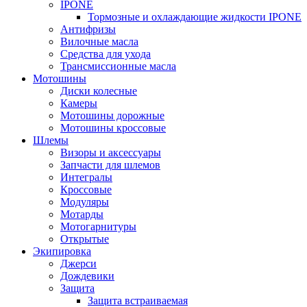
IPONE
Тормозные и охлаждающие жидкости IPONE
Антифризы
Вилочные масла
Средства для ухода
Трансмиссионные масла
Мотошины
Диски колесные
Камеры
Мотошины дорожные
Мотошины кроссовые
Шлемы
Визоры и аксессуары
Запчасти для шлемов
Интегралы
Кроссовые
Модуляры
Мотарды
Мотогарнитуры
Открытые
Экипировка
Джерси
Дождевики
Защита
Защита встраиваемая