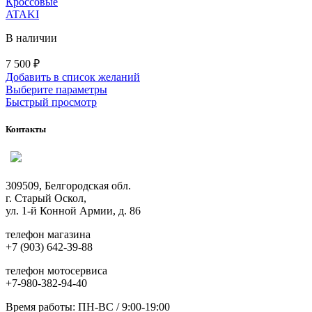
Кроссовые
ATAKI
В наличии
7 500
₽
Добавить в список желаний
Этот
Выберите параметры
товар
Быстрый просмотр
имеет
несколько
Контакты
вариаций.
Опции
можно
выбрать
309509, Белгородская обл.
на
г. Старый Оскол,
странице
ул. 1-й Конной Армии, д. 86
товара.
телефон магазина
+7 (903) 642-39-88
телефон мотосервиса
+7-980-382-94-40
Время работы: ПН-ВС / 9:00-19:00