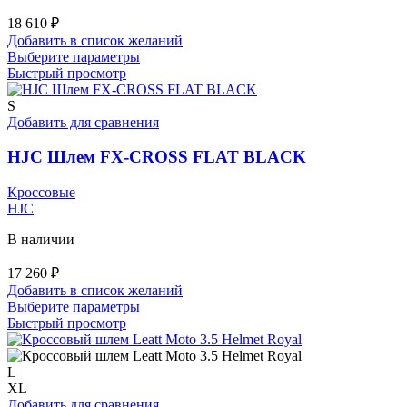
18 610
₽
Добавить в список желаний
Этот
Выберите параметры
товар
Быстрый просмотр
имеет
несколько
S
вариаций.
Добавить для сравнения
Опции
можно
HJC Шлем FX-CROSS FLAT BLACK
выбрать
на
Кроссовые
странице
HJC
товара.
В наличии
17 260
₽
Добавить в список желаний
Этот
Выберите параметры
товар
Быстрый просмотр
имеет
несколько
вариаций.
L
Опции
XL
можно
Добавить для сравнения