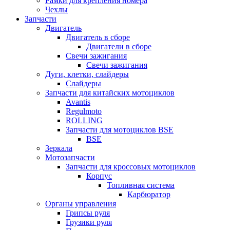
Рамки для крепления номера
Чехлы
Запчасти
Двигатель
Двигатель в сборе
Двигатели в сборе
Свечи зажигания
Свечи зажигания
Дуги, клетки, слайдеры
Слайдеры
Запчасти для китайских мотоциклов
Avantis
Regulmoto
ROLLING
Запчасти для мотоциклов BSE
BSE
Зеркала
Мотозапчасти
Запчасти для кроссовых мотоциклов
Корпус
Топливная система
Карбюратор
Органы управления
Грипсы руля
Грузики руля