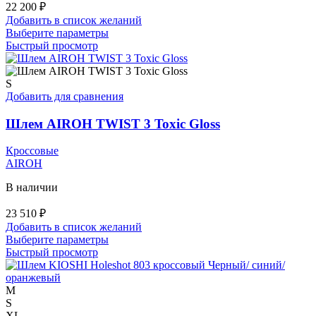
22 200
₽
Добавить в список желаний
Этот
Выберите параметры
товар
Быстрый просмотр
имеет
несколько
вариаций.
S
Опции
Добавить для сравнения
можно
выбрать
Шлем AIROH TWIST 3 Toxic Gloss
на
странице
Кроссовые
товара.
AIROH
В наличии
23 510
₽
Добавить в список желаний
Этот
Выберите параметры
товар
Быстрый просмотр
имеет
несколько
вариаций.
M
Опции
S
можно
XL