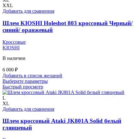
выбрать
XXL
на
Добавить для сравнения
странице
товара.
Шлем KIOSHI Holeshot 803 кроссовый Черный/
синий/ оранжевый
Кроссовые
KIOSHI
В наличии
6 000
₽
Добавить в список желаний
Этот
Выберите параметры
товар
Быстрый просмотр
имеет
несколько
L
вариаций.
XL
Опции
Добавить для сравнения
можно
выбрать
Шлем кроссовый Ataki JK801A Solid белый
на
глянцевый
странице
товара.