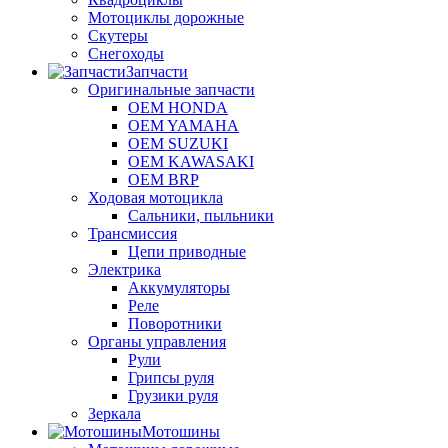
Мотоциклы дорожные
Скутеры
Снегоходы
Запчасти
Оригинальные запчасти
OEM HONDA
OEM YAMAHA
OEM SUZUKI
OEM KAWASAKI
OEM BRP
Ходовая мотоцикла
Сальники, пыльники
Трансмиссия
Цепи приводные
Электрика
Аккумуляторы
Реле
Поворотники
Органы управления
Рули
Грипсы руля
Грузики руля
Зеркала
Мотошины