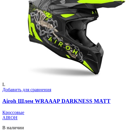
Опции
можно
выбрать
на
странице
товара.
L
Добавить для сравнения
Airoh Шлем WRAAAP DARKNESS MATT
Кроссовые
AIROH
В наличии