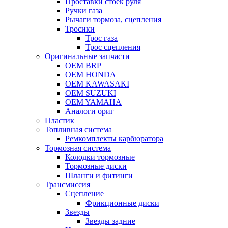
Проставки стоек руля
Ручки газа
Рычаги тормоза, сцепления
Тросики
Трос газа
Трос сцепления
Оригинальные запчасти
OEM BRP
OEM HONDA
OEM KAWASAKI
OEM SUZUKI
OEM YAMAHA
Аналоги ориг
Пластик
Топливная система
Ремкомплекты карбюратора
Тормозная система
Колодки тормозные
Тормозные диски
Шланги и фитинги
Трансмиссия
Cцепление
Фрикционные диски
Звезды
Звезды задние