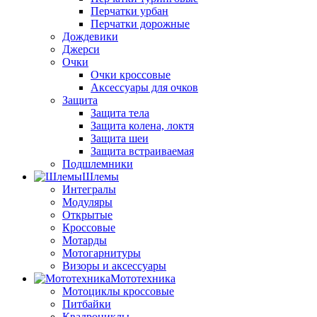
Перчатки урбан
Перчатки дорожные
Дождевики
Джерси
Очки
Очки кроссовые
Аксессуары для очков
Защита
Защита тела
Защита колена, локтя
Защита шеи
Защита встраиваемая
Подшлемники
Шлемы
Интегралы
Модуляры
Открытые
Кроссовые
Мотарды
Мотогарнитуры
Визоры и аксессуары
Мототехника
Мотоциклы кроссовые
Питбайки
Квадроциклы