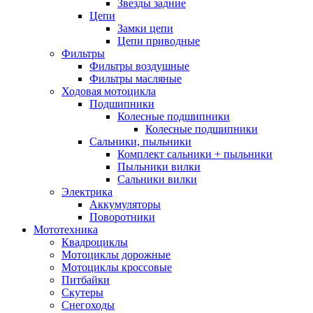
Звезды задние
Цепи
Замки цепи
Цепи приводные
Фильтры
Фильтры воздушные
Фильтры масляные
Ходовая мотоцикла
Подшипники
Колесные подшипники
Колесные подшипники
Сальники, пыльники
Комплект сальники + пыльники
Пыльники вилки
Сальники вилки
Электрика
Аккумуляторы
Поворотники
Мототехника
Квадроциклы
Мотоциклы дорожные
Мотоциклы кроссовые
Питбайки
Скутеры
Снегоходы