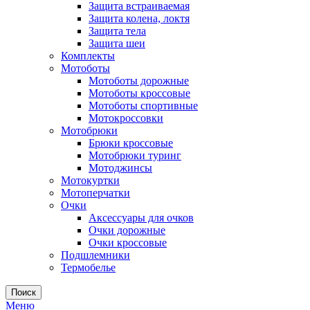
Защита встраиваемая
Защита колена, локтя
Защита тела
Защита шеи
Комплекты
Мотоботы
Мотоботы дорожные
Мотоботы кроссовые
Мотоботы спортивные
Мотокроссовки
Мотобрюки
Брюки кроссовые
Мотобрюки туринг
Мотоджинсы
Мотокуртки
Мотоперчатки
Очки
Аксессуары для очков
Очки дорожные
Очки кроссовые
Подшлемники
Термобелье
Поиск
Меню