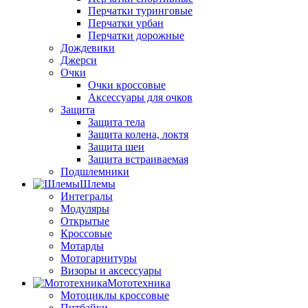
Перчатки туринговые
Перчатки урбан
Перчатки дорожные
Дождевики
Джерси
Очки
Очки кроссовые
Аксессуары для очков
Защита
Защита тела
Защита колена, локтя
Защита шеи
Защита встраиваемая
Подшлемники
Шлемы
Интегралы
Модуляры
Открытые
Кроссовые
Мотарды
Мотогарнитуры
Визоры и аксессуары
Мототехника
Мотоциклы кроссовые
Питбайки