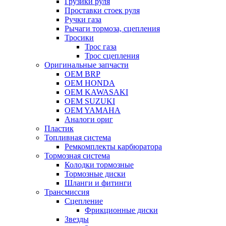
Грузики руля
Проставки стоек руля
Ручки газа
Рычаги тормоза, сцепления
Тросики
Трос газа
Трос сцепления
Оригинальные запчасти
OEM BRP
OEM HONDA
OEM KAWASAKI
OEM SUZUKI
OEM YAMAHA
Аналоги ориг
Пластик
Топливная система
Ремкомплекты карбюратора
Тормозная система
Колодки тормозные
Тормозные диски
Шланги и фитинги
Трансмиссия
Cцепление
Фрикционные диски
Звезды