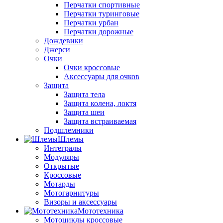
Перчатки спортивные
Перчатки туринговые
Перчатки урбан
Перчатки дорожные
Дождевики
Джерси
Очки
Очки кроссовые
Аксессуары для очков
Защита
Защита тела
Защита колена, локтя
Защита шеи
Защита встраиваемая
Подшлемники
Шлемы
Интегралы
Модуляры
Открытые
Кроссовые
Мотарды
Мотогарнитуры
Визоры и аксессуары
Мототехника
Мотоциклы кроссовые