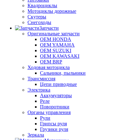
Квадроциклы
Мотоциклы дорожные
Скутеры
Снегоходы
Запчасти
Оригинальные запчасти
OEM HONDA
OEM YAMAHA
OEM SUZUKI
OEM KAWASAKI
OEM BRP
Ходовая мотоцикла
Сальники, пыльники
Трансмиссия
Цепи приводные
Электрика
Аккумуляторы
Реле
Поворотники
Органы управления
Рули
Грипсы руля
Грузики руля
Зеркала