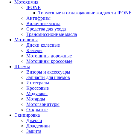
Мотохимия
IPONE
Тормозные и охлаждающие жидкости IPONE
Антифризы
Вилочные масла
Средства для ухода
Трансмиссионные масла
Мотошины
Диски колесные
Камеры
Мотошины дорожные
Мотошины кроссовые
Шлемы
Визоры и аксессуары
Запчасти для шлемов
Интегралы
Кроссовые
Модуляры
Мотарды
Мотогарнитуры
Открытые
Экипировка
Джерси
Дождевики
Защита