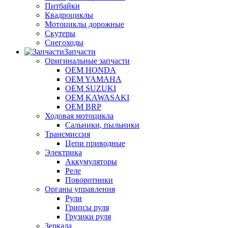
Питбайки
Квадроциклы
Мотоциклы дорожные
Скутеры
Снегоходы
Запчасти
Оригинальные запчасти
OEM HONDA
OEM YAMAHA
OEM SUZUKI
OEM KAWASAKI
OEM BRP
Ходовая мотоцикла
Сальники, пыльники
Трансмиссия
Цепи приводные
Электрика
Аккумуляторы
Реле
Поворотники
Органы управления
Рули
Грипсы руля
Грузики руля
Зеркала