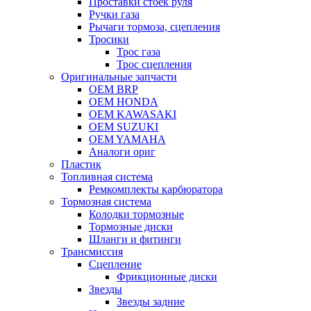
Проставки стоек руля
Ручки газа
Рычаги тормоза, сцепления
Тросики
Трос газа
Трос сцепления
Оригинальные запчасти
OEM BRP
OEM HONDA
OEM KAWASAKI
OEM SUZUKI
OEM YAMAHA
Аналоги ориг
Пластик
Топливная система
Ремкомплекты карбюратора
Тормозная система
Колодки тормозные
Тормозные диски
Шланги и фитинги
Трансмиссия
Cцепление
Фрикционные диски
Звезды
Звезды задние