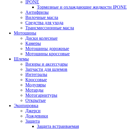
IPONE
Тормозные и охлаждающие жидкости IPONE
Антифризы
Вилочные масла
Средства для ухода
Трансмиссионные масла
Мотошины
Диски колесные
Камеры
Мотошины дорожные
Мотошины кроссовые
Шлемы
Визоры и аксессуары
Запчасти для шлемов
Интегралы
Кроссовые
Модуляры
Мотарды
Мотогарнитуры
Открытые
Экипировка
Джерси
Дождевики
Защита
Защита встраиваемая