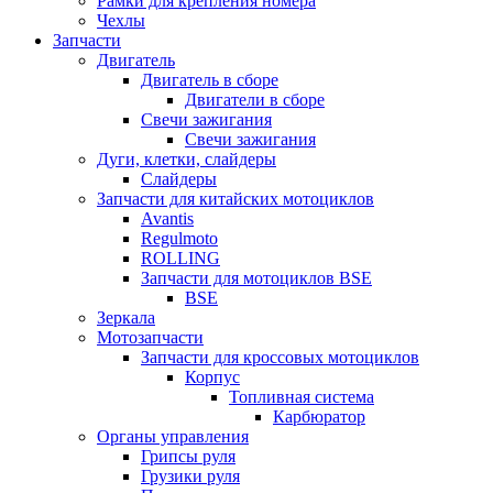
Рамки для крепления номера
Чехлы
Запчасти
Двигатель
Двигатель в сборе
Двигатели в сборе
Свечи зажигания
Свечи зажигания
Дуги, клетки, слайдеры
Слайдеры
Запчасти для китайских мотоциклов
Avantis
Regulmoto
ROLLING
Запчасти для мотоциклов BSE
BSE
Зеркала
Мотозапчасти
Запчасти для кроссовых мотоциклов
Корпус
Топливная система
Карбюратор
Органы управления
Грипсы руля
Грузики руля