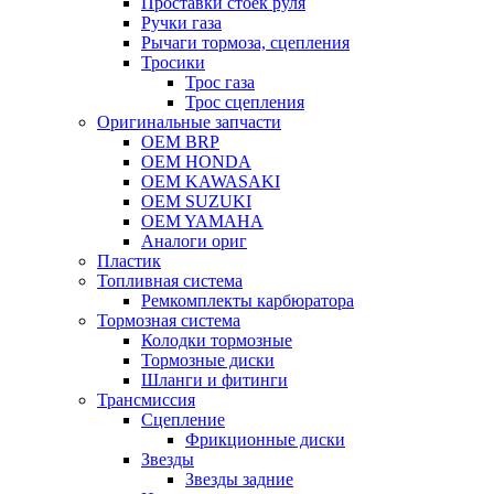
Проставки стоек руля
Ручки газа
Рычаги тормоза, сцепления
Тросики
Трос газа
Трос сцепления
Оригинальные запчасти
OEM BRP
OEM HONDA
OEM KAWASAKI
OEM SUZUKI
OEM YAMAHA
Аналоги ориг
Пластик
Топливная система
Ремкомплекты карбюратора
Тормозная система
Колодки тормозные
Тормозные диски
Шланги и фитинги
Трансмиссия
Cцепление
Фрикционные диски
Звезды
Звезды задние