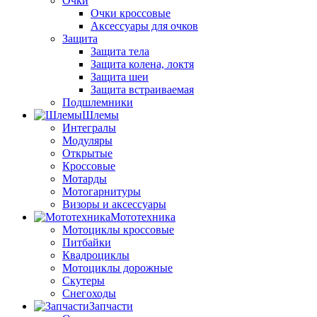
Очки
Очки кроссовые
Аксессуары для очков
Защита
Защита тела
Защита колена, локтя
Защита шеи
Защита встраиваемая
Подшлемники
Шлемы
Интегралы
Модуляры
Открытые
Кроссовые
Мотарды
Мотогарнитуры
Визоры и аксессуары
Мототехника
Мотоциклы кроссовые
Питбайки
Квадроциклы
Мотоциклы дорожные
Скутеры
Снегоходы
Запчасти