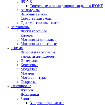
IPONE
Тормозные и охлаждающие жидкости IPONE
Антифризы
Вилочные масла
Средства для ухода
Трансмиссионные масла
Мотошины
Диски колесные
Камеры
Мотошины дорожные
Мотошины кроссовые
Шлемы
Визоры и аксессуары
Запчасти для шлемов
Интегралы
Кроссовые
Модуляры
Мотарды
Мотогарнитуры
Открытые
Экипировка
Джерси
Дождевики
Защита
Защита встраиваемая