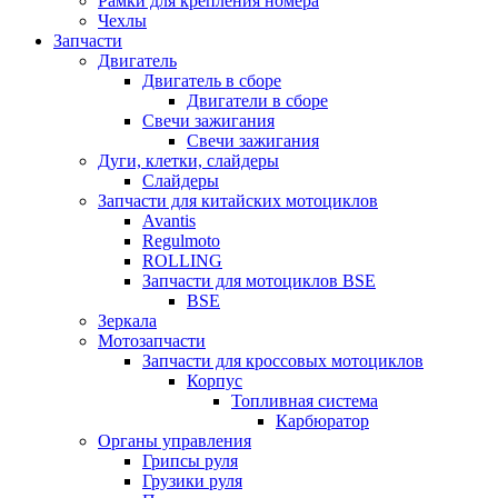
Рамки для крепления номера
Чехлы
Запчасти
Двигатель
Двигатель в сборе
Двигатели в сборе
Свечи зажигания
Свечи зажигания
Дуги, клетки, слайдеры
Слайдеры
Запчасти для китайских мотоциклов
Avantis
Regulmoto
ROLLING
Запчасти для мотоциклов BSE
BSE
Зеркала
Мотозапчасти
Запчасти для кроссовых мотоциклов
Корпус
Топливная система
Карбюратор
Органы управления
Грипсы руля
Грузики руля