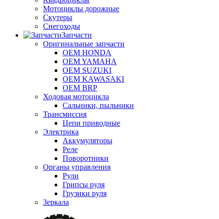
Мотоциклы дорожные
Скутеры
Снегоходы
Запчасти
Оригинальные запчасти
OEM HONDA
OEM YAMAHA
OEM SUZUKI
OEM KAWASAKI
OEM BRP
Ходовая мотоцикла
Сальники, пыльники
Трансмиссия
Цепи приводные
Электрика
Аккумуляторы
Реле
Поворотники
Органы управления
Рули
Грипсы руля
Грузики руля
Зеркала