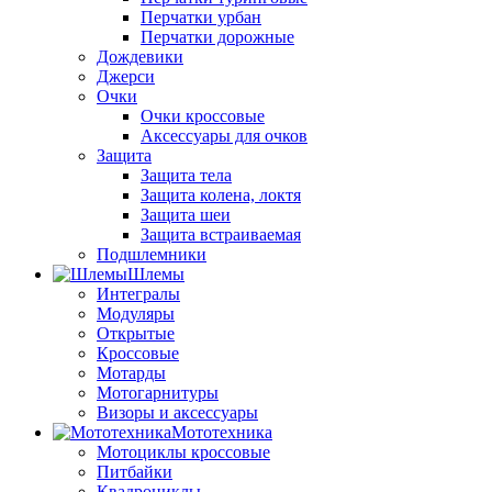
Перчатки урбан
Перчатки дорожные
Дождевики
Джерси
Очки
Очки кроссовые
Аксессуары для очков
Защита
Защита тела
Защита колена, локтя
Защита шеи
Защита встраиваемая
Подшлемники
Шлемы
Интегралы
Модуляры
Открытые
Кроссовые
Мотарды
Мотогарнитуры
Визоры и аксессуары
Мототехника
Мотоциклы кроссовые
Питбайки
Квадроциклы