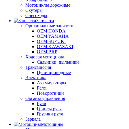
Мотоциклы дорожные
Скутеры
Снегоходы
Запчасти
Оригинальные запчасти
OEM HONDA
OEM YAMAHA
OEM SUZUKI
OEM KAWASAKI
OEM BRP
Ходовая мотоцикла
Сальники, пыльники
Трансмиссия
Цепи приводные
Электрика
Аккумуляторы
Реле
Поворотники
Органы управления
Рули
Грипсы руля
Грузики руля
Зеркала
Мотошины