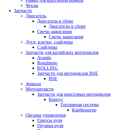
Рамки для крепления номера
Чехлы
Запчасти
Двигатель
Двигатель в сборе
Двигатели в сборе
Свечи зажигания
Свечи зажигания
Дуги, клетки, слайдеры
Слайдеры
Запчасти для китайских мотоциклов
Avantis
Regulmoto
ROLLING
Запчасти для мотоциклов BSE
BSE
Зеркала
Мотозапчасти
Запчасти для кроссовых мотоциклов
Корпус
Топливная система
Карбюратор
Органы управления
Грипсы руля
Грузики руля