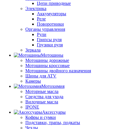
Цепи приводные
Электрика
Аккумуляторы
Реле
Поворотники
Органы управления
Рули
Грипсы руля
Грузики руля
Зеркала
Мотошины
Мотошины дорожные
Мотошины кроссовые
Мотошины двойного назначения
Шины для ATV
Камеры
Мотохимия
Моторные масла
Средства для ухода
Вилочные масла
IPONE
Аксессуары
Кофры и сумки
Подставки, трапы, подкаты
Чехлы