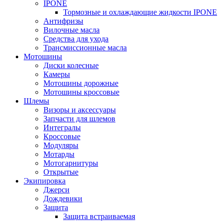
IPONE
Тормозные и охлаждающие жидкости IPONE
Антифризы
Вилочные масла
Средства для ухода
Трансмиссионные масла
Мотошины
Диски колесные
Камеры
Мотошины дорожные
Мотошины кроссовые
Шлемы
Визоры и аксессуары
Запчасти для шлемов
Интегралы
Кроссовые
Модуляры
Мотарды
Мотогарнитуры
Открытые
Экипировка
Джерси
Дождевики
Защита
Защита встраиваемая