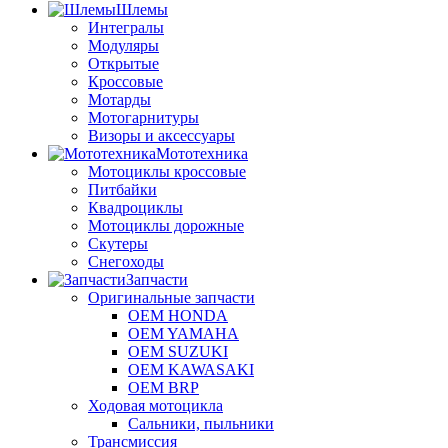
Шлемы
Интегралы
Модуляры
Открытые
Кроссовые
Мотарды
Мотогарнитуры
Визоры и аксессуары
Мототехника
Мотоциклы кроссовые
Питбайки
Квадроциклы
Мотоциклы дорожные
Скутеры
Снегоходы
Запчасти
Оригинальные запчасти
OEM HONDA
OEM YAMAHA
OEM SUZUKI
OEM KAWASAKI
OEM BRP
Ходовая мотоцикла
Сальники, пыльники
Трансмиссия