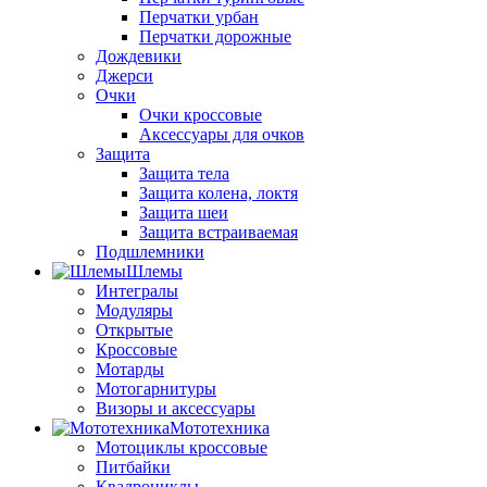
Перчатки урбан
Перчатки дорожные
Дождевики
Джерси
Очки
Очки кроссовые
Аксессуары для очков
Защита
Защита тела
Защита колена, локтя
Защита шеи
Защита встраиваемая
Подшлемники
Шлемы
Интегралы
Модуляры
Открытые
Кроссовые
Мотарды
Мотогарнитуры
Визоры и аксессуары
Мототехника
Мотоциклы кроссовые
Питбайки
Квадроциклы