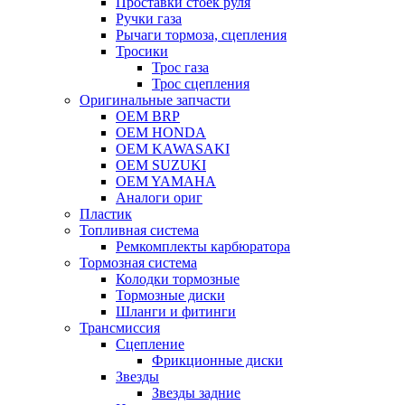
Проставки стоек руля
Ручки газа
Рычаги тормоза, сцепления
Тросики
Трос газа
Трос сцепления
Оригинальные запчасти
OEM BRP
OEM HONDA
OEM KAWASAKI
OEM SUZUKI
OEM YAMAHA
Аналоги ориг
Пластик
Топливная система
Ремкомплекты карбюратора
Тормозная система
Колодки тормозные
Тормозные диски
Шланги и фитинги
Трансмиссия
Cцепление
Фрикционные диски
Звезды
Звезды задние