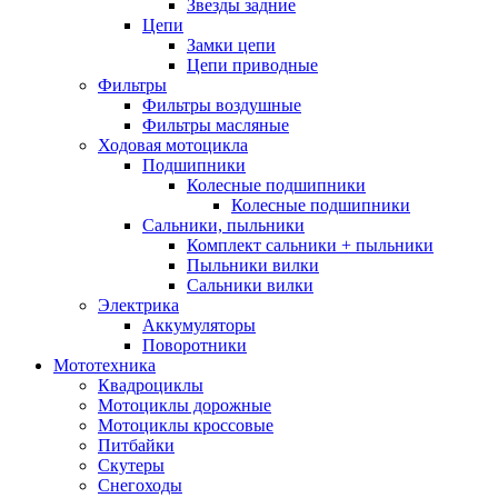
Звезды задние
Цепи
Замки цепи
Цепи приводные
Фильтры
Фильтры воздушные
Фильтры масляные
Ходовая мотоцикла
Подшипники
Колесные подшипники
Колесные подшипники
Сальники, пыльники
Комплект сальники + пыльники
Пыльники вилки
Сальники вилки
Электрика
Аккумуляторы
Поворотники
Мототехника
Квадроциклы
Мотоциклы дорожные
Мотоциклы кроссовые
Питбайки
Скутеры
Снегоходы