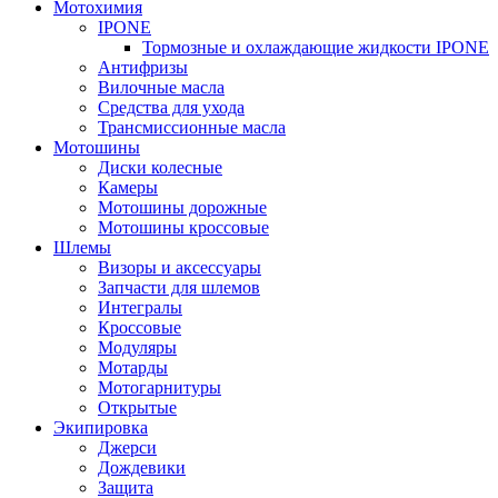
Мотохимия
IPONE
Тормозные и охлаждающие жидкости IPONE
Антифризы
Вилочные масла
Средства для ухода
Трансмиссионные масла
Мотошины
Диски колесные
Камеры
Мотошины дорожные
Мотошины кроссовые
Шлемы
Визоры и аксессуары
Запчасти для шлемов
Интегралы
Кроссовые
Модуляры
Мотарды
Мотогарнитуры
Открытые
Экипировка
Джерси
Дождевики
Защита