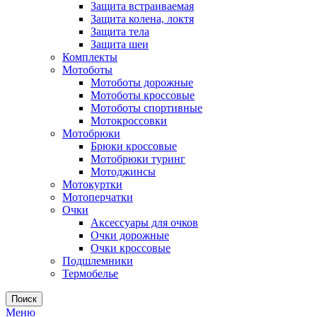
Защита встраиваемая
Защита колена, локтя
Защита тела
Защита шеи
Комплекты
Мотоботы
Мотоботы дорожные
Мотоботы кроссовые
Мотоботы спортивные
Мотокроссовки
Мотобрюки
Брюки кроссовые
Мотобрюки туринг
Мотоджинсы
Мотокуртки
Мотоперчатки
Очки
Аксессуары для очков
Очки дорожные
Очки кроссовые
Подшлемники
Термобелье
Поиск
Меню