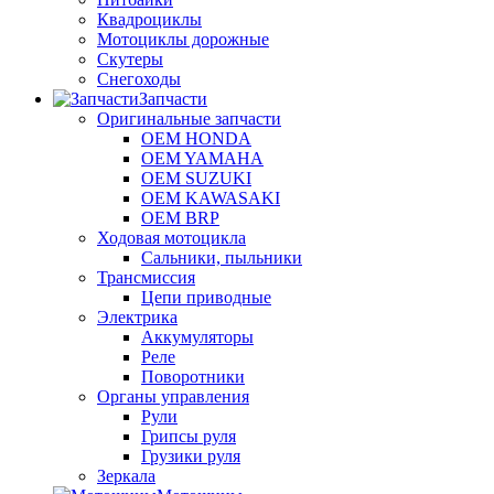
Квадроциклы
Мотоциклы дорожные
Скутеры
Снегоходы
Запчасти
Оригинальные запчасти
OEM HONDA
OEM YAMAHA
OEM SUZUKI
OEM KAWASAKI
OEM BRP
Ходовая мотоцикла
Сальники, пыльники
Трансмиссия
Цепи приводные
Электрика
Аккумуляторы
Реле
Поворотники
Органы управления
Рули
Грипсы руля
Грузики руля
Зеркала