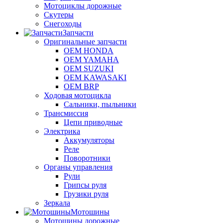
Мотоциклы дорожные
Скутеры
Снегоходы
Запчасти
Оригинальные запчасти
OEM HONDA
OEM YAMAHA
OEM SUZUKI
OEM KAWASAKI
OEM BRP
Ходовая мотоцикла
Сальники, пыльники
Трансмиссия
Цепи приводные
Электрика
Аккумуляторы
Реле
Поворотники
Органы управления
Рули
Грипсы руля
Грузики руля
Зеркала
Мотошины
Мотошины дорожные