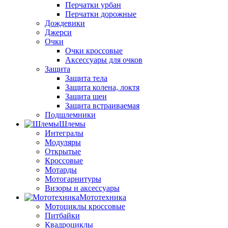
Перчатки урбан
Перчатки дорожные
Дождевики
Джерси
Очки
Очки кроссовые
Аксессуары для очков
Защита
Защита тела
Защита колена, локтя
Защита шеи
Защита встраиваемая
Подшлемники
Шлемы
Интегралы
Модуляры
Открытые
Кроссовые
Мотарды
Мотогарнитуры
Визоры и аксессуары
Мототехника
Мотоциклы кроссовые
Питбайки
Квадроциклы