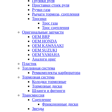
Грузики руля
Проставки стоек руля
Ручки газа
Рычаги тормоза, сцепления
Тросики
Трос газа
Трос сцепления
Оригинальные запчасти
OEM BRP
OEM HONDA
OEM KAWASAKI
OEM SUZUKI
OEM YAMAHA
Аналоги ориг
Пластик
Топливная система
Ремкомплекты карбюратора
Тормозная система
Колодки тормозные
Тормозные диски
Шланги и фитинги
Трансмиссия
Cцепление
Фрикционные диски
Звезды