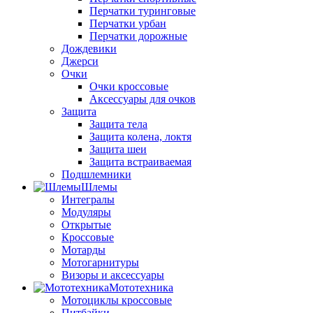
Перчатки туринговые
Перчатки урбан
Перчатки дорожные
Дождевики
Джерси
Очки
Очки кроссовые
Аксессуары для очков
Защита
Защита тела
Защита колена, локтя
Защита шеи
Защита встраиваемая
Подшлемники
Шлемы
Интегралы
Модуляры
Открытые
Кроссовые
Мотарды
Мотогарнитуры
Визоры и аксессуары
Мототехника
Мотоциклы кроссовые
Питбайки