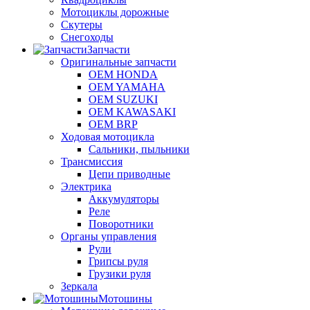
Мотоциклы дорожные
Скутеры
Снегоходы
Запчасти
Оригинальные запчасти
OEM HONDA
OEM YAMAHA
OEM SUZUKI
OEM KAWASAKI
OEM BRP
Ходовая мотоцикла
Сальники, пыльники
Трансмиссия
Цепи приводные
Электрика
Аккумуляторы
Реле
Поворотники
Органы управления
Рули
Грипсы руля
Грузики руля
Зеркала
Мотошины