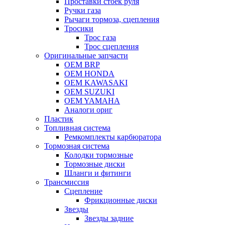
Проставки стоек руля
Ручки газа
Рычаги тормоза, сцепления
Тросики
Трос газа
Трос сцепления
Оригинальные запчасти
OEM BRP
OEM HONDA
OEM KAWASAKI
OEM SUZUKI
OEM YAMAHA
Аналоги ориг
Пластик
Топливная система
Ремкомплекты карбюратора
Тормозная система
Колодки тормозные
Тормозные диски
Шланги и фитинги
Трансмиссия
Cцепление
Фрикционные диски
Звезды
Звезды задние