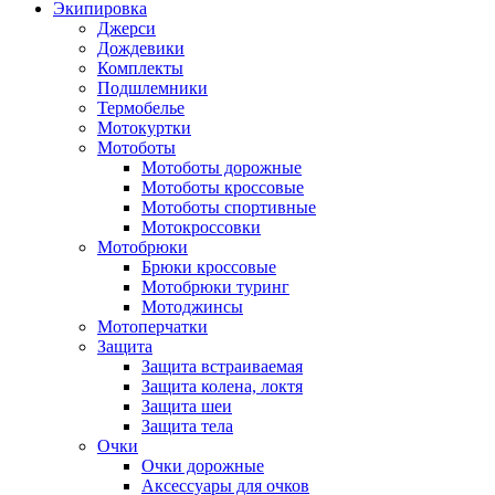
Экипировка
Джерси
Дождевики
Комплекты
Подшлемники
Термобелье
Мотокуртки
Мотоботы
Мотоботы дорожные
Мотоботы кроссовые
Мотоботы спортивные
Мотокроссовки
Мотобрюки
Брюки кроссовые
Мотобрюки туринг
Мотоджинсы
Мотоперчатки
Защита
Защита встраиваемая
Защита колена, локтя
Защита шеи
Защита тела
Очки
Очки дорожные
Аксессуары для очков