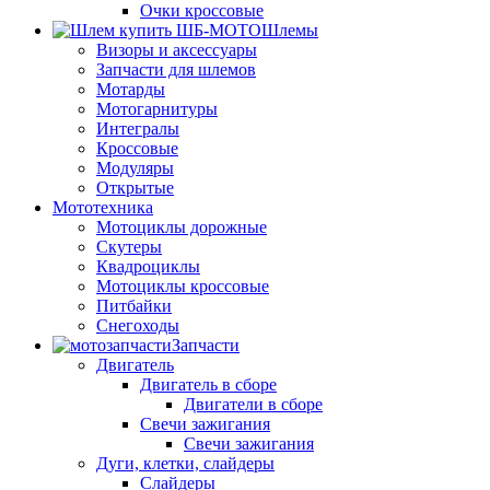
Очки кроссовые
Шлемы
Визоры и аксессуары
Запчасти для шлемов
Мотарды
Мотогарнитуры
Интегралы
Кроссовые
Модуляры
Открытые
Мототехника
Мотоциклы дорожные
Скутеры
Квадроциклы
Мотоциклы кроссовые
Питбайки
Снегоходы
Запчасти
Двигатель
Двигатель в сборе
Двигатели в сборе
Свечи зажигания
Свечи зажигания
Дуги, клетки, слайдеры
Слайдеры