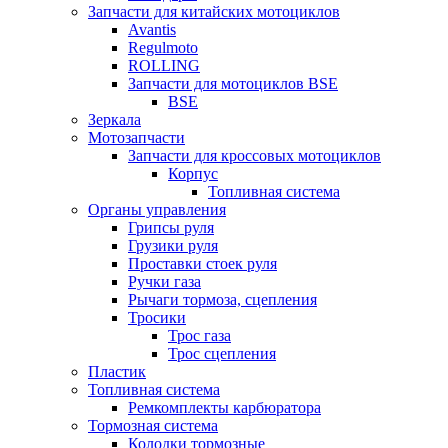
Запчасти для китайских мотоциклов
Avantis
Regulmoto
ROLLING
Запчасти для мотоциклов BSE
BSE
Зеркала
Мотозапчасти
Запчасти для кроссовых мотоциклов
Корпус
Топливная система
Органы управления
Грипсы руля
Грузики руля
Проставки стоек руля
Ручки газа
Рычаги тормоза, сцепления
Тросики
Трос газа
Трос сцепления
Пластик
Топливная система
Ремкомплекты карбюратора
Тормозная система
Колодки тормозные