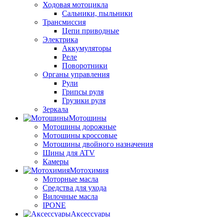
Ходовая мотоцикла
Сальники, пыльники
Трансмиссия
Цепи приводные
Электрика
Аккумуляторы
Реле
Поворотники
Органы управления
Рули
Грипсы руля
Грузики руля
Зеркала
Мотошины
Мотошины дорожные
Мотошины кроссовые
Мотошины двойного назначения
Шины для ATV
Камеры
Мотохимия
Моторные масла
Средства для ухода
Вилочные масла
IPONE
Аксессуары