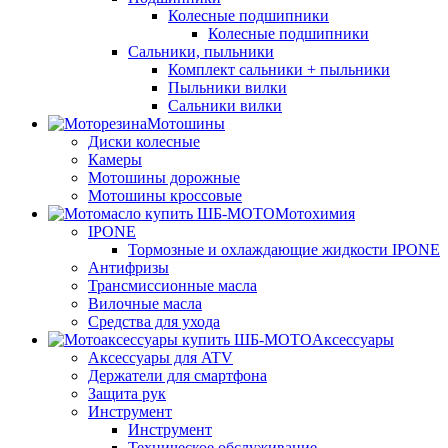
Колесные подшипники
Колесные подшипники
Сальники, пыльники
Комплект сальники + пыльники
Пыльники вилки
Сальники вилки
Мотошины
Диски колесные
Камеры
Мотошины дорожные
Мотошины кроссовые
Мотохимия
IPONE
Тормозные и охлаждающие жидкости IPONE
Антифризы
Трансмиссионные масла
Вилочные масла
Средства для ухода
Аксессуары
Аксессуары для ATV
Держатели для смартфона
Защита рук
Инструмент
Инструмент
Техническое обслуживание