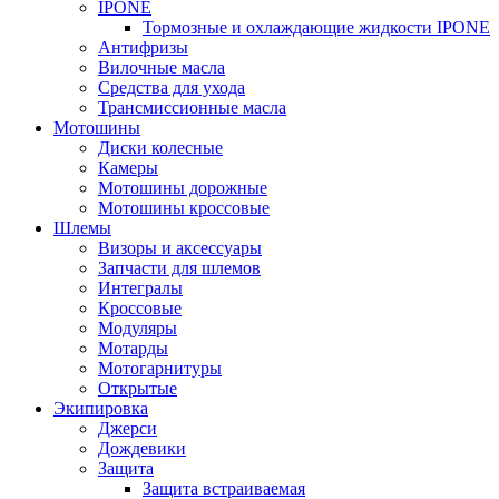
IPONE
Тормозные и охлаждающие жидкости IPONE
Антифризы
Вилочные масла
Средства для ухода
Трансмиссионные масла
Мотошины
Диски колесные
Камеры
Мотошины дорожные
Мотошины кроссовые
Шлемы
Визоры и аксессуары
Запчасти для шлемов
Интегралы
Кроссовые
Модуляры
Мотарды
Мотогарнитуры
Открытые
Экипировка
Джерси
Дождевики
Защита
Защита встраиваемая