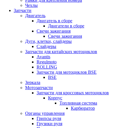
Рамки для крепления номера
Чехлы
Запчасти
Двигатель
Двигатель в сборе
Двигатели в сборе
Свечи зажигания
Свечи зажигания
Дуги, клетки, слайдеры
Слайдеры
Запчасти для китайских мотоциклов
Avantis
Regulmoto
ROLLING
Запчасти для мотоциклов BSE
BSE
Зеркала
Мотозапчасти
Запчасти для кроссовых мотоциклов
Корпус
Топливная система
Карбюратор
Органы управления
Грипсы руля
Грузики руля