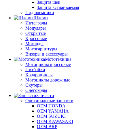
Защита шеи
Защита встраиваемая
Подшлемники
Шлемы
Интегралы
Модуляры
Открытые
Кроссовые
Мотарды
Мотогарнитуры
Визоры и аксессуары
Мототехника
Мотоциклы кроссовые
Питбайки
Квадроциклы
Мотоциклы дорожные
Скутеры
Снегоходы
Запчасти
Оригинальные запчасти
OEM HONDA
OEM YAMAHA
OEM SUZUKI
OEM KAWASAKI
OEM BRP