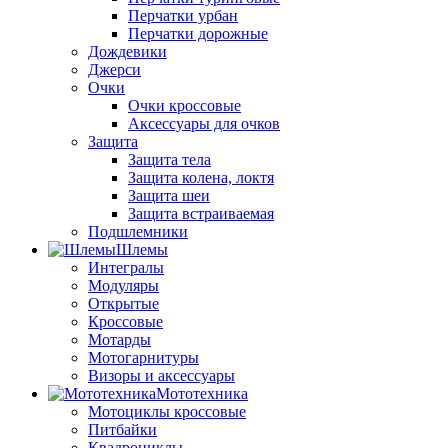
Перчатки урбан
Перчатки дорожные
Дождевики
Джерси
Очки
Очки кроссовые
Аксессуары для очков
Защита
Защита тела
Защита колена, локтя
Защита шеи
Защита встраиваемая
Подшлемники
Шлемы
Интегралы
Модуляры
Открытые
Кроссовые
Мотарды
Мотогарнитуры
Визоры и аксессуары
Мототехника
Мотоциклы кроссовые
Питбайки
Квадроциклы