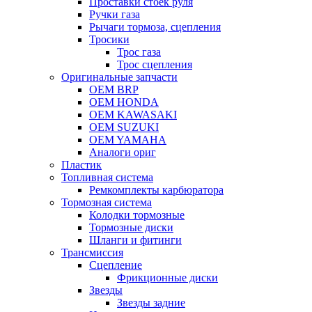
Проставки стоек руля
Ручки газа
Рычаги тормоза, сцепления
Тросики
Трос газа
Трос сцепления
Оригинальные запчасти
OEM BRP
OEM HONDA
OEM KAWASAKI
OEM SUZUKI
OEM YAMAHA
Аналоги ориг
Пластик
Топливная система
Ремкомплекты карбюратора
Тормозная система
Колодки тормозные
Тормозные диски
Шланги и фитинги
Трансмиссия
Cцепление
Фрикционные диски
Звезды
Звезды задние