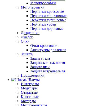
Мотокроссовки
Мотоперчатки
Перчатки кроссовые
Перчатки спортивные
Перчатки туринговые
Перчатки урбан
Перчатки дорожные
Дождевики
Джерси
Очки
Очки кроссовые
Аксессуары для очков
Защита
Защита тела
Защита колена, локтя
Защита шеи
Защита встраиваемая
Подшлемники
Шлемы
Интегралы
Модуляры
Открытые
Кроссовые
Мотарды
Мотогарнитуры