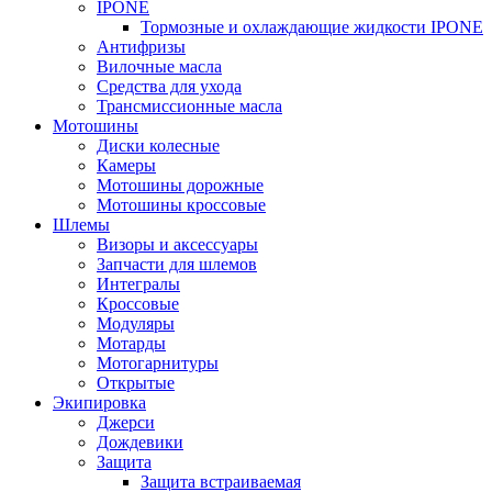
IPONE
Тормозные и охлаждающие жидкости IPONE
Антифризы
Вилочные масла
Средства для ухода
Трансмиссионные масла
Мотошины
Диски колесные
Камеры
Мотошины дорожные
Мотошины кроссовые
Шлемы
Визоры и аксессуары
Запчасти для шлемов
Интегралы
Кроссовые
Модуляры
Мотарды
Мотогарнитуры
Открытые
Экипировка
Джерси
Дождевики
Защита
Защита встраиваемая