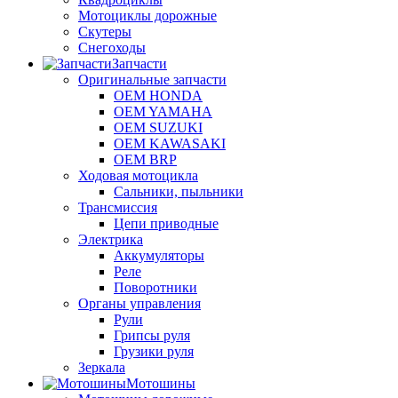
Мотоциклы дорожные
Скутеры
Снегоходы
Запчасти
Оригинальные запчасти
OEM HONDA
OEM YAMAHA
OEM SUZUKI
OEM KAWASAKI
OEM BRP
Ходовая мотоцикла
Сальники, пыльники
Трансмиссия
Цепи приводные
Электрика
Аккумуляторы
Реле
Поворотники
Органы управления
Рули
Грипсы руля
Грузики руля
Зеркала
Мотошины