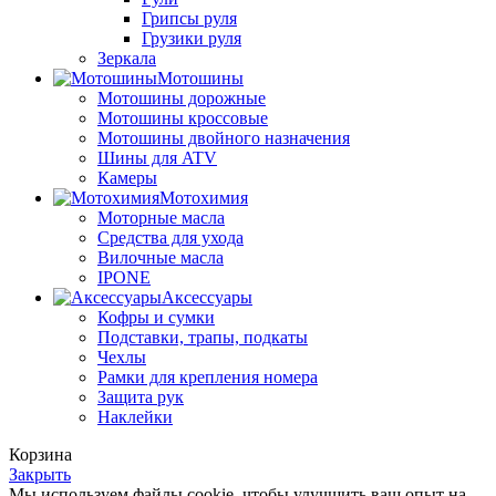
Грипсы руля
Грузики руля
Зеркала
Мотошины
Мотошины дорожные
Мотошины кроссовые
Мотошины двойного назначения
Шины для ATV
Камеры
Мотохимия
Моторные масла
Средства для ухода
Вилочные масла
IPONE
Аксессуары
Кофры и сумки
Подставки, трапы, подкаты
Чехлы
Рамки для крепления номера
Защита рук
Наклейки
Корзина
Закрыть
Мы используем файлы cookie, чтобы улучшить ваш опыт на