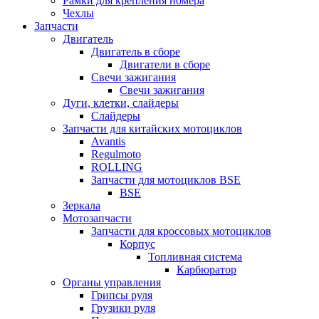
Рамки для крепления номера
Чехлы
Запчасти
Двигатель
Двигатель в сборе
Двигатели в сборе
Свечи зажигания
Свечи зажигания
Дуги, клетки, слайдеры
Слайдеры
Запчасти для китайских мотоциклов
Avantis
Regulmoto
ROLLING
Запчасти для мотоциклов BSE
BSE
Зеркала
Мотозапчасти
Запчасти для кроссовых мотоциклов
Корпус
Топливная система
Карбюратор
Органы управления
Грипсы руля
Грузики руля