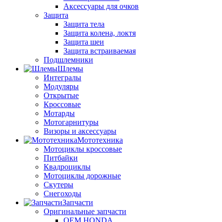
Аксессуары для очков
Защита
Защита тела
Защита колена, локтя
Защита шеи
Защита встраиваемая
Подшлемники
Шлемы
Интегралы
Модуляры
Открытые
Кроссовые
Мотарды
Мотогарнитуры
Визоры и аксессуары
Мототехника
Мотоциклы кроссовые
Питбайки
Квадроциклы
Мотоциклы дорожные
Скутеры
Снегоходы
Запчасти
Оригинальные запчасти
OEM HONDA