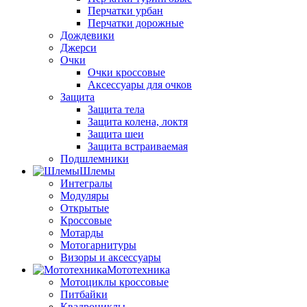
Перчатки урбан
Перчатки дорожные
Дождевики
Джерси
Очки
Очки кроссовые
Аксессуары для очков
Защита
Защита тела
Защита колена, локтя
Защита шеи
Защита встраиваемая
Подшлемники
Шлемы
Интегралы
Модуляры
Открытые
Кроссовые
Мотарды
Мотогарнитуры
Визоры и аксессуары
Мототехника
Мотоциклы кроссовые
Питбайки
Квадроциклы