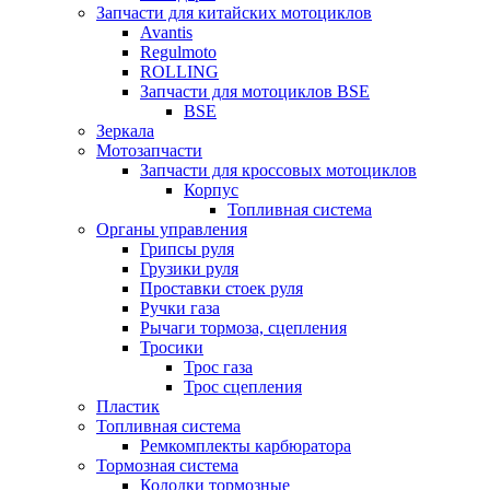
Запчасти для китайских мотоциклов
Avantis
Regulmoto
ROLLING
Запчасти для мотоциклов BSE
BSE
Зеркала
Мотозапчасти
Запчасти для кроссовых мотоциклов
Корпус
Топливная система
Органы управления
Грипсы руля
Грузики руля
Проставки стоек руля
Ручки газа
Рычаги тормоза, сцепления
Тросики
Трос газа
Трос сцепления
Пластик
Топливная система
Ремкомплекты карбюратора
Тормозная система
Колодки тормозные