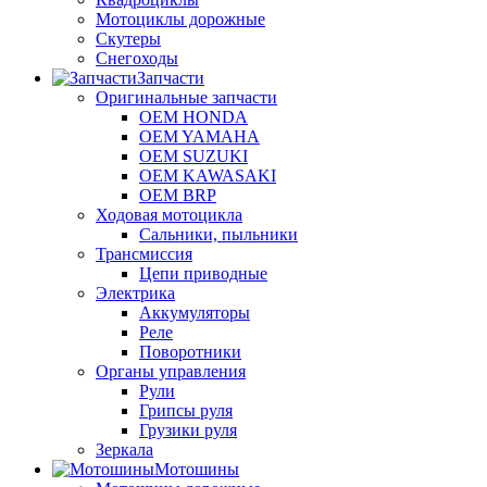
Мотоциклы дорожные
Скутеры
Снегоходы
Запчасти
Оригинальные запчасти
OEM HONDA
OEM YAMAHA
OEM SUZUKI
OEM KAWASAKI
OEM BRP
Ходовая мотоцикла
Сальники, пыльники
Трансмиссия
Цепи приводные
Электрика
Аккумуляторы
Реле
Поворотники
Органы управления
Рули
Грипсы руля
Грузики руля
Зеркала
Мотошины