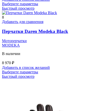
Этот
Выберите параметры
товар
Быстрый просмотр
имеет
несколько
8
вариаций.
Добавить для сравнения
Опции
можно
Перчатки Daren Modeka Black
выбрать
на
Мотоперчатки
странице
MODEKA
товара.
В наличии
8 970
₽
Добавить в список желаний
Этот
Выберите параметры
товар
Быстрый просмотр
имеет
несколько
вариаций.
Опции
можно
выбрать
на