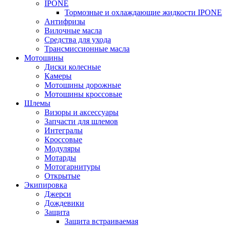
IPONE
Тормозные и охлаждающие жидкости IPONE
Антифризы
Вилочные масла
Средства для ухода
Трансмиссионные масла
Мотошины
Диски колесные
Камеры
Мотошины дорожные
Мотошины кроссовые
Шлемы
Визоры и аксессуары
Запчасти для шлемов
Интегралы
Кроссовые
Модуляры
Мотарды
Мотогарнитуры
Открытые
Экипировка
Джерси
Дождевики
Защита
Защита встраиваемая