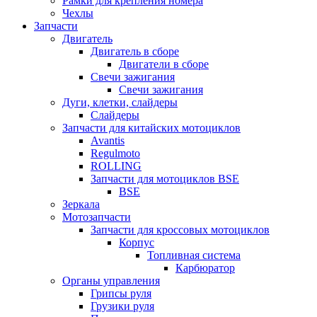
Рамки для крепления номера
Чехлы
Запчасти
Двигатель
Двигатель в сборе
Двигатели в сборе
Свечи зажигания
Свечи зажигания
Дуги, клетки, слайдеры
Слайдеры
Запчасти для китайских мотоциклов
Avantis
Regulmoto
ROLLING
Запчасти для мотоциклов BSE
BSE
Зеркала
Мотозапчасти
Запчасти для кроссовых мотоциклов
Корпус
Топливная система
Карбюратор
Органы управления
Грипсы руля
Грузики руля