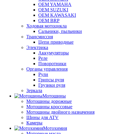
OEM YAMAHA
OEM SUZUKI
OEM KAWASAKI
OEM BRP
Ходовая мотоцикла
Сальники, пыльники
Трансмиссия
Цепи приводные
Электрика
Аккумуляторы
Реле
Поворотники
Органы управления
Рули
Грипсы руля
Грузики руля
Зеркала
Мотошины
Мотошины дорожные
Мотошины кроссовые
Мотошины двойного назначения
Шины для ATV
Камеры
Мотохимия
Моторные масла