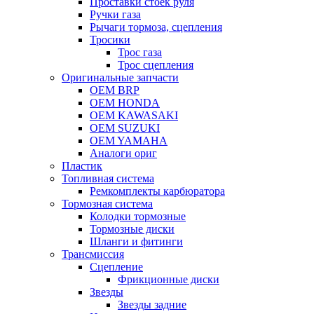
Проставки стоек руля
Ручки газа
Рычаги тормоза, сцепления
Тросики
Трос газа
Трос сцепления
Оригинальные запчасти
OEM BRP
OEM HONDA
OEM KAWASAKI
OEM SUZUKI
OEM YAMAHA
Аналоги ориг
Пластик
Топливная система
Ремкомплекты карбюратора
Тормозная система
Колодки тормозные
Тормозные диски
Шланги и фитинги
Трансмиссия
Cцепление
Фрикционные диски
Звезды
Звезды задние