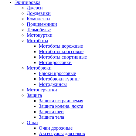
Экипировка
Джерси
Дождевики
Комплекты
Подшлемники
Термобелье
Мотокуртки
Мотоботы
Мотоботы дорожные
Мотоботы кроссовые
Мотоботы спортивные
Мотокроссовки
Мотобрюки
Брюки кроссовые
Мотобрюки туринг
Мотоджинсы
Мотоперчатки
Защита
Защита встраиваемая
Защита колена, локтя
Защита шеи
Защита тела
Очки
Очки дорожные
Аксессуары для очков