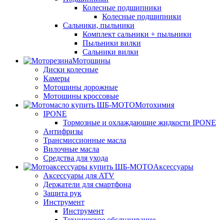
Колесные подшипники
Колесные подшипники
Сальники, пыльники
Комплект сальники + пыльники
Пыльники вилки
Сальники вилки
Мотошины
Диски колесные
Камеры
Мотошины дорожные
Мотошины кроссовые
Мотохимия
IPONE
Тормозные и охлаждающие жидкости IPONE
Антифризы
Трансмиссионные масла
Вилочные масла
Средства для ухода
Аксессуары
Аксессуары для ATV
Держатели для смартфона
Защита рук
Инструмент
Инструмент
Техническое обслуживание