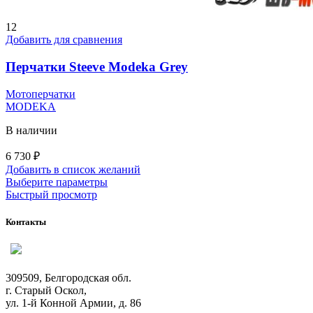
12
Добавить для сравнения
Перчатки Steeve Modeka Grey
Мотоперчатки
MODEKA
В наличии
6 730
₽
Добавить в список желаний
Этот
Выберите параметры
товар
Быстрый просмотр
имеет
несколько
Контакты
вариаций.
Опции
можно
выбрать
309509, Белгородская обл.
на
г. Старый Оскол,
странице
ул. 1-й Конной Армии, д. 86
товара.