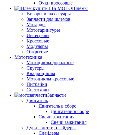
Очки кроссовые
Шлемы
Визоры и аксессуары
Запчасти для шлемов
Мотарды
Мотогарнитуры
Интегралы
Кроссовые
Модуляры
Открытые
Мототехника
Мотоциклы дорожные
Скутеры
Квадроциклы
Мотоциклы кроссовые
Питбайки
Снегоходы
Запчасти
Двигатель
Двигатель в сборе
Двигатели в сборе
Свечи зажигания
Свечи зажигания
Дуги, клетки, слайдеры
Слайдеры