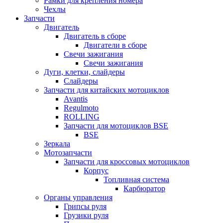
Рамки для крепления номера
Чехлы
Запчасти
Двигатель
Двигатель в сборе
Двигатели в сборе
Свечи зажигания
Свечи зажигания
Дуги, клетки, слайдеры
Слайдеры
Запчасти для китайских мотоциклов
Avantis
Regulmoto
ROLLING
Запчасти для мотоциклов BSE
BSE
Зеркала
Мотозапчасти
Запчасти для кроссовых мотоциклов
Корпус
Топливная система
Карбюратор
Органы управления
Грипсы руля
Грузики руля