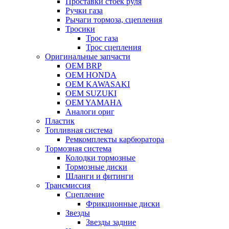
Проставки стоек руля
Ручки газа
Рычаги тормоза, сцепления
Тросики
Трос газа
Трос сцепления
Оригинальные запчасти
OEM BRP
OEM HONDA
OEM KAWASAKI
OEM SUZUKI
OEM YAMAHA
Аналоги ориг
Пластик
Топливная система
Ремкомплекты карбюратора
Тормозная система
Колодки тормозные
Тормозные диски
Шланги и фитинги
Трансмиссия
Cцепление
Фрикционные диски
Звезды
Звезды задние