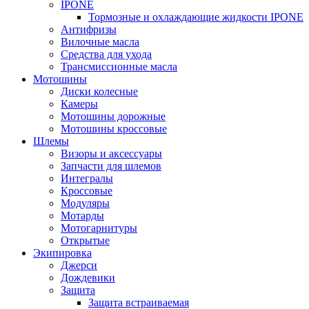
IPONE
Тормозные и охлаждающие жидкости IPONE
Антифризы
Вилочные масла
Средства для ухода
Трансмиссионные масла
Мотошины
Диски колесные
Камеры
Мотошины дорожные
Мотошины кроссовые
Шлемы
Визоры и аксессуары
Запчасти для шлемов
Интегралы
Кроссовые
Модуляры
Мотарды
Мотогарнитуры
Открытые
Экипировка
Джерси
Дождевики
Защита
Защита встраиваемая