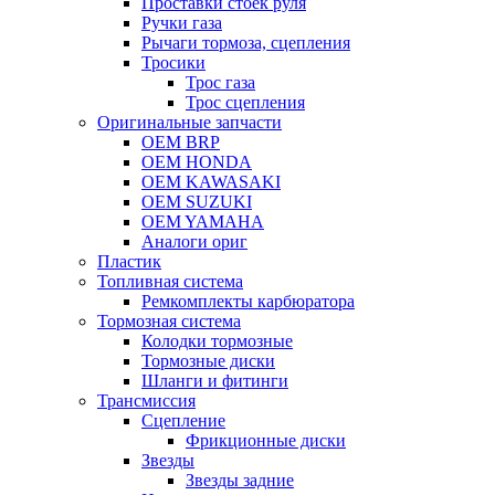
Проставки стоек руля
Ручки газа
Рычаги тормоза, сцепления
Тросики
Трос газа
Трос сцепления
Оригинальные запчасти
OEM BRP
OEM HONDA
OEM KAWASAKI
OEM SUZUKI
OEM YAMAHA
Аналоги ориг
Пластик
Топливная система
Ремкомплекты карбюратора
Тормозная система
Колодки тормозные
Тормозные диски
Шланги и фитинги
Трансмиссия
Cцепление
Фрикционные диски
Звезды
Звезды задние