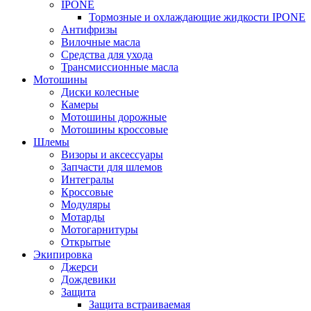
IPONE
Тормозные и охлаждающие жидкости IPONE
Антифризы
Вилочные масла
Средства для ухода
Трансмиссионные масла
Мотошины
Диски колесные
Камеры
Мотошины дорожные
Мотошины кроссовые
Шлемы
Визоры и аксессуары
Запчасти для шлемов
Интегралы
Кроссовые
Модуляры
Мотарды
Мотогарнитуры
Открытые
Экипировка
Джерси
Дождевики
Защита
Защита встраиваемая