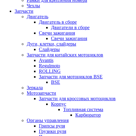
Рамки для крепления номера
Чехлы
Запчасти
Двигатель
Двигатель в сборе
Двигатели в сборе
Свечи зажигания
Свечи зажигания
Дуги, клетки, слайдеры
Слайдеры
Запчасти для китайских мотоциклов
Avantis
Regulmoto
ROLLING
Запчасти для мотоциклов BSE
BSE
Зеркала
Мотозапчасти
Запчасти для кроссовых мотоциклов
Корпус
Топливная система
Карбюратор
Органы управления
Грипсы руля
Грузики руля