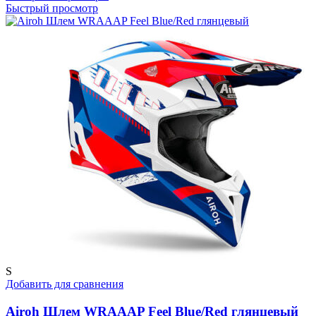
товар
Быстрый просмотр
имеет
несколько
вариаций.
Опции
можно
выбрать
на
странице
товара.
S
Добавить для сравнения
Airoh Шлем WRAAAP Feel Blue/Red глянцевый