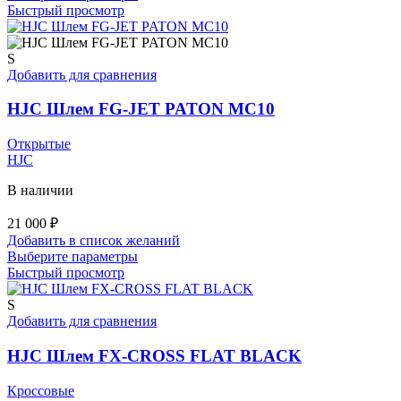
товар
Быстрый просмотр
имеет
несколько
вариаций.
S
Опции
Добавить для сравнения
можно
выбрать
HJC Шлем FG-JET PATON MC10
на
странице
Открытые
товара.
HJC
В наличии
21 000
₽
Добавить в список желаний
Этот
Выберите параметры
товар
Быстрый просмотр
имеет
несколько
S
вариаций.
Добавить для сравнения
Опции
можно
HJC Шлем FX-CROSS FLAT BLACK
выбрать
на
Кроссовые
странице