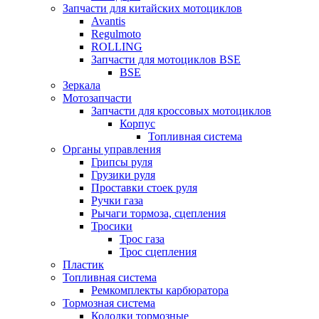
Запчасти для китайских мотоциклов
Avantis
Regulmoto
ROLLING
Запчасти для мотоциклов BSE
BSE
Зеркала
Мотозапчасти
Запчасти для кроссовых мотоциклов
Корпус
Топливная система
Органы управления
Грипсы руля
Грузики руля
Проставки стоек руля
Ручки газа
Рычаги тормоза, сцепления
Тросики
Трос газа
Трос сцепления
Пластик
Топливная система
Ремкомплекты карбюратора
Тормозная система
Колодки тормозные