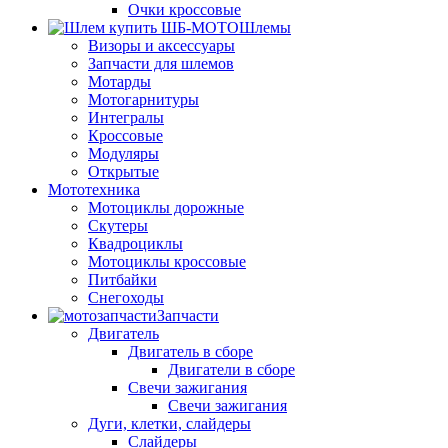
Очки кроссовые
Шлемы
Визоры и аксессуары
Запчасти для шлемов
Мотарды
Мотогарнитуры
Интегралы
Кроссовые
Модуляры
Открытые
Мототехника
Мотоциклы дорожные
Скутеры
Квадроциклы
Мотоциклы кроссовые
Питбайки
Снегоходы
Запчасти
Двигатель
Двигатель в сборе
Двигатели в сборе
Свечи зажигания
Свечи зажигания
Дуги, клетки, слайдеры
Слайдеры