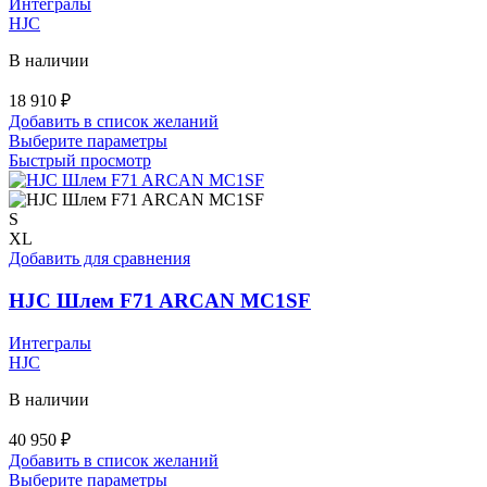
Интегралы
странице
HJC
товара.
В наличии
18 910
₽
Добавить в список желаний
Этот
Выберите параметры
товар
Быстрый просмотр
имеет
несколько
вариаций.
S
Опции
XL
можно
Добавить для сравнения
выбрать
на
HJC Шлем F71 ARCAN MC1SF
странице
товара.
Интегралы
HJC
В наличии
40 950
₽
Добавить в список желаний
Этот
Выберите параметры