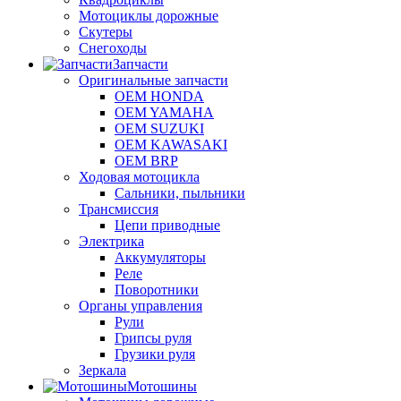
Мотоциклы дорожные
Скутеры
Снегоходы
Запчасти
Оригинальные запчасти
OEM HONDA
OEM YAMAHA
OEM SUZUKI
OEM KAWASAKI
OEM BRP
Ходовая мотоцикла
Сальники, пыльники
Трансмиссия
Цепи приводные
Электрика
Аккумуляторы
Реле
Поворотники
Органы управления
Рули
Грипсы руля
Грузики руля
Зеркала
Мотошины