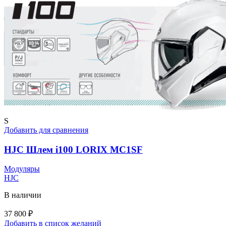
вариаций.
Опции
можно
выбрать
на
странице
товара.
S
Добавить для сравнения
HJC Шлем i100 LORIX MC1SF
Модуляры
HJC
В наличии
37 800
₽
Добавить в список желаний