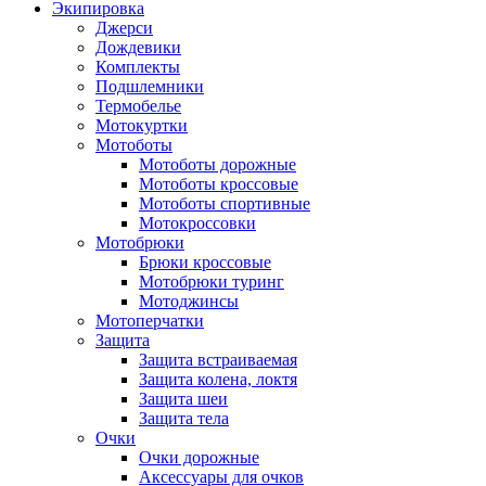
Экипировка
Джерси
Дождевики
Комплекты
Подшлемники
Термобелье
Мотокуртки
Мотоботы
Мотоботы дорожные
Мотоботы кроссовые
Мотоботы спортивные
Мотокроссовки
Мотобрюки
Брюки кроссовые
Мотобрюки туринг
Мотоджинсы
Мотоперчатки
Защита
Защита встраиваемая
Защита колена, локтя
Защита шеи
Защита тела
Очки
Очки дорожные
Аксессуары для очков