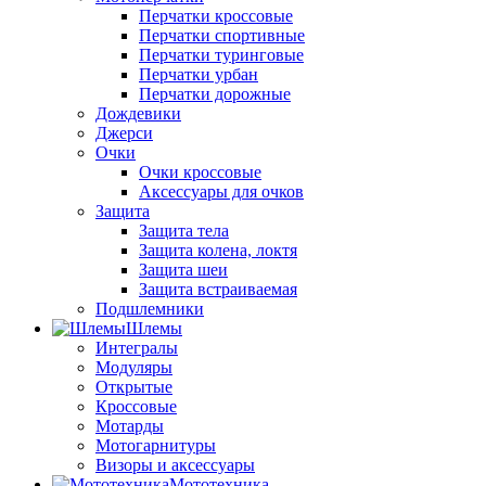
Перчатки кроссовые
Перчатки спортивные
Перчатки туринговые
Перчатки урбан
Перчатки дорожные
Дождевики
Джерси
Очки
Очки кроссовые
Аксессуары для очков
Защита
Защита тела
Защита колена, локтя
Защита шеи
Защита встраиваемая
Подшлемники
Шлемы
Интегралы
Модуляры
Открытые
Кроссовые
Мотарды
Мотогарнитуры
Визоры и аксессуары
Мототехника