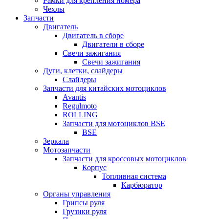
Рамки для крепления номера
Чехлы
Запчасти
Двигатель
Двигатель в сборе
Двигатели в сборе
Свечи зажигания
Свечи зажигания
Дуги, клетки, слайдеры
Слайдеры
Запчасти для китайских мотоциклов
Avantis
Regulmoto
ROLLING
Запчасти для мотоциклов BSE
BSE
Зеркала
Мотозапчасти
Запчасти для кроссовых мотоциклов
Корпус
Топливная система
Карбюратор
Органы управления
Грипсы руля
Грузики руля