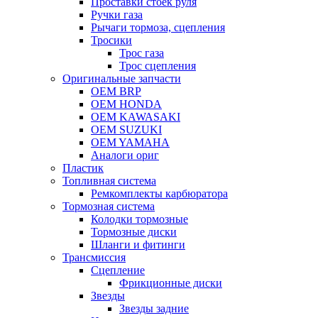
Проставки стоек руля
Ручки газа
Рычаги тормоза, сцепления
Тросики
Трос газа
Трос сцепления
Оригинальные запчасти
OEM BRP
OEM HONDA
OEM KAWASAKI
OEM SUZUKI
OEM YAMAHA
Аналоги ориг
Пластик
Топливная система
Ремкомплекты карбюратора
Тормозная система
Колодки тормозные
Тормозные диски
Шланги и фитинги
Трансмиссия
Cцепление
Фрикционные диски
Звезды
Звезды задние