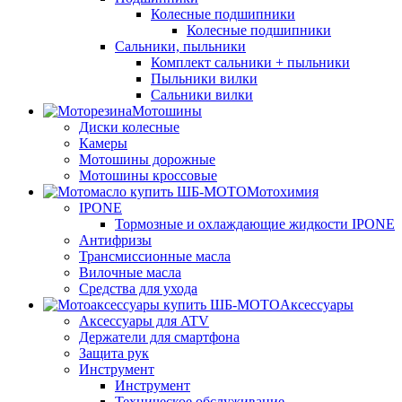
Колесные подшипники
Колесные подшипники
Сальники, пыльники
Комплект сальники + пыльники
Пыльники вилки
Сальники вилки
Мотошины
Диски колесные
Камеры
Мотошины дорожные
Мотошины кроссовые
Мотохимия
IPONE
Тормозные и охлаждающие жидкости IPONE
Антифризы
Трансмиссионные масла
Вилочные масла
Средства для ухода
Аксессуары
Аксессуары для ATV
Держатели для смартфона
Защита рук
Инструмент
Инструмент
Техническое обслуживание