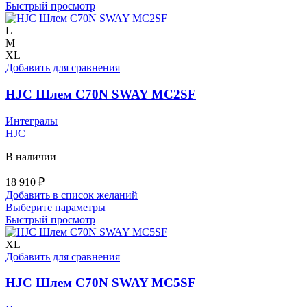
товар
Быстрый просмотр
имеет
несколько
L
вариаций.
M
Опции
XL
можно
Добавить для сравнения
выбрать
на
HJC Шлем C70N SWAY MC2SF
странице
товара.
Интегралы
HJC
В наличии
18 910
₽
Добавить в список желаний
Этот
Выберите параметры
товар
Быстрый просмотр
имеет
несколько
XL
вариаций.
Добавить для сравнения
Опции
можно
HJC Шлем C70N SWAY MC5SF
выбрать
на