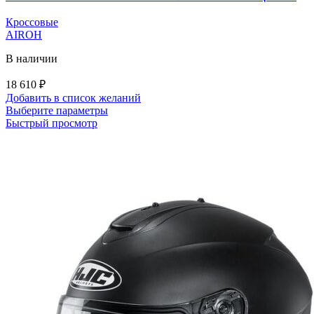
Кроссовые
AIROH
В наличии
18 610
₽
Добавить в список желаний
Этот
Выберите параметры
товар
Быстрый просмотр
имеет
несколько
вариаций.
Опции
можно
выбрать
на
странице
товара.