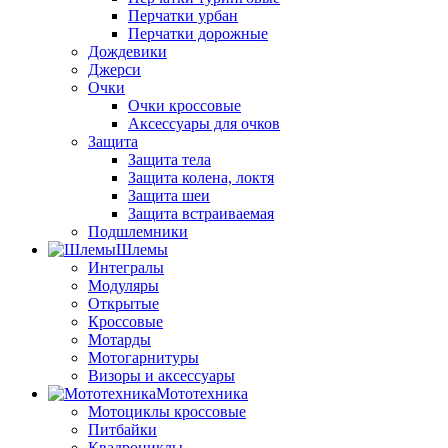
Перчатки урбан
Перчатки дорожные
Дождевики
Джерси
Очки
Очки кроссовые
Аксессуары для очков
Защита
Защита тела
Защита колена, локтя
Защита шеи
Защита встраиваемая
Подшлемники
Шлемы
Интегралы
Модуляры
Открытые
Кроссовые
Мотарды
Мотогарнитуры
Визоры и аксессуары
Мототехника
Мотоциклы кроссовые
Питбайки
Квадроциклы