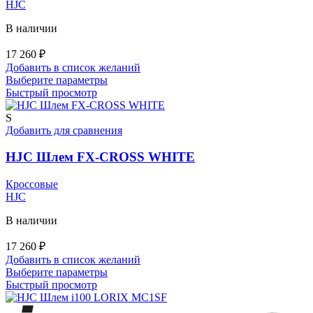
HJC
товара.
В наличии
17 260
₽
Добавить в список желаний
Этот
Выберите параметры
товар
Быстрый просмотр
имеет
несколько
S
вариаций.
Добавить для сравнения
Опции
можно
HJC Шлем FX-CROSS WHITE
выбрать
на
Кроссовые
странице
HJC
товара.
В наличии
17 260
₽
Добавить в список желаний
Этот
Выберите параметры
товар
Быстрый просмотр
имеет
несколько