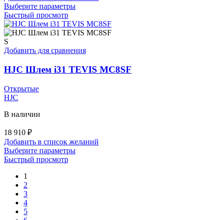
Этот
Выберите параметры
товар
Быстрый просмотр
имеет
несколько
вариаций.
S
Опции
Добавить для сравнения
можно
выбрать
HJC Шлем i31 TEVIS MC8SF
на
странице
Открытые
товара.
HJC
В наличии
18 910
₽
Добавить в список желаний
Этот
Выберите параметры
товар
Быстрый просмотр
имеет
1
несколько
2
вариаций.
3
Опции
4
можно
5
выбрать