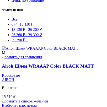
Цена: по убыванию
Фильтр по цене
Все
0
₽
-
13 130
₽
13 130
₽
-
26 260
₽
26 260
₽
-
39 390
₽
39 390
₽
+
M
Добавить для сравнения
Airoh Шлем WRAAAP Color BLACK MATT
Кроссовые
AIROH
В наличии
15 510
₽
Добавить в список желаний
Этот
Выберите параметры