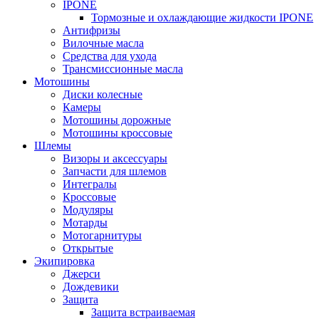
IPONE
Тормозные и охлаждающие жидкости IPONE
Антифризы
Вилочные масла
Средства для ухода
Трансмиссионные масла
Мотошины
Диски колесные
Камеры
Мотошины дорожные
Мотошины кроссовые
Шлемы
Визоры и аксессуары
Запчасти для шлемов
Интегралы
Кроссовые
Модуляры
Мотарды
Мотогарнитуры
Открытые
Экипировка
Джерси
Дождевики
Защита
Защита встраиваемая