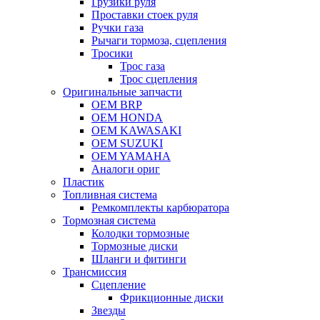
Грузики руля
Проставки стоек руля
Ручки газа
Рычаги тормоза, сцепления
Тросики
Трос газа
Трос сцепления
Оригинальные запчасти
OEM BRP
OEM HONDA
OEM KAWASAKI
OEM SUZUKI
OEM YAMAHA
Аналоги ориг
Пластик
Топливная система
Ремкомплекты карбюратора
Тормозная система
Колодки тормозные
Тормозные диски
Шланги и фитинги
Трансмиссия
Cцепление
Фрикционные диски
Звезды