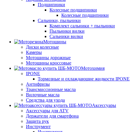
Подшипники
Колесные подшипники
Колесные подшипники
Сальники, пыльники
Комплект сальники + пыльники
Пыльники вилки
Сальники вилки
Мотошины
Диски колесные
Камеры
Мотошины дорожные
Мотошины кроссовые
Мотохимия
IPONE
Тормозные и охлаждающие жидкости IPONE
Антифризы
Трансмиссионные масла
Вилочные масла
Средства для ухода
Аксессуары
Аксессуары для ATV
Держатели для смартфона
Защита рук
Инструмент
Инструмент