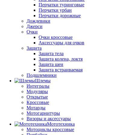
Перчатки туринговые
Перчатки урбан
Перчатки дорожные
Дождевики
Джерси
Очки
Очки кроссовые
Аксессуары для очков
Защита
Защита тела
Защита колена, локтя
Защита шеи
Защита встраиваемая
Подшлемники
Шлемы
Интегралы
Модуляры
Открытые
Кроссовые
Мотарды
Мотогарнитуры
Визоры и аксессуары
Мототехника
Мотоциклы кроссовые
Питбайки