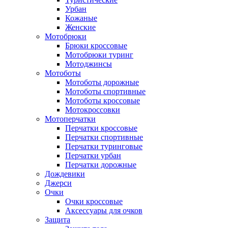
Урбан
Кожаные
Женские
Мотобрюки
Брюки кроссовые
Мотобрюки туринг
Мотоджинсы
Мотоботы
Мотоботы дорожные
Мотоботы спортивные
Мотоботы кроссовые
Мотокроссовки
Мотоперчатки
Перчатки кроссовые
Перчатки спортивные
Перчатки туринговые
Перчатки урбан
Перчатки дорожные
Дождевики
Джерси
Очки
Очки кроссовые
Аксессуары для очков
Защита