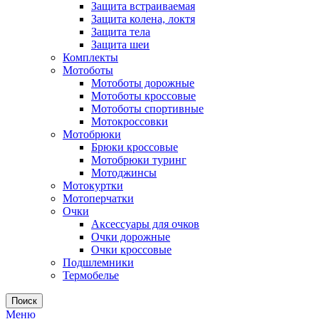
Защита встраиваемая
Защита колена, локтя
Защита тела
Защита шеи
Комплекты
Мотоботы
Мотоботы дорожные
Мотоботы кроссовые
Мотоботы спортивные
Мотокроссовки
Мотобрюки
Брюки кроссовые
Мотобрюки туринг
Мотоджинсы
Мотокуртки
Мотоперчатки
Очки
Аксессуары для очков
Очки дорожные
Очки кроссовые
Подшлемники
Термобелье
Поиск
Меню