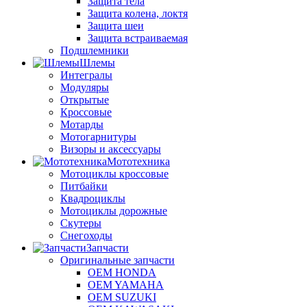
Защита тела
Защита колена, локтя
Защита шеи
Защита встраиваемая
Подшлемники
Шлемы
Интегралы
Модуляры
Открытые
Кроссовые
Мотарды
Мотогарнитуры
Визоры и аксессуары
Мототехника
Мотоциклы кроссовые
Питбайки
Квадроциклы
Мотоциклы дорожные
Скутеры
Снегоходы
Запчасти
Оригинальные запчасти
OEM HONDA
OEM YAMAHA
OEM SUZUKI