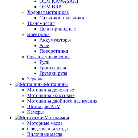
OEM KAWASAKI
OEM BRP
Ходовая мотоцикла
Сальники, пыльники
Трансмиссия
Цепи приводные
Электрика
Аккумуляторы
Реле
Поворотники
Органы управления
Рули
Грипсы руля
Грузики руля
Зеркала
Мотошины
Мотошины дорожные
Мотошины кроссовые
Мотошины двойного назначения
Шины для ATV
Камеры
Мотохимия
Моторные масла
Средства для ухода
Вилочные масла