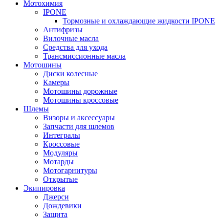
Мотохимия
IPONE
Тормозные и охлаждающие жидкости IPONE
Антифризы
Вилочные масла
Средства для ухода
Трансмиссионные масла
Мотошины
Диски колесные
Камеры
Мотошины дорожные
Мотошины кроссовые
Шлемы
Визоры и аксессуары
Запчасти для шлемов
Интегралы
Кроссовые
Модуляры
Мотарды
Мотогарнитуры
Открытые
Экипировка
Джерси
Дождевики
Защита