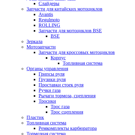
Слайдеры
Запчасти для китайских мотоциклов
Avantis
Regulmoto
ROLLING
Запчасти для мотоциклов BSE
BSE
Зеркала
Мотозапчасти
Запчасти для кроссовых мотоциклов
Корпус
Топливная система
Органы управления
Грипсы руля
Грузики руля
Проставки стоек руля
Ручки газа
Рычаги тормоза, сцепления
Тросики
Трос газа
Трос сцепления
Пластик
Топливная система
Ремкомплекты карбюратора
Тормозная система