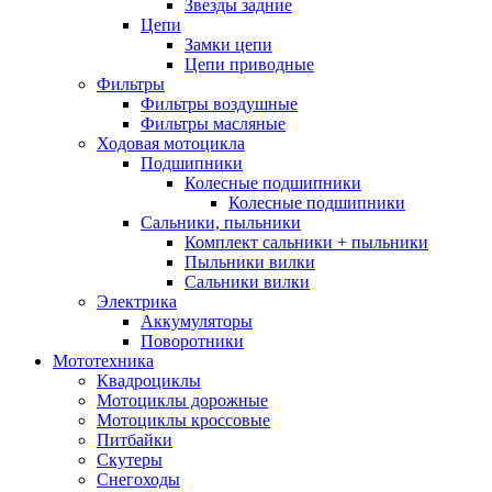
Звезды задние
Цепи
Замки цепи
Цепи приводные
Фильтры
Фильтры воздушные
Фильтры масляные
Ходовая мотоцикла
Подшипники
Колесные подшипники
Колесные подшипники
Сальники, пыльники
Комплект сальники + пыльники
Пыльники вилки
Сальники вилки
Электрика
Аккумуляторы
Поворотники
Мототехника
Квадроциклы
Мотоциклы дорожные
Мотоциклы кроссовые
Питбайки
Скутеры
Снегоходы