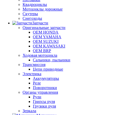
Квадроциклы
Мотоциклы дорожные
Скутеры
Снегоходы
Запчасти
Оригинальные запчасти
OEM HONDA
OEM YAMAHA
OEM SUZUKI
OEM KAWASAKI
OEM BRP
Ходовая мотоцикла
Сальники, пыльники
Трансмиссия
Цепи приводные
Электрика
Аккумуляторы
Реле
Поворотники
Органы управления
Рули
Грипсы руля
Грузики руля
Зеркала