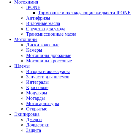
Мотохимия
IPONE
Тормозные и охлаждающие жидкости IPONE
Антифризы
Вилочные масла
Средства для ухода
Трансмиссионные масла
Мотошины
Диски колесные
Камеры
Мотошины дорожные
Мотошины кроссовые
Шлемы
Визоры и аксессуары
Запчасти для шлемов
Интегралы
Кроссовые
Модуляры
Мотарды
Мотогарнитуры
Открытые
Экипировка
Джерси
Дождевики
Защита