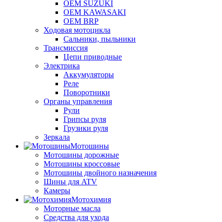
OEM SUZUKI
OEM KAWASAKI
OEM BRP
Ходовая мотоцикла
Сальники, пыльники
Трансмиссия
Цепи приводные
Электрика
Аккумуляторы
Реле
Поворотники
Органы управления
Рули
Грипсы руля
Грузики руля
Зеркала
Мотошины
Мотошины дорожные
Мотошины кроссовые
Мотошины двойного назначения
Шины для ATV
Камеры
Мотохимия
Моторные масла
Средства для ухода