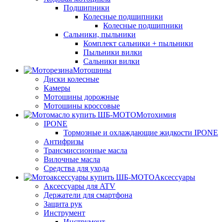
Подшипники
Колесные подшипники
Колесные подшипники
Сальники, пыльники
Комплект сальники + пыльники
Пыльники вилки
Сальники вилки
Мотошины
Диски колесные
Камеры
Мотошины дорожные
Мотошины кроссовые
Мотохимия
IPONE
Тормозные и охлаждающие жидкости IPONE
Антифризы
Трансмиссионные масла
Вилочные масла
Средства для ухода
Аксессуары
Аксессуары для ATV
Держатели для смартфона
Защита рук
Инструмент
Инструмент