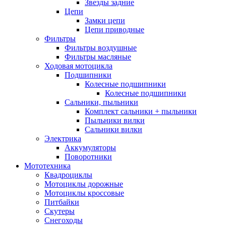
Звезды задние
Цепи
Замки цепи
Цепи приводные
Фильтры
Фильтры воздушные
Фильтры масляные
Ходовая мотоцикла
Подшипники
Колесные подшипники
Колесные подшипники
Сальники, пыльники
Комплект сальники + пыльники
Пыльники вилки
Сальники вилки
Электрика
Аккумуляторы
Поворотники
Мототехника
Квадроциклы
Мотоциклы дорожные
Мотоциклы кроссовые
Питбайки
Скутеры
Снегоходы