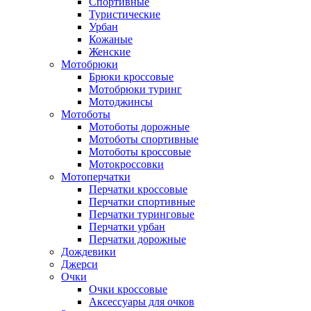
Спортивные
Туристические
Урбан
Кожаные
Женские
Мотобрюки
Брюки кроссовые
Мотобрюки туринг
Мотоджинсы
Мотоботы
Мотоботы дорожные
Мотоботы спортивные
Мотоботы кроссовые
Мотокроссовки
Мотоперчатки
Перчатки кроссовые
Перчатки спортивные
Перчатки туринговые
Перчатки урбан
Перчатки дорожные
Дождевики
Джерси
Очки
Очки кроссовые
Аксессуары для очков