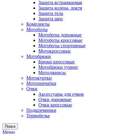
Защита встраиваемая
Защита колена, локтя
Защита тела
Защита шеи
Комплекты
Мотоботы
Мотоботы дорожные
Мотоботы кроссовые
Мотоботы спортивные
Мотокроссовки
Мотобрюки
Брюки кроссовые
Мотобрюки туринг
Мотоджинсы
Мотокуртки
Мотоперчатки
Очки
Аксессуары для очков
Очки дорожные
Очки кроссовые
Подшлемники
Термобелье
Поиск
Меню