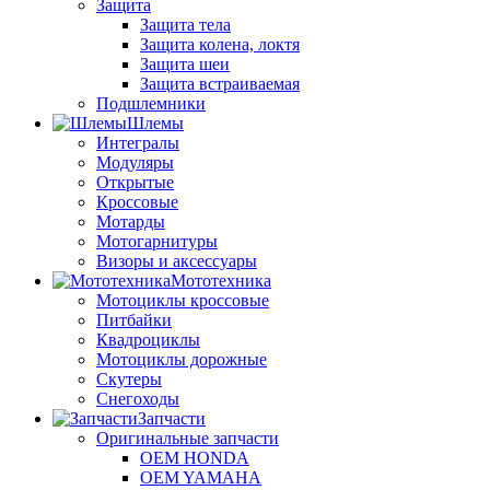
Защита
Защита тела
Защита колена, локтя
Защита шеи
Защита встраиваемая
Подшлемники
Шлемы
Интегралы
Модуляры
Открытые
Кроссовые
Мотарды
Мотогарнитуры
Визоры и аксессуары
Мототехника
Мотоциклы кроссовые
Питбайки
Квадроциклы
Мотоциклы дорожные
Скутеры
Снегоходы
Запчасти
Оригинальные запчасти
OEM HONDA
OEM YAMAHA