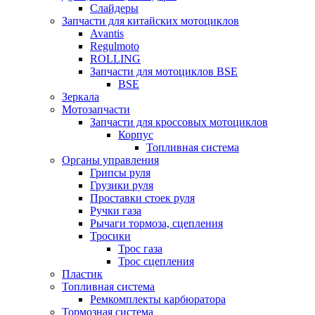
Слайдеры
Запчасти для китайских мотоциклов
Avantis
Regulmoto
ROLLING
Запчасти для мотоциклов BSE
BSE
Зеркала
Мотозапчасти
Запчасти для кроссовых мотоциклов
Корпус
Топливная система
Органы управления
Грипсы руля
Грузики руля
Проставки стоек руля
Ручки газа
Рычаги тормоза, сцепления
Тросики
Трос газа
Трос сцепления
Пластик
Топливная система
Ремкомплекты карбюратора
Тормозная система