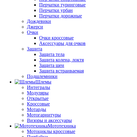
Перчатки туринговые
Перчатки урбан
Перчатки дорожные
Дождевики
Джерси
Очки
Очки кроссовые
Аксессуары для очков
Защита
Защита тела
Защита колена, локтя
Защита шеи
Защита встраиваемая
Подшлемники
Шлемы
Интегралы
Модуляры
Открытые
Кроссовые
Мотарды
Мотогарнитуры
Визоры и аксессуары
Мототехника
Мотоциклы кроссовые
Питбайки