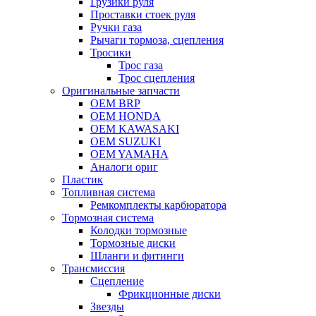
Грузики руля
Проставки стоек руля
Ручки газа
Рычаги тормоза, сцепления
Тросики
Трос газа
Трос сцепления
Оригинальные запчасти
OEM BRP
OEM HONDA
OEM KAWASAKI
OEM SUZUKI
OEM YAMAHA
Аналоги ориг
Пластик
Топливная система
Ремкомплекты карбюратора
Тормозная система
Колодки тормозные
Тормозные диски
Шланги и фитинги
Трансмиссия
Cцепление
Фрикционные диски
Звезды