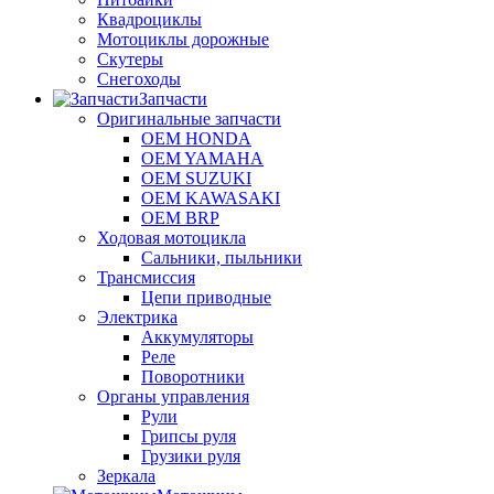
Квадроциклы
Мотоциклы дорожные
Скутеры
Снегоходы
Запчасти
Оригинальные запчасти
OEM HONDA
OEM YAMAHA
OEM SUZUKI
OEM KAWASAKI
OEM BRP
Ходовая мотоцикла
Сальники, пыльники
Трансмиссия
Цепи приводные
Электрика
Аккумуляторы
Реле
Поворотники
Органы управления
Рули
Грипсы руля
Грузики руля
Зеркала