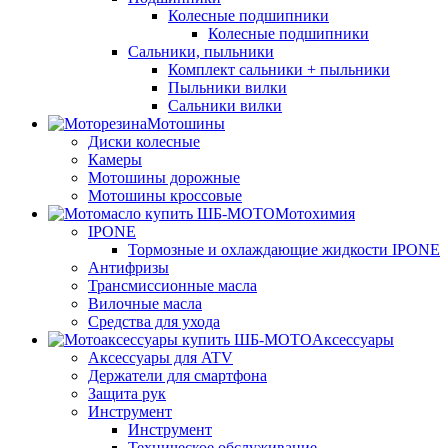
Колесные подшипники
Колесные подшипники
Сальники, пыльники
Комплект сальники + пыльники
Пыльники вилки
Сальники вилки
Мотошины
Диски колесные
Камеры
Мотошины дорожные
Мотошины кроссовые
Мотохимия
IPONE
Тормозные и охлаждающие жидкости IPONE
Антифризы
Трансмиссионные масла
Вилочные масла
Средства для ухода
Аксессуары
Аксессуары для ATV
Держатели для смартфона
Защита рук
Инструмент
Инструмент
Техническое обслуживание