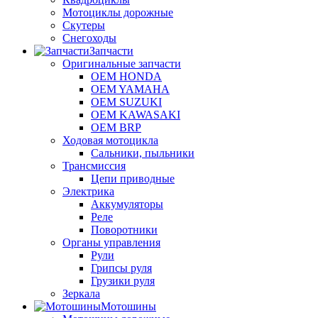
Мотоциклы дорожные
Скутеры
Снегоходы
Запчасти
Оригинальные запчасти
OEM HONDA
OEM YAMAHA
OEM SUZUKI
OEM KAWASAKI
OEM BRP
Ходовая мотоцикла
Сальники, пыльники
Трансмиссия
Цепи приводные
Электрика
Аккумуляторы
Реле
Поворотники
Органы управления
Рули
Грипсы руля
Грузики руля
Зеркала
Мотошины