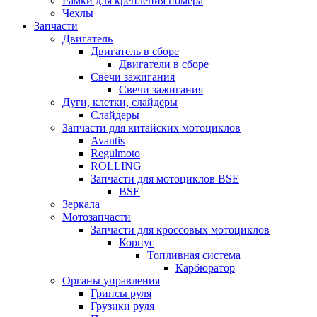
Рамки для крепления номера
Чехлы
Запчасти
Двигатель
Двигатель в сборе
Двигатели в сборе
Свечи зажигания
Свечи зажигания
Дуги, клетки, слайдеры
Слайдеры
Запчасти для китайских мотоциклов
Avantis
Regulmoto
ROLLING
Запчасти для мотоциклов BSE
BSE
Зеркала
Мотозапчасти
Запчасти для кроссовых мотоциклов
Корпус
Топливная система
Карбюратор
Органы управления
Грипсы руля
Грузики руля