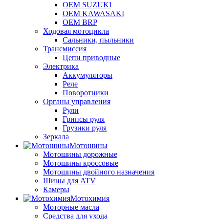
OEM SUZUKI
OEM KAWASAKI
OEM BRP
Ходовая мотоцикла
Сальники, пыльники
Трансмиссия
Цепи приводные
Электрика
Аккумуляторы
Реле
Поворотники
Органы управления
Рули
Грипсы руля
Грузики руля
Зеркала
Мотошины
Мотошины дорожные
Мотошины кроссовые
Мотошины двойного назначения
Шины для ATV
Камеры
Мотохимия
Моторные масла
Средства для ухода