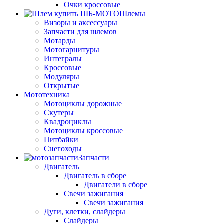
Очки кроссовые
Шлемы
Визоры и аксессуары
Запчасти для шлемов
Мотарды
Мотогарнитуры
Интегралы
Кроссовые
Модуляры
Открытые
Мототехника
Мотоциклы дорожные
Скутеры
Квадроциклы
Мотоциклы кроссовые
Питбайки
Снегоходы
Запчасти
Двигатель
Двигатель в сборе
Двигатели в сборе
Свечи зажигания
Свечи зажигания
Дуги, клетки, слайдеры
Слайдеры