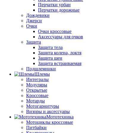
Перчатки урбан
Перчатки дорожные
Дождевики
Джерси
Очки
Очки кроссовые
Аксессуары для очков
Защита
Защита тела
Защита колена, локтя
Защита шеи
Защита встраиваемая
Подшлемники
Шлемы
Интегралы
Модуляры
Открытые
Кроссовые
Мотарды
Мотогарнитуры
Визоры и аксессуары
Мототехника
Мотоциклы кроссовые
Питбайки
Квадроциклы