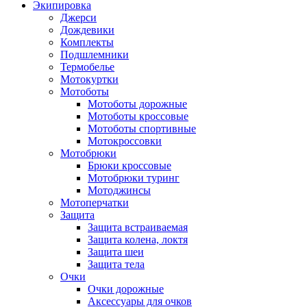
Экипировка
Джерси
Дождевики
Комплекты
Подшлемники
Термобелье
Мотокуртки
Мотоботы
Мотоботы дорожные
Мотоботы кроссовые
Мотоботы спортивные
Мотокроссовки
Мотобрюки
Брюки кроссовые
Мотобрюки туринг
Мотоджинсы
Мотоперчатки
Защита
Защита встраиваемая
Защита колена, локтя
Защита шеи
Защита тела
Очки
Очки дорожные
Аксессуары для очков