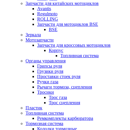
Запчасти для китайских мотоциклов
Avantis
Regulmoto
ROLLING
Запчасти для мотоциклов BSE
BSE
Зеркала
Мотозапчасти
Запчасти для кроссовых мотоциклов
Корпус
Топливная система
Органы управления
Грипсы руля
Грузики руля
Проставки стоек руля
Ручки газа
Рычаги тормоза, сцепления
Тросики
Трос газа
Трос сцепления
Пластик
Топливная система
Ремкомплекты карбюратора
Тормозная система
Колодки тормозные