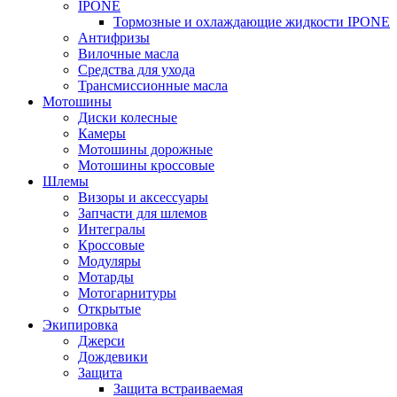
IPONE
Тормозные и охлаждающие жидкости IPONE
Антифризы
Вилочные масла
Средства для ухода
Трансмиссионные масла
Мотошины
Диски колесные
Камеры
Мотошины дорожные
Мотошины кроссовые
Шлемы
Визоры и аксессуары
Запчасти для шлемов
Интегралы
Кроссовые
Модуляры
Мотарды
Мотогарнитуры
Открытые
Экипировка
Джерси
Дождевики
Защита
Защита встраиваемая