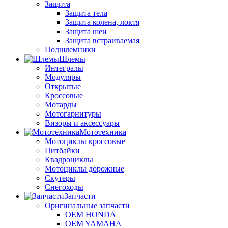
Защита
Защита тела
Защита колена, локтя
Защита шеи
Защита встраиваемая
Подшлемники
Шлемы
Интегралы
Модуляры
Открытые
Кроссовые
Мотарды
Мотогарнитуры
Визоры и аксессуары
Мототехника
Мотоциклы кроссовые
Питбайки
Квадроциклы
Мотоциклы дорожные
Скутеры
Снегоходы
Запчасти
Оригинальные запчасти
OEM HONDA
OEM YAMAHA