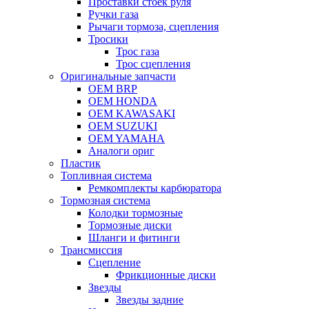
Проставки стоек руля
Ручки газа
Рычаги тормоза, сцепления
Тросики
Трос газа
Трос сцепления
Оригинальные запчасти
OEM BRP
OEM HONDA
OEM KAWASAKI
OEM SUZUKI
OEM YAMAHA
Аналоги ориг
Пластик
Топливная система
Ремкомплекты карбюратора
Тормозная система
Колодки тормозные
Тормозные диски
Шланги и фитинги
Трансмиссия
Cцепление
Фрикционные диски
Звезды
Звезды задние