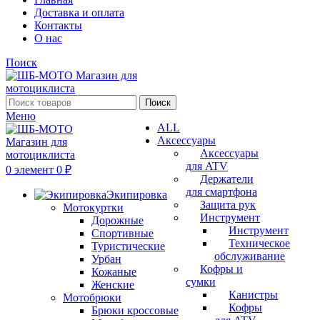
Доставка и оплата
Контакты
О нас
Поиск
Поиск
Меню
ALL
Аксессуары
Аксессуары
для ATV
0
элемент
0
₽
Держатели
для смартфона
Экипировка
Защита рук
Мотокуртки
Инструмент
Дорожные
Инструмент
Спортивные
Техническое
Туристические
обслуживание
Урбан
Кофры и
Кожаные
сумки
Женские
Канистры
Мотобрюки
Кофры
Брюки кроссовые