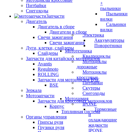
Мотоциклы кроссовые
+
Питбайки
пыльники
Снегоходы
Пыльники
Запчасти
вилки
Двигатель
Сальники
Двигатель в сборе
вилки
Двигатели в сборе
Электрика
Свечи зажигания
Аккумуляторы
Свечи зажигания
Поворотники
Дуги, клетки, слайдеры
Мототехника
Слайдеры
Квадроциклы
Запчасти для китайских мотоциклов
Мотоциклы
Avantis
дорожные
Regulmoto
Мотоциклы
ROLLING
кроссовые
Запчасти для мотоциклов BSE
Питбайки
BSE
Скутеры
Зеркала
Снегоходы
Мотозапчасти
Мотохимия
Запчасти для кроссовых мотоциклов
IPONE
Корпус
Тормозные
Топливная система
и
Органы управления
охлаждающие
Грипсы руля
жидкости
Грузики руля
IPONE