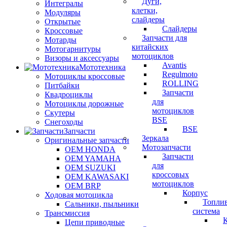
Дуги,
Интегралы
клетки,
Модуляры
слайдеры
Открытые
Слайдеры
Кроссовые
Запчасти для
Мотарды
китайских
Мотогарнитуры
мотоциклов
Визоры и аксессуары
Avantis
Мототехника
Regulmoto
Мотоциклы кроссовые
ROLLING
Питбайки
Запчасти
Квадроциклы
для
Мотоциклы дорожные
мотоциклов
Скутеры
BSE
Снегоходы
BSE
Запчасти
Зеркала
Оригинальные запчасти
Мотозапчасти
OEM HONDA
Запчасти
OEM YAMAHA
для
OEM SUZUKI
кроссовых
OEM KAWASAKI
мотоциклов
OEM BRP
Корпус
Ходовая мотоцикла
Топли
Сальники, пыльники
система
Трансмиссия
Цепи приводные