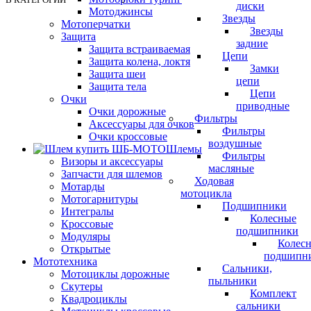
диски
Мотоджинсы
Звезды
Мотоперчатки
Звезды
Защита
задние
Защита встраиваемая
Цепи
Защита колена, локтя
Замки
Защита шеи
цепи
Защита тела
Цепи
Очки
приводные
Очки дорожные
Фильтры
Аксессуары для очков
Фильтры
Очки кроссовые
воздушные
Шлемы
Фильтры
Визоры и аксессуары
масляные
Запчасти для шлемов
Ходовая
Мотарды
мотоцикла
Мотогарнитуры
Подшипники
Интегралы
Колесные
Кроссовые
подшипники
Модуляры
Колес
Открытые
подшипн
Мототехника
Сальники,
Мотоциклы дорожные
пыльники
Скутеры
Комплект
Квадроциклы
сальники