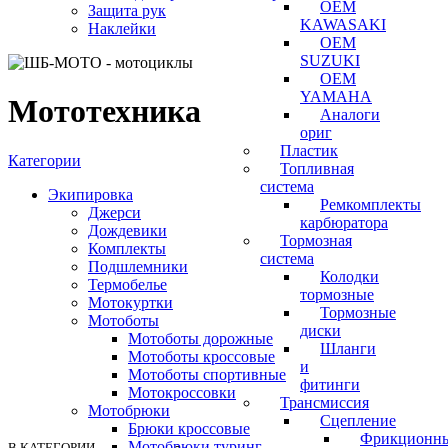
OEM
Защита рук
KAWASAKI
Наклейки
OEM
SUZUKI
OEM
YAMAHA
Мототехника
Аналоги
ориг
Пластик
Категории
Топливная
система
Экипировка
Ремкомплекты
Джерси
карбюратора
Дождевики
Тормозная
Комплекты
система
Подшлемники
Колодки
Термобелье
тормозные
Мотокуртки
Тормозные
Мотоботы
диски
Мотоботы дорожные
Шланги
Мотоботы кроссовые
и
Мотоботы спортивные
фитинги
Мотокроссовки
Трансмиссия
Мотобрюки
Cцепление
Брюки кроссовые
Фрикционн
Мотобрюки туринг
В КАТЕГОРИИ