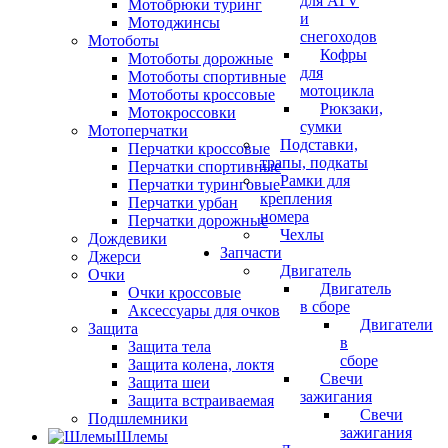
для ATV
Мотобрюки туринг
и
Мотоджинсы
снегоходов
Мотоботы
Кофры
Мотоботы дорожные
для
Мотоботы спортивные
мотоцикла
Мотоботы кроссовые
Рюкзаки,
Мотокроссовки
сумки
Мотоперчатки
Подставки,
Перчатки кроссовые
трапы, подкаты
Перчатки спортивные
Рамки для
Перчатки туринговые
крепления
Перчатки урбан
номера
Перчатки дорожные
Чехлы
Дождевики
Запчасти
Джерси
Двигатель
Очки
Двигатель
Очки кроссовые
в сборе
Аксессуары для очков
Двигатели
Защита
в
Защита тела
сборе
Защита колена, локтя
Свечи
Защита шеи
зажигания
Защита встраиваемая
Свечи
Подшлемники
зажигания
Шлемы