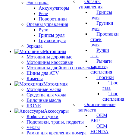
Органы
Электрика
управления
Аккумуляторы
Грипсы
Реле
руля
Поворотники
Грузики
Органы управления
руля
Рули
Проставки
Грипсы руля
стоек
Грузики руля
руля
Зеркала
Ручки
Мотошины
газа
Мотошины дорожные
Рычаги
Мотошины кроссовые
тормоза,
Мотошины двойного назначения
сцепления
Шины для ATV
Тросики
Камеры
Трос
Мотохимия
газа
Моторные масла
Трос
Средства для ухода
сцепления
Вилочные масла
Оригинальные
IPONE
запчасти
Аксессуары
OEM
Кофры и сумки
BRP
Подставки, трапы, подкаты
OEM
Чехлы
HONDA
Рамки для крепления номера