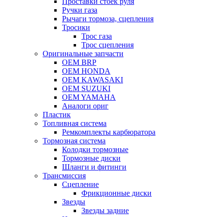
Проставки стоек руля
Ручки газа
Рычаги тормоза, сцепления
Тросики
Трос газа
Трос сцепления
Оригинальные запчасти
OEM BRP
OEM HONDA
OEM KAWASAKI
OEM SUZUKI
OEM YAMAHA
Аналоги ориг
Пластик
Топливная система
Ремкомплекты карбюратора
Тормозная система
Колодки тормозные
Тормозные диски
Шланги и фитинги
Трансмиссия
Cцепление
Фрикционные диски
Звезды
Звезды задние