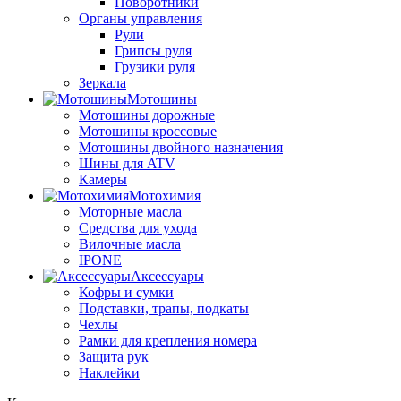
Поворотники
Органы управления
Рули
Грипсы руля
Грузики руля
Зеркала
Мотошины
Мотошины дорожные
Мотошины кроссовые
Мотошины двойного назначения
Шины для ATV
Камеры
Мотохимия
Моторные масла
Средства для ухода
Вилочные масла
IPONE
Аксессуары
Кофры и сумки
Подставки, трапы, подкаты
Чехлы
Рамки для крепления номера
Защита рук
Наклейки