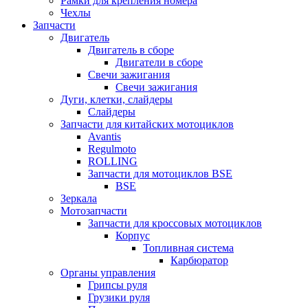
Рамки для крепления номера
Чехлы
Запчасти
Двигатель
Двигатель в сборе
Двигатели в сборе
Свечи зажигания
Свечи зажигания
Дуги, клетки, слайдеры
Слайдеры
Запчасти для китайских мотоциклов
Avantis
Regulmoto
ROLLING
Запчасти для мотоциклов BSE
BSE
Зеркала
Мотозапчасти
Запчасти для кроссовых мотоциклов
Корпус
Топливная система
Карбюратор
Органы управления
Грипсы руля
Грузики руля