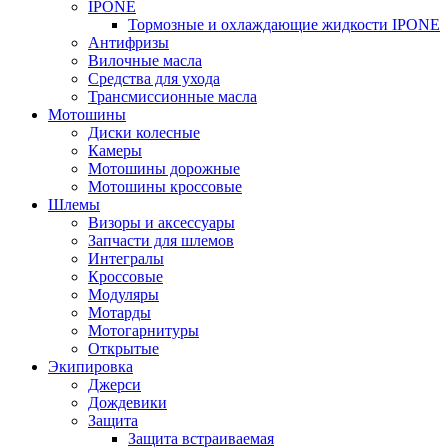
IPONE
Тормозные и охлаждающие жидкости IPONE
Антифризы
Вилочные масла
Средства для ухода
Трансмиссионные масла
Мотошины
Диски колесные
Камеры
Мотошины дорожные
Мотошины кроссовые
Шлемы
Визоры и аксессуары
Запчасти для шлемов
Интегралы
Кроссовые
Модуляры
Мотарды
Мотогарнитуры
Открытые
Экипировка
Джерси
Дождевики
Защита
Защита встраиваемая