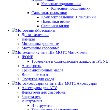
Колесные подшипники
Колесные подшипники
Сальники, пыльники
Комплект сальники + пыльники
Пыльники вилки
Сальники вилки
Мотошины
Диски колесные
Камеры
Мотошины дорожные
Мотошины кроссовые
Мотохимия
IPONE
Тормозные и охлаждающие жидкости IPONE
Антифризы
Трансмиссионные масла
Вилочные масла
Средства для ухода
Аксессуары
Аксессуары для ATV
Держатели для смартфона
Защита рук
Инструмент
Инструмент
Техническое обслуживание