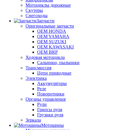
Мотоциклы дорожные
Скутеры
Снегоходы
Запчасти
Оригинальные запчасти
OEM HONDA
OEM YAMAHA
OEM SUZUKI
OEM KAWASAKI
OEM BRP
Ходовая мотоцикла
Сальники, пыльники
Трансмиссия
Цепи приводные
Электрика
Аккумуляторы
Реле
Поворотники
Органы управления
Рули
Грипсы руля
Грузики руля
Зеркала
Мотошины