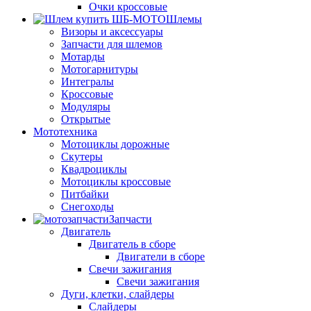
Очки кроссовые
Шлемы
Визоры и аксессуары
Запчасти для шлемов
Мотарды
Мотогарнитуры
Интегралы
Кроссовые
Модуляры
Открытые
Мототехника
Мотоциклы дорожные
Скутеры
Квадроциклы
Мотоциклы кроссовые
Питбайки
Снегоходы
Запчасти
Двигатель
Двигатель в сборе
Двигатели в сборе
Свечи зажигания
Свечи зажигания
Дуги, клетки, слайдеры
Слайдеры