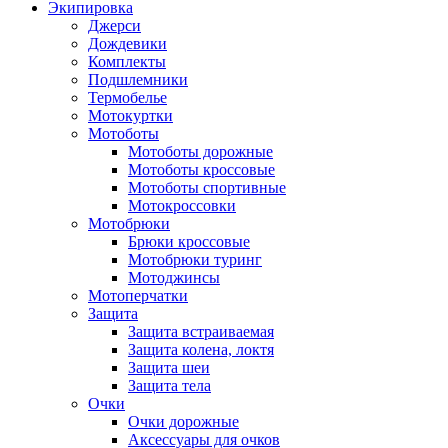
Экипировка
Джерси
Дождевики
Комплекты
Подшлемники
Термобелье
Мотокуртки
Мотоботы
Мотоботы дорожные
Мотоботы кроссовые
Мотоботы спортивные
Мотокроссовки
Мотобрюки
Брюки кроссовые
Мотобрюки туринг
Мотоджинсы
Мотоперчатки
Защита
Защита встраиваемая
Защита колена, локтя
Защита шеи
Защита тела
Очки
Очки дорожные
Аксессуары для очков