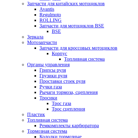
Запчасти для китайских мотоциклов
Avantis
Regulmoto
ROLLING
Запчасти для мотоциклов BSE
BSE
Зеркала
Мотозапчасти
Запчасти для кроссовых мотоциклов
Корпус
Топливная система
Органы управления
Грипсы руля
Грузики руля
Проставки стоек руля
Ручки газа
Рычаги тормоза, сцепления
Тросики
Трос газа
Трос сцепления
Пластик
Топливная система
Ремкомплекты карбюратора
Тормозная система
Колодки тормозные