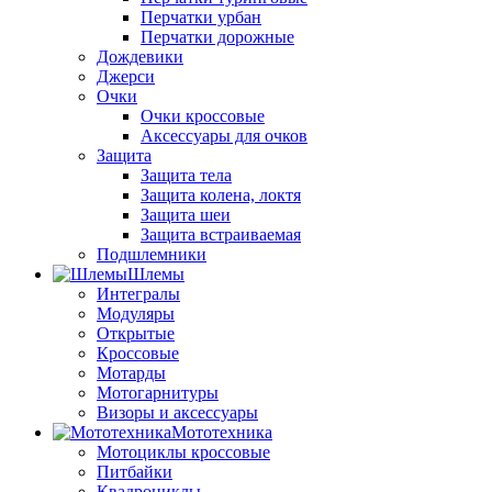
Перчатки урбан
Перчатки дорожные
Дождевики
Джерси
Очки
Очки кроссовые
Аксессуары для очков
Защита
Защита тела
Защита колена, локтя
Защита шеи
Защита встраиваемая
Подшлемники
Шлемы
Интегралы
Модуляры
Открытые
Кроссовые
Мотарды
Мотогарнитуры
Визоры и аксессуары
Мототехника
Мотоциклы кроссовые
Питбайки
Квадроциклы