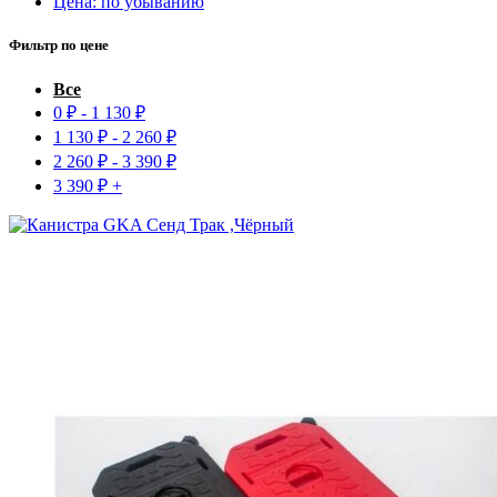
Цена: по убыванию
Фильтр по цене
Все
0
₽
-
1 130
₽
1 130
₽
-
2 260
₽
2 260
₽
-
3 390
₽
3 390
₽
+