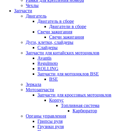
Рамки для крепления номера
Чехлы
Запчасти
Двигатель
Двигатель в сборе
Двигатели в сборе
Свечи зажигания
Свечи зажигания
Дуги, клетки, слайдеры
Слайдеры
Запчасти для китайских мотоциклов
Avantis
Regulmoto
ROLLING
Запчасти для мотоциклов BSE
BSE
Зеркала
Мотозапчасти
Запчасти для кроссовых мотоциклов
Корпус
Топливная система
Карбюратор
Органы управления
Грипсы руля
Грузики руля