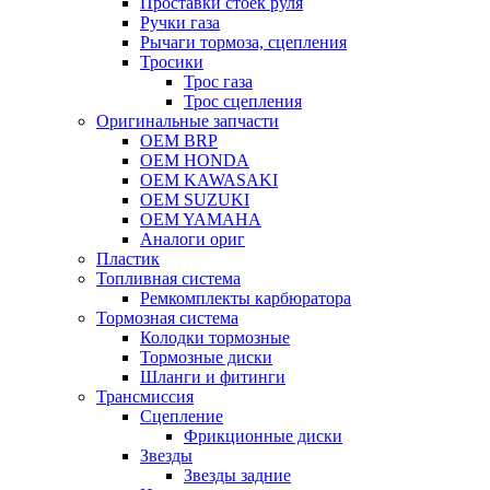
Проставки стоек руля
Ручки газа
Рычаги тормоза, сцепления
Тросики
Трос газа
Трос сцепления
Оригинальные запчасти
OEM BRP
OEM HONDA
OEM KAWASAKI
OEM SUZUKI
OEM YAMAHA
Аналоги ориг
Пластик
Топливная система
Ремкомплекты карбюратора
Тормозная система
Колодки тормозные
Тормозные диски
Шланги и фитинги
Трансмиссия
Cцепление
Фрикционные диски
Звезды
Звезды задние