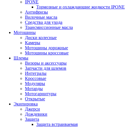
IPONE
Тормозные и охлаждающие жидкости IPONE
Антифризы
Вилочные масла
Средства для ухода
Трансмиссионные масла
Мотошины
Диски колесные
Камеры
Мотошины дорожные
Мотошины кроссовые
Шлемы
Визоры и аксессуары
Запчасти для шлемов
Интегралы
Кроссовые
Модуляры
Мотарды
Мотогарнитуры
Открытые
Экипировка
Джерси
Дождевики
Защита
Защита встраиваемая