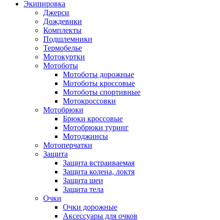
Экипировка
Джерси
Дождевики
Комплекты
Подшлемники
Термобелье
Мотокуртки
Мотоботы
Мотоботы дорожные
Мотоботы кроссовые
Мотоботы спортивные
Мотокроссовки
Мотобрюки
Брюки кроссовые
Мотобрюки туринг
Мотоджинсы
Мотоперчатки
Защита
Защита встраиваемая
Защита колена, локтя
Защита шеи
Защита тела
Очки
Очки дорожные
Аксессуары для очков