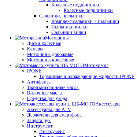
Колесные подшипники
Колесные подшипники
Сальники, пыльники
Комплект сальники + пыльники
Пыльники вилки
Сальники вилки
Мотошины
Диски колесные
Камеры
Мотошины дорожные
Мотошины кроссовые
Мотохимия
IPONE
Тормозные и охлаждающие жидкости IPONE
Антифризы
Трансмиссионные масла
Вилочные масла
Средства для ухода
Аксессуары
Аксессуары для ATV
Держатели для смартфона
Защита рук
Инструмент
Инструмент
Техническое обслуживание