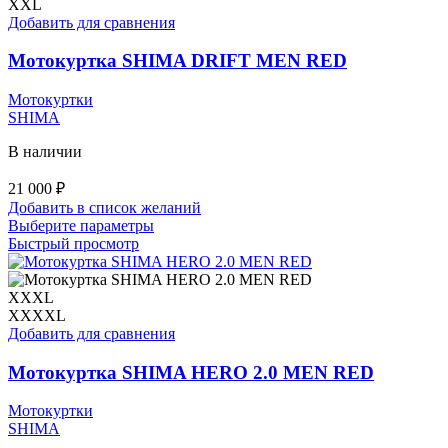
можно
XXL
выбрать
Добавить для сравнения
на
странице
Мотокуртка SHIMA DRIFT MEN RED
товара.
Мотокуртки
SHIMA
В наличии
21 000
₽
Добавить в список желаний
Этот
Выберите параметры
товар
Быстрый просмотр
имеет
несколько
вариаций.
XXXL
Опции
XXXXL
можно
Добавить для сравнения
выбрать
на
Мотокуртка SHIMA HERO 2.0 MEN RED
странице
товара.
Мотокуртки
SHIMA