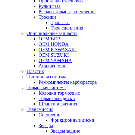
Проставки стоек руля
Ручки газа
Рычаги тормоза, сцепления
Тросики
Трос газа
Трос сцепления
Оригинальные запчасти
OEM BRP
OEM HONDA
OEM KAWASAKI
OEM SUZUKI
OEM YAMAHA
Аналоги ориг
Пластик
Топливная система
Ремкомплекты карбюратора
Тормозная система
Колодки тормозные
Тормозные диски
Шланги и фитинги
Трансмиссия
Cцепление
Фрикционные диски
Звезды
Звезды задние