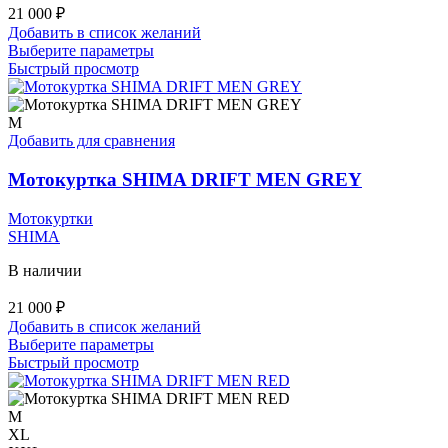
21 000
₽
Добавить в список желаний
Этот
Выберите параметры
товар
Быстрый просмотр
имеет
несколько
вариаций.
M
Опции
Добавить для сравнения
можно
выбрать
Мотокуртка SHIMA DRIFT MEN GREY
на
странице
Мотокуртки
товара.
SHIMA
В наличии
21 000
₽
Добавить в список желаний
Этот
Выберите параметры
товар
Быстрый просмотр
имеет
несколько
вариаций.
M
Опции
XL