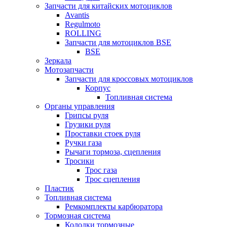
Запчасти для китайских мотоциклов
Avantis
Regulmoto
ROLLING
Запчасти для мотоциклов BSE
BSE
Зеркала
Мотозапчасти
Запчасти для кроссовых мотоциклов
Корпус
Топливная система
Органы управления
Грипсы руля
Грузики руля
Проставки стоек руля
Ручки газа
Рычаги тормоза, сцепления
Тросики
Трос газа
Трос сцепления
Пластик
Топливная система
Ремкомплекты карбюратора
Тормозная система
Колодки тормозные