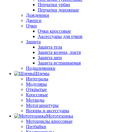
Перчатки урбан
Перчатки дорожные
Дождевики
Джерси
Очки
Очки кроссовые
Аксессуары для очков
Защита
Защита тела
Защита колена, локтя
Защита шеи
Защита встраиваемая
Подшлемники
Шлемы
Интегралы
Модуляры
Открытые
Кроссовые
Мотарды
Мотогарнитуры
Визоры и аксессуары
Мототехника
Мотоциклы кроссовые
Питбайки
Квадроциклы