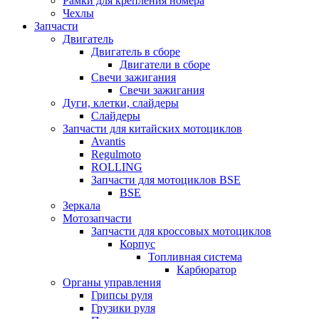
Рамки для крепления номера
Чехлы
Запчасти
Двигатель
Двигатель в сборе
Двигатели в сборе
Свечи зажигания
Свечи зажигания
Дуги, клетки, слайдеры
Слайдеры
Запчасти для китайских мотоциклов
Avantis
Regulmoto
ROLLING
Запчасти для мотоциклов BSE
BSE
Зеркала
Мотозапчасти
Запчасти для кроссовых мотоциклов
Корпус
Топливная система
Карбюратор
Органы управления
Грипсы руля
Грузики руля