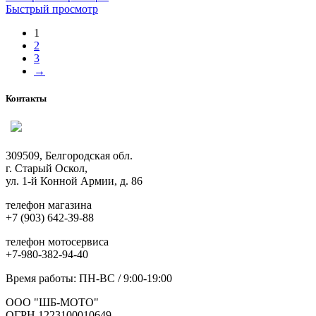
товар
Быстрый просмотр
имеет
1
несколько
2
вариаций.
3
Опции
→
можно
выбрать
на
Контакты
странице
товара.
309509, Белгородская обл.
г. Старый Оскол,
ул. 1-й Конной Армии, д. 86
телефон магазина
+7 (903) 642-39-88
телефон мотосервиса
+7-980-382-94-40
Время работы: ПН-ВС / 9:00-19:00
ООО "ШБ-МОТО"
ОГРН 1223100010649