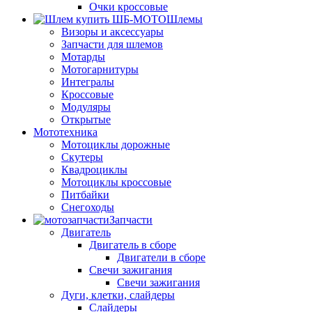
Очки кроссовые
Шлемы
Визоры и аксессуары
Запчасти для шлемов
Мотарды
Мотогарнитуры
Интегралы
Кроссовые
Модуляры
Открытые
Мототехника
Мотоциклы дорожные
Скутеры
Квадроциклы
Мотоциклы кроссовые
Питбайки
Снегоходы
Запчасти
Двигатель
Двигатель в сборе
Двигатели в сборе
Свечи зажигания
Свечи зажигания
Дуги, клетки, слайдеры
Слайдеры