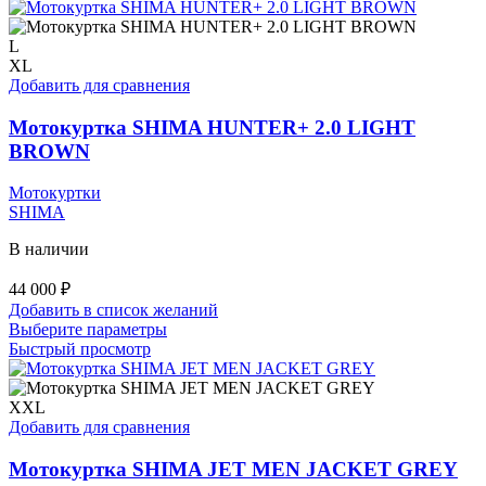
имеет
несколько
вариаций.
L
Опции
XL
можно
Добавить для сравнения
выбрать
на
Мотокуртка SHIMA HUNTER+ 2.0 LIGHT
странице
BROWN
товара.
Мотокуртки
SHIMA
В наличии
44 000
₽
Добавить в список желаний
Этот
Выберите параметры
товар
Быстрый просмотр
имеет
несколько
вариаций.
XXL
Опции
Добавить для сравнения
можно
выбрать
Мотокуртка SHIMA JET MEN JACKET GREY
на