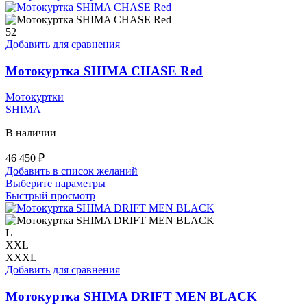
имеет
несколько
вариаций.
52
Опции
Добавить для сравнения
можно
выбрать
Мотокуртка SHIMA CHASE Red
на
странице
Мотокуртки
товара.
SHIMA
В наличии
46 450
₽
Добавить в список желаний
Этот
Выберите параметры
товар
Быстрый просмотр
имеет
несколько
вариаций.
L
Опции
XXL
можно
XXXL
выбрать
Добавить для сравнения
на
странице
Мотокуртка SHIMA DRIFT MEN BLACK
товара.