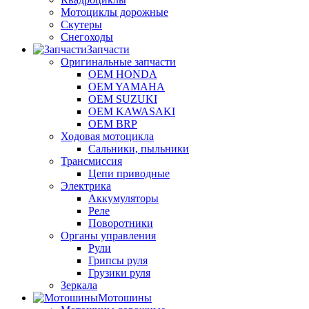
Мотоциклы дорожные
Скутеры
Снегоходы
Запчасти
Оригинальные запчасти
OEM HONDA
OEM YAMAHA
OEM SUZUKI
OEM KAWASAKI
OEM BRP
Ходовая мотоцикла
Сальники, пыльники
Трансмиссия
Цепи приводные
Электрика
Аккумуляторы
Реле
Поворотники
Органы управления
Рули
Грипсы руля
Грузики руля
Зеркала
Мотошины