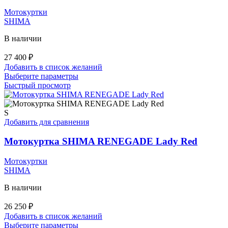
странице
Мотокуртки
товара.
SHIMA
В наличии
27 400
₽
Добавить в список желаний
Этот
Выберите параметры
товар
Быстрый просмотр
имеет
несколько
вариаций.
S
Опции
Добавить для сравнения
можно
выбрать
Мотокуртка SHIMA RENEGADE Lady Red
на
странице
Мотокуртки
товара.
SHIMA
В наличии
26 250
₽
Добавить в список желаний
Этот
Выберите параметры