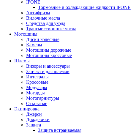
IPONE
Тормозные и охлаждающие жидкости IPONE
Антифризы
Вилочные масла
Средства для ухода
Трансмиссионные масла
Мотошины
Диски колесные
Камеры
Мотошины дорожные
Мотошины кроссовые
Шлемы
Визоры и аксессуары
Запчасти для шлемов
Интегралы
Кроссовые
Модуляры
Мотарды
Мотогарнитуры
Открытые
Экипировка
Джерси
Дождевики
Защита
Защита встраиваемая