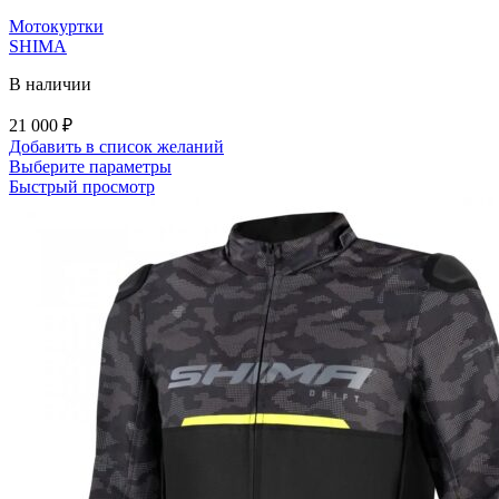
Мотокуртки
SHIMA
В наличии
21 000
₽
Добавить в список желаний
Этот
Выберите параметры
товар
Быстрый просмотр
имеет
несколько
вариаций.
Опции
можно
выбрать
на
странице
товара.