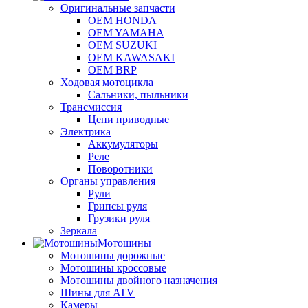
Оригинальные запчасти
OEM HONDA
OEM YAMAHA
OEM SUZUKI
OEM KAWASAKI
OEM BRP
Ходовая мотоцикла
Сальники, пыльники
Трансмиссия
Цепи приводные
Электрика
Аккумуляторы
Реле
Поворотники
Органы управления
Рули
Грипсы руля
Грузики руля
Зеркала
Мотошины
Мотошины дорожные
Мотошины кроссовые
Мотошины двойного назначения
Шины для ATV
Камеры