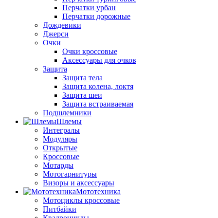
Перчатки урбан
Перчатки дорожные
Дождевики
Джерси
Очки
Очки кроссовые
Аксессуары для очков
Защита
Защита тела
Защита колена, локтя
Защита шеи
Защита встраиваемая
Подшлемники
Шлемы
Интегралы
Модуляры
Открытые
Кроссовые
Мотарды
Мотогарнитуры
Визоры и аксессуары
Мототехника
Мотоциклы кроссовые
Питбайки
Квадроциклы