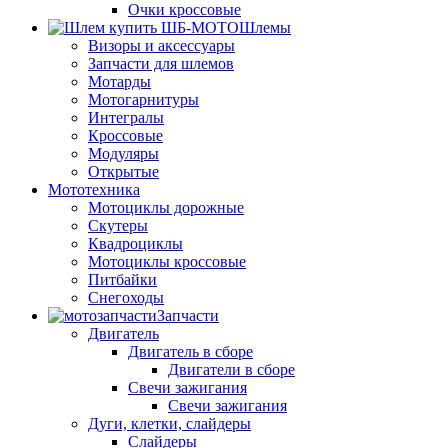
Очки кроссовые
Шлемы
Визоры и аксессуары
Запчасти для шлемов
Мотарды
Мотогарнитуры
Интегралы
Кроссовые
Модуляры
Открытые
Мототехника
Мотоциклы дорожные
Скутеры
Квадроциклы
Мотоциклы кроссовые
Питбайки
Снегоходы
Запчасти
Двигатель
Двигатель в сборе
Двигатели в сборе
Свечи зажигания
Свечи зажигания
Дуги, клетки, слайдеры
Слайдеры