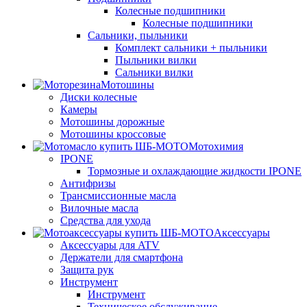
Колесные подшипники
Колесные подшипники
Сальники, пыльники
Комплект сальники + пыльники
Пыльники вилки
Сальники вилки
Мотошины
Диски колесные
Камеры
Мотошины дорожные
Мотошины кроссовые
Мотохимия
IPONE
Тормозные и охлаждающие жидкости IPONE
Антифризы
Трансмиссионные масла
Вилочные масла
Средства для ухода
Аксессуары
Аксессуары для ATV
Держатели для смартфона
Защита рук
Инструмент
Инструмент
Техническое обслуживание