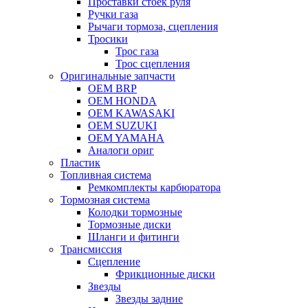
Проставки стоек руля
Ручки газа
Рычаги тормоза, сцепления
Тросики
Трос газа
Трос сцепления
Оригинальные запчасти
OEM BRP
OEM HONDA
OEM KAWASAKI
OEM SUZUKI
OEM YAMAHA
Аналоги ориг
Пластик
Топливная система
Ремкомплекты карбюратора
Тормозная система
Колодки тормозные
Тормозные диски
Шланги и фитинги
Трансмиссия
Cцепление
Фрикционные диски
Звезды
Звезды задние