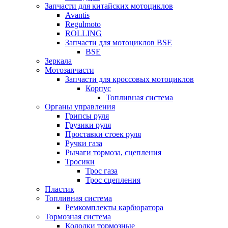
Запчасти для китайских мотоциклов
Avantis
Regulmoto
ROLLING
Запчасти для мотоциклов BSE
BSE
Зеркала
Мотозапчасти
Запчасти для кроссовых мотоциклов
Корпус
Топливная система
Органы управления
Грипсы руля
Грузики руля
Проставки стоек руля
Ручки газа
Рычаги тормоза, сцепления
Тросики
Трос газа
Трос сцепления
Пластик
Топливная система
Ремкомплекты карбюратора
Тормозная система
Колодки тормозные