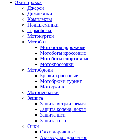
Экипировка
Джерси
Дождевики
Комплекты
Подшлемники
Термобелье
Мотокуртки
Мотоботы
Мотоботы дорожные
Мотоботы кроссовые
Мотоботы спортивные
Мотокроссовки
Мотобрюки
Брюки кроссовые
Мотобрюки туринг
Мотоджинсы
Мотоперчатки
Защита
Защита встраиваемая
Защита колена, локтя
Защита шеи
Защита тела
Очки
Очки дорожные
Аксессуары для очков