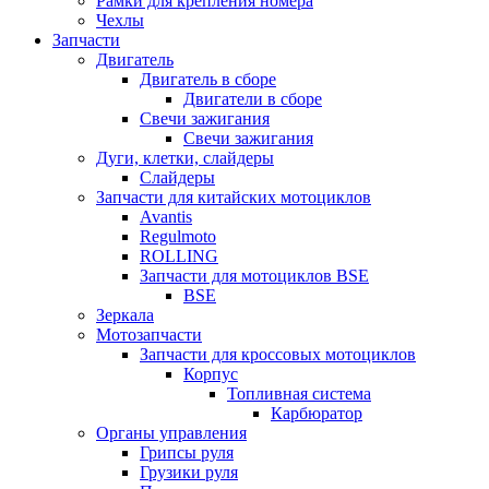
Рамки для крепления номера
Чехлы
Запчасти
Двигатель
Двигатель в сборе
Двигатели в сборе
Свечи зажигания
Свечи зажигания
Дуги, клетки, слайдеры
Слайдеры
Запчасти для китайских мотоциклов
Avantis
Regulmoto
ROLLING
Запчасти для мотоциклов BSE
BSE
Зеркала
Мотозапчасти
Запчасти для кроссовых мотоциклов
Корпус
Топливная система
Карбюратор
Органы управления
Грипсы руля
Грузики руля