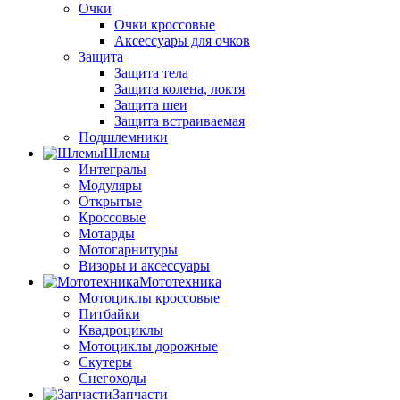
Очки
Очки кроссовые
Аксессуары для очков
Защита
Защита тела
Защита колена, локтя
Защита шеи
Защита встраиваемая
Подшлемники
Шлемы
Интегралы
Модуляры
Открытые
Кроссовые
Мотарды
Мотогарнитуры
Визоры и аксессуары
Мототехника
Мотоциклы кроссовые
Питбайки
Квадроциклы
Мотоциклы дорожные
Скутеры
Снегоходы
Запчасти