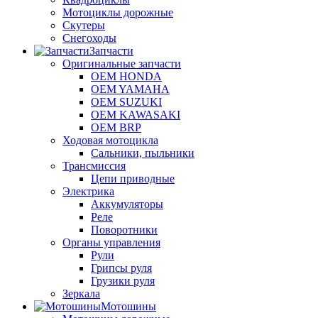
Мотоциклы дорожные
Скутеры
Снегоходы
Запчасти
Оригинальные запчасти
OEM HONDA
OEM YAMAHA
OEM SUZUKI
OEM KAWASAKI
OEM BRP
Ходовая мотоцикла
Сальники, пыльники
Трансмиссия
Цепи приводные
Электрика
Аккумуляторы
Реле
Поворотники
Органы управления
Рули
Грипсы руля
Грузики руля
Зеркала
Мотошины