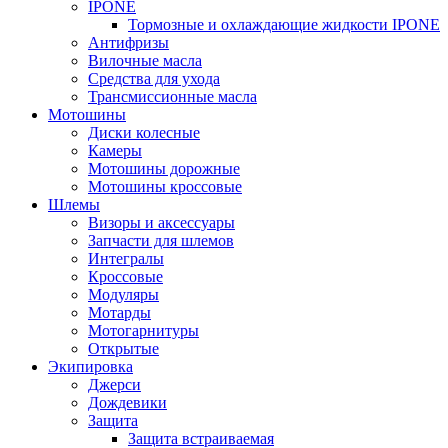
IPONE
Тормозные и охлаждающие жидкости IPONE
Антифризы
Вилочные масла
Средства для ухода
Трансмиссионные масла
Мотошины
Диски колесные
Камеры
Мотошины дорожные
Мотошины кроссовые
Шлемы
Визоры и аксессуары
Запчасти для шлемов
Интегралы
Кроссовые
Модуляры
Мотарды
Мотогарнитуры
Открытые
Экипировка
Джерси
Дождевики
Защита
Защита встраиваемая