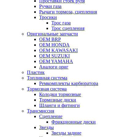
Проставки стоек руля
Ручки газа
Рычаги тормоза, сцепления
Тросики
Трос газа
Трос сцепления
Оригинальные запчасти
OEM BRP
OEM HONDA
OEM KAWASAKI
OEM SUZUKI
OEM YAMAHA
Аналоги ориг
Пластик
Топливная система
Ремкомплекты карбюратора
Тормозная система
Колодки тормозные
Тормозные диски
Шланги и фитинги
Трансмиссия
Cцепление
Фрикционные диски
Звезды
Звезды задние