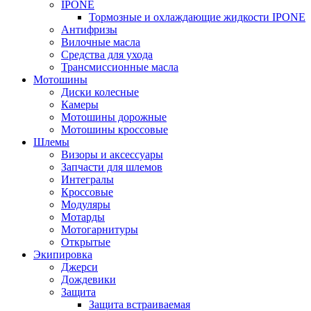
IPONE
Тормозные и охлаждающие жидкости IPONE
Антифризы
Вилочные масла
Средства для ухода
Трансмиссионные масла
Мотошины
Диски колесные
Камеры
Мотошины дорожные
Мотошины кроссовые
Шлемы
Визоры и аксессуары
Запчасти для шлемов
Интегралы
Кроссовые
Модуляры
Мотарды
Мотогарнитуры
Открытые
Экипировка
Джерси
Дождевики
Защита
Защита встраиваемая