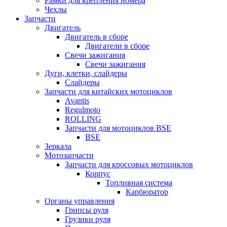
Рамки для крепления номера
Чехлы
Запчасти
Двигатель
Двигатель в сборе
Двигатели в сборе
Свечи зажигания
Свечи зажигания
Дуги, клетки, слайдеры
Слайдеры
Запчасти для китайских мотоциклов
Avantis
Regulmoto
ROLLING
Запчасти для мотоциклов BSE
BSE
Зеркала
Мотозапчасти
Запчасти для кроссовых мотоциклов
Корпус
Топливная система
Карбюратор
Органы управления
Грипсы руля
Грузики руля