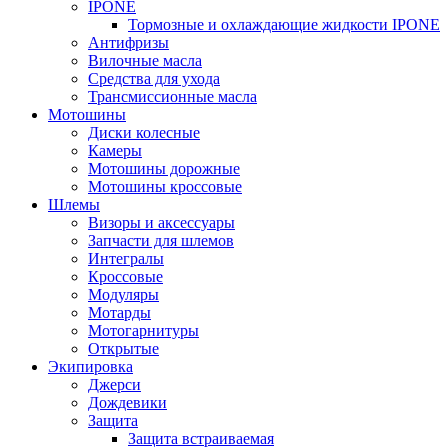
IPONE
Тормозные и охлаждающие жидкости IPONE
Антифризы
Вилочные масла
Средства для ухода
Трансмиссионные масла
Мотошины
Диски колесные
Камеры
Мотошины дорожные
Мотошины кроссовые
Шлемы
Визоры и аксессуары
Запчасти для шлемов
Интегралы
Кроссовые
Модуляры
Мотарды
Мотогарнитуры
Открытые
Экипировка
Джерси
Дождевики
Защита
Защита встраиваемая