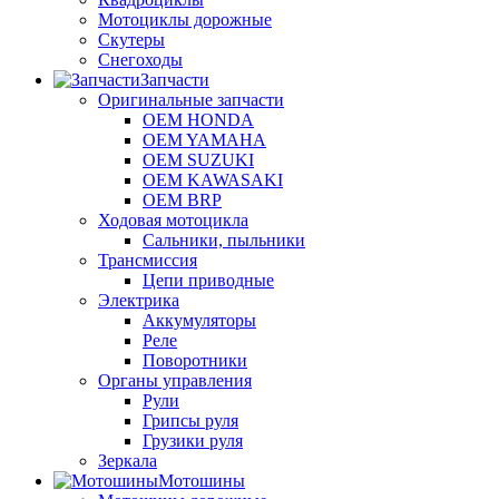
Мотоциклы дорожные
Скутеры
Снегоходы
Запчасти
Оригинальные запчасти
OEM HONDA
OEM YAMAHA
OEM SUZUKI
OEM KAWASAKI
OEM BRP
Ходовая мотоцикла
Сальники, пыльники
Трансмиссия
Цепи приводные
Электрика
Аккумуляторы
Реле
Поворотники
Органы управления
Рули
Грипсы руля
Грузики руля
Зеркала
Мотошины