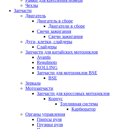
Рамки для крепления номера
Чехлы
Запчасти
Двигатель
Двигатель в сборе
Двигатели в сборе
Свечи зажигания
Свечи зажигания
Дуги, клетки, слайдеры
Слайдеры
Запчасти для китайских мотоциклов
Avantis
Regulmoto
ROLLING
Запчасти для мотоциклов BSE
BSE
Зеркала
Мотозапчасти
Запчасти для кроссовых мотоциклов
Корпус
Топливная система
Карбюратор
Органы управления
Грипсы руля
Грузики руля