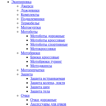
Экипировка
Джерси
Дождевики
Комплекты
Подшлемники
Термобелье
Мотокуртки
Мотоботы
Мотоботы дорожные
Мотоботы кроссовые
Мотоботы спортивные
Мотокроссовки
Мотобрюки
Брюки кроссовые
Мотобрюки туринг
Мотоджинсы
Мотоперчатки
Защита
Защита встраиваемая
Защита колена, локтя
Защита шеи
Защита тела
Очки
Очки дорожные
Аксессуары для очков