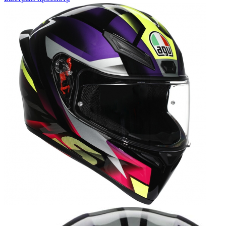
имеет
несколько
вариаций.
Опции
можно
выбрать
на
странице
товара.