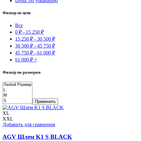
Цена: по убыванию
Фильтр по цене
Все
0
₽
-
15 250
₽
15 250
₽
-
30 500
₽
30 500
₽
-
45 750
₽
45 750
₽
-
61 000
₽
61 000
₽
+
Фильтр по размерам
Применить
XL
XXL
Добавить для сравнения
AGV Шлем K1 S BLACK