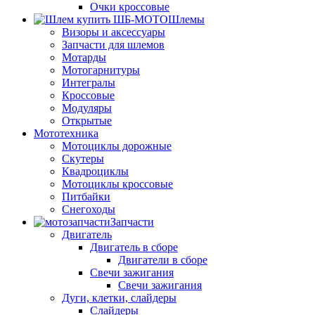
Очки кроссовые
Шлемы
Визоры и аксессуары
Запчасти для шлемов
Мотарды
Мотогарнитуры
Интегралы
Кроссовые
Модуляры
Открытые
Мототехника
Мотоциклы дорожные
Скутеры
Квадроциклы
Мотоциклы кроссовые
Питбайки
Снегоходы
Запчасти
Двигатель
Двигатель в сборе
Двигатели в сборе
Свечи зажигания
Свечи зажигания
Дуги, клетки, слайдеры
Слайдеры