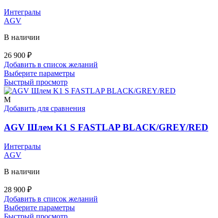
Интегралы
AGV
В наличии
26 900
₽
Добавить в список желаний
Этот
Выберите параметры
товар
Быстрый просмотр
имеет
несколько
M
вариаций.
Добавить для сравнения
Опции
можно
AGV Шлем K1 S FASTLAP BLACK/GREY/RED
выбрать
на
Интегралы
странице
AGV
товара.
В наличии
28 900
₽
Добавить в список желаний
Этот
Выберите параметры
товар
Быстрый просмотр