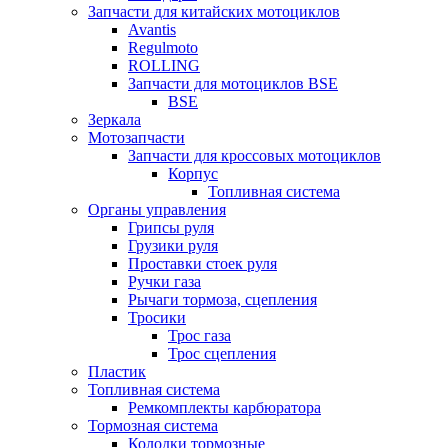
Запчасти для китайских мотоциклов
Avantis
Regulmoto
ROLLING
Запчасти для мотоциклов BSE
BSE
Зеркала
Мотозапчасти
Запчасти для кроссовых мотоциклов
Корпус
Топливная система
Органы управления
Грипсы руля
Грузики руля
Проставки стоек руля
Ручки газа
Рычаги тормоза, сцепления
Тросики
Трос газа
Трос сцепления
Пластик
Топливная система
Ремкомплекты карбюратора
Тормозная система
Колодки тормозные