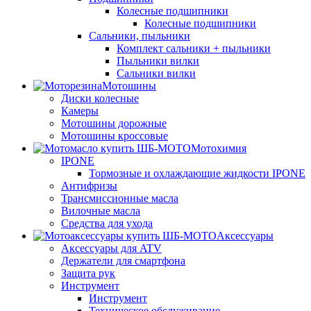
Колесные подшипники
Колесные подшипники
Сальники, пыльники
Комплект сальники + пыльники
Пыльники вилки
Сальники вилки
Мотошины
Диски колесные
Камеры
Мотошины дорожные
Мотошины кроссовые
Мотохимия
IPONE
Тормозные и охлаждающие жидкости IPONE
Антифризы
Трансмиссионные масла
Вилочные масла
Средства для ухода
Аксессуары
Аксессуары для ATV
Держатели для смартфона
Защита рук
Инструмент
Инструмент
Техническое обслуживание