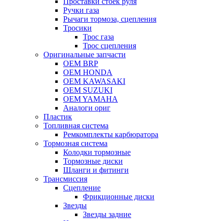
Проставки стоек руля
Ручки газа
Рычаги тормоза, сцепления
Тросики
Трос газа
Трос сцепления
Оригинальные запчасти
OEM BRP
OEM HONDA
OEM KAWASAKI
OEM SUZUKI
OEM YAMAHA
Аналоги ориг
Пластик
Топливная система
Ремкомплекты карбюратора
Тормозная система
Колодки тормозные
Тормозные диски
Шланги и фитинги
Трансмиссия
Cцепление
Фрикционные диски
Звезды
Звезды задние