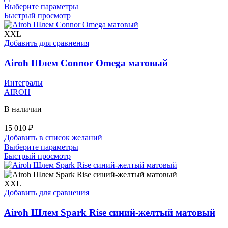
Этот
Выберите параметры
товар
Быстрый просмотр
имеет
несколько
XXL
вариаций.
Добавить для сравнения
Опции
можно
Airoh Шлем Connor Omega матовый
выбрать
на
Интегралы
странице
AIROH
товара.
В наличии
15 010
₽
Добавить в список желаний
Этот
Выберите параметры
товар
Быстрый просмотр
имеет
несколько
вариаций.
XXL
Опции
Добавить для сравнения
можно
выбрать
Airoh Шлем Spark Rise синий-желтый матовый
на