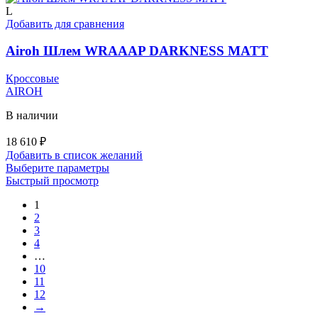
несколько
L
вариаций.
Добавить для сравнения
Опции
можно
Airoh Шлем WRAAAP DARKNESS MATT
выбрать
на
Кроссовые
странице
AIROH
товара.
В наличии
18 610
₽
Добавить в список желаний
Этот
Выберите параметры
товар
Быстрый просмотр
имеет
1
несколько
2
вариаций.
3
Опции
4
можно
…
выбрать
10
на
11
странице
12
товара.
→