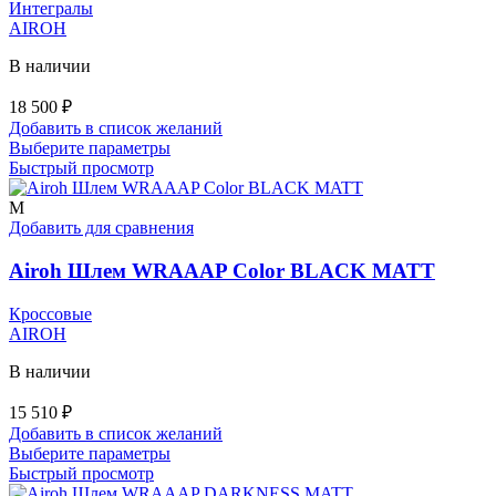
странице
Интегралы
товара.
AIROH
В наличии
18 500
₽
Добавить в список желаний
Этот
Выберите параметры
товар
Быстрый просмотр
имеет
несколько
M
вариаций.
Добавить для сравнения
Опции
можно
Airoh Шлем WRAAAP Color BLACK MATT
выбрать
на
Кроссовые
странице
AIROH
товара.
В наличии
15 510
₽
Добавить в список желаний
Этот
Выберите параметры
товар
Быстрый просмотр
имеет