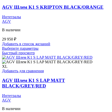
можно
выбрать
AGV Шлем K1 S KRIPTON BLACK/ORANGE
на
странице
Интегралы
товара.
AGV
В наличии
29 950
₽
Добавить в список желаний
Этот
Выберите параметры
товар
Быстрый просмотр
имеет
несколько
вариаций.
XL
Опции
Добавить для сравнения
можно
выбрать
AGV Шлем K1 S LAP MATT
на
BLACK/GREY/RED
странице
товара.
Интегралы
AGV
В наличии