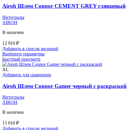
Airoh Шлем Connor CEMENT GREY глянцевый
Интегралы
AIROH
В наличии
12 910
₽
Добавить в список желаний
Этот
Выберите параметры
товар
Быстрый просмотр
имеет
несколько
XL
вариаций.
Добавить для сравнения
Опции
можно
Airoh Шлем Connor Gamer черный с раскраской
выбрать
на
Интегралы
странице
AIROH
товара.
В наличии
15 010
₽
Добавить в список желаний