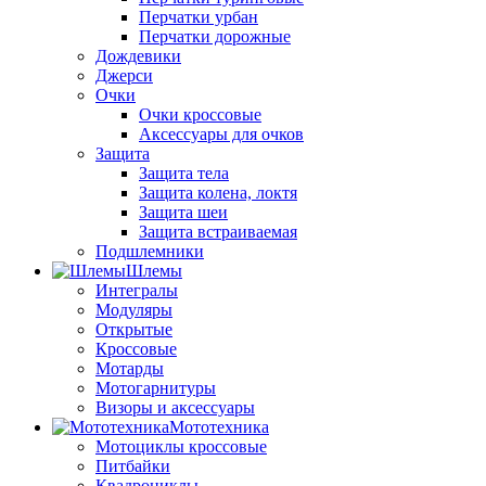
Перчатки урбан
Перчатки дорожные
Дождевики
Джерси
Очки
Очки кроссовые
Аксессуары для очков
Защита
Защита тела
Защита колена, локтя
Защита шеи
Защита встраиваемая
Подшлемники
Шлемы
Интегралы
Модуляры
Открытые
Кроссовые
Мотарды
Мотогарнитуры
Визоры и аксессуары
Мототехника
Мотоциклы кроссовые
Питбайки
Квадроциклы