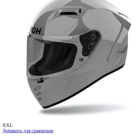
можно
выбрать
на
странице
товара.
XXL
Добавить для сравнения