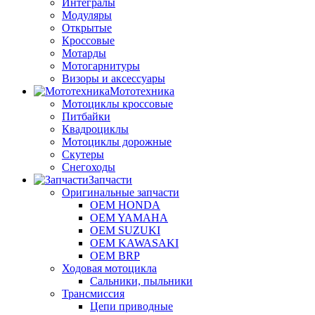
Интегралы
Модуляры
Открытые
Кроссовые
Мотарды
Мотогарнитуры
Визоры и аксессуары
Мототехника
Мотоциклы кроссовые
Питбайки
Квадроциклы
Мотоциклы дорожные
Скутеры
Снегоходы
Запчасти
Оригинальные запчасти
OEM HONDA
OEM YAMAHA
OEM SUZUKI
OEM KAWASAKI
OEM BRP
Ходовая мотоцикла
Сальники, пыльники
Трансмиссия
Цепи приводные