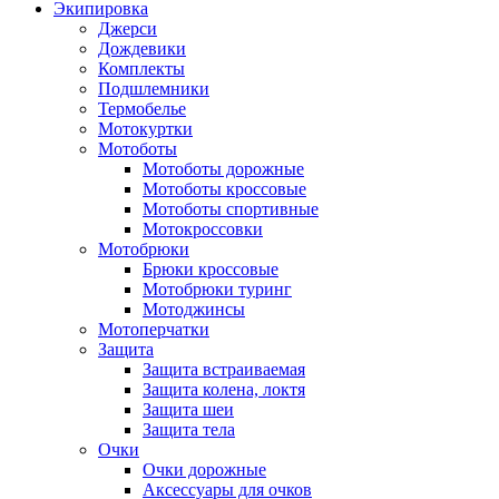
Экипировка
Джерси
Дождевики
Комплекты
Подшлемники
Термобелье
Мотокуртки
Мотоботы
Мотоботы дорожные
Мотоботы кроссовые
Мотоботы спортивные
Мотокроссовки
Мотобрюки
Брюки кроссовые
Мотобрюки туринг
Мотоджинсы
Мотоперчатки
Защита
Защита встраиваемая
Защита колена, локтя
Защита шеи
Защита тела
Очки
Очки дорожные
Аксессуары для очков