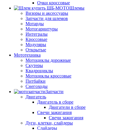
Очки кроссовые
Шлемы
Визоры и аксессуары
Запчасти для шлемов
Мотарды
Мотогарнитуры
Интегралы
Кроссовые
Модуляры
Открытые
Мототехника
Мотоциклы дорожные
Скутеры
Квадроциклы
Мотоциклы кроссовые
Питбайки
Снегоходы
Запчасти
Двигатель
Двигатель в сборе
Двигатели в сборе
Свечи зажигания
Свечи зажигания
Дуги, клетки, слайдеры
Слайдеры