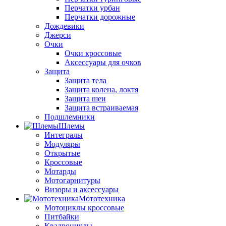
Перчатки урбан
Перчатки дорожные
Дождевики
Джерси
Очки
Очки кроссовые
Аксессуары для очков
Защита
Защита тела
Защита колена, локтя
Защита шеи
Защита встраиваемая
Подшлемники
Шлемы
Интегралы
Модуляры
Открытые
Кроссовые
Мотарды
Мотогарнитуры
Визоры и аксессуары
Мототехника
Мотоциклы кроссовые
Питбайки
Квадроциклы