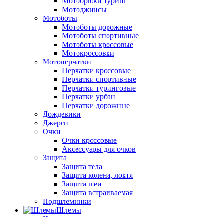
Мотобрюки туринг
Мотоджинсы
Мотоботы
Мотоботы дорожные
Мотоботы спортивные
Мотоботы кроссовые
Мотокроссовки
Мотоперчатки
Перчатки кроссовые
Перчатки спортивные
Перчатки туринговые
Перчатки урбан
Перчатки дорожные
Дождевики
Джерси
Очки
Очки кроссовые
Аксессуары для очков
Защита
Защита тела
Защита колена, локтя
Защита шеи
Защита встраиваемая
Подшлемники
Шлемы