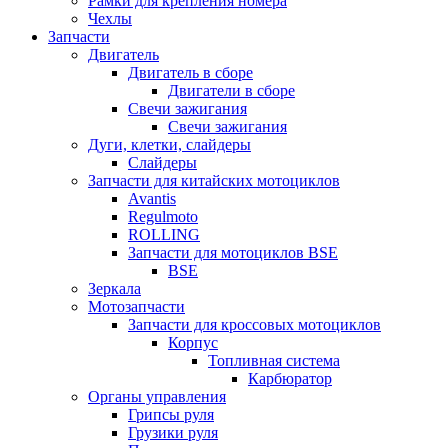
Рамки для крепления номера
Чехлы
Запчасти
Двигатель
Двигатель в сборе
Двигатели в сборе
Свечи зажигания
Свечи зажигания
Дуги, клетки, слайдеры
Слайдеры
Запчасти для китайских мотоциклов
Avantis
Regulmoto
ROLLING
Запчасти для мотоциклов BSE
BSE
Зеркала
Мотозапчасти
Запчасти для кроссовых мотоциклов
Корпус
Топливная система
Карбюратор
Органы управления
Грипсы руля
Грузики руля