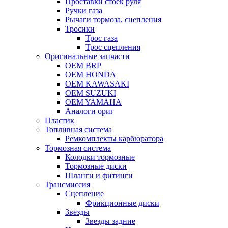
Проставки стоек руля
Ручки газа
Рычаги тормоза, сцепления
Тросики
Трос газа
Трос сцепления
Оригинальные запчасти
OEM BRP
OEM HONDA
OEM KAWASAKI
OEM SUZUKI
OEM YAMAHA
Аналоги ориг
Пластик
Топливная система
Ремкомплекты карбюратора
Тормозная система
Колодки тормозные
Тормозные диски
Шланги и фитинги
Трансмиссия
Cцепление
Фрикционные диски
Звезды
Звезды задние