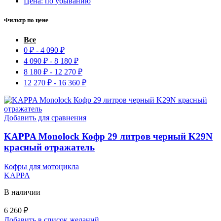
Цена: по убыванию
Фильтр по цене
Все
0
₽
-
4 090
₽
4 090
₽
-
8 180
₽
8 180
₽
-
12 270
₽
12 270
₽
-
16 360
₽
Добавить для сравнения
KAPPA Monolock Кофр 29 литров черный K29N
красный отражатель
Кофры для мотоцикла
KAPPA
В наличии
6 260
₽
Добавить в список желаний