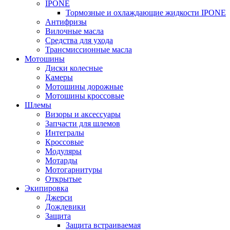
IPONE
Тормозные и охлаждающие жидкости IPONE
Антифризы
Вилочные масла
Средства для ухода
Трансмиссионные масла
Мотошины
Диски колесные
Камеры
Мотошины дорожные
Мотошины кроссовые
Шлемы
Визоры и аксессуары
Запчасти для шлемов
Интегралы
Кроссовые
Модуляры
Мотарды
Мотогарнитуры
Открытые
Экипировка
Джерси
Дождевики
Защита
Защита встраиваемая