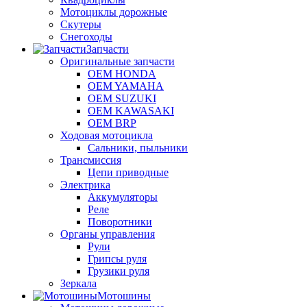
Мотоциклы дорожные
Скутеры
Снегоходы
Запчасти
Оригинальные запчасти
OEM HONDA
OEM YAMAHA
OEM SUZUKI
OEM KAWASAKI
OEM BRP
Ходовая мотоцикла
Сальники, пыльники
Трансмиссия
Цепи приводные
Электрика
Аккумуляторы
Реле
Поворотники
Органы управления
Рули
Грипсы руля
Грузики руля
Зеркала
Мотошины