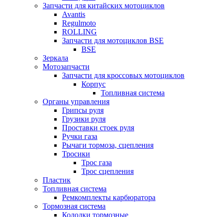
Запчасти для китайских мотоциклов
Avantis
Regulmoto
ROLLING
Запчасти для мотоциклов BSE
BSE
Зеркала
Мотозапчасти
Запчасти для кроссовых мотоциклов
Корпус
Топливная система
Органы управления
Грипсы руля
Грузики руля
Проставки стоек руля
Ручки газа
Рычаги тормоза, сцепления
Тросики
Трос газа
Трос сцепления
Пластик
Топливная система
Ремкомплекты карбюратора
Тормозная система
Колодки тормозные