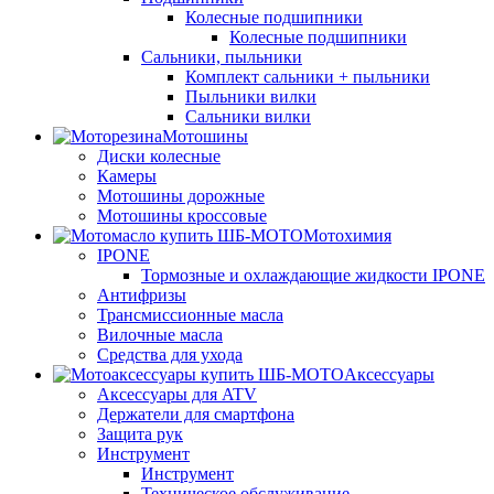
Колесные подшипники
Колесные подшипники
Сальники, пыльники
Комплект сальники + пыльники
Пыльники вилки
Сальники вилки
Мотошины
Диски колесные
Камеры
Мотошины дорожные
Мотошины кроссовые
Мотохимия
IPONE
Тормозные и охлаждающие жидкости IPONE
Антифризы
Трансмиссионные масла
Вилочные масла
Средства для ухода
Аксессуары
Аксессуары для ATV
Держатели для смартфона
Защита рук
Инструмент
Инструмент
Техническое обслуживание