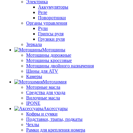
Электрика
Аккумуляторы
Реле
Поворотники
Органы управления
Рули
Грипсы руля
Грузики руля
Зеркала
Мотошины
Мотошины дорожные
Мотошины кроссовые
Мотошины двойного назначения
Шины для ATV
Камеры
Мотохимия
Моторные масла
Средства для ухода
Вилочные масла
IPONE
Аксессуары
Кофры и сумки
Подставки, трапы, подкаты
Чехлы
Рамки для крепления номера