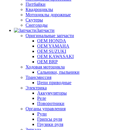
Питбайки
Квадроциклы
Мотоциклы дорожные
Скутеры
Снегоходы
Запчасти
Оригинальные запчасти
OEM HONDA
OEM YAMAHA
OEM SUZUKI
OEM KAWASAKI
OEM BRP
Ходовая мотоцикла
Сальники, пыльники
Трансмиссия
Цепи приводные
Электрика
Аккумуляторы
Реле
Поворотники
Органы управления
Рули
Грипсы руля
Грузики руля
Зеркала