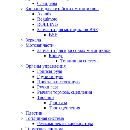
Слайдеры
Запчасти для китайских мотоциклов
Avantis
Regulmoto
ROLLING
Запчасти для мотоциклов BSE
BSE
Зеркала
Мотозапчасти
Запчасти для кроссовых мотоциклов
Корпус
Топливная система
Органы управления
Грипсы руля
Грузики руля
Проставки стоек руля
Ручки газа
Рычаги тормоза, сцепления
Тросики
Трос газа
Трос сцепления
Пластик
Топливная система
Ремкомплекты карбюратора
Тормозная система