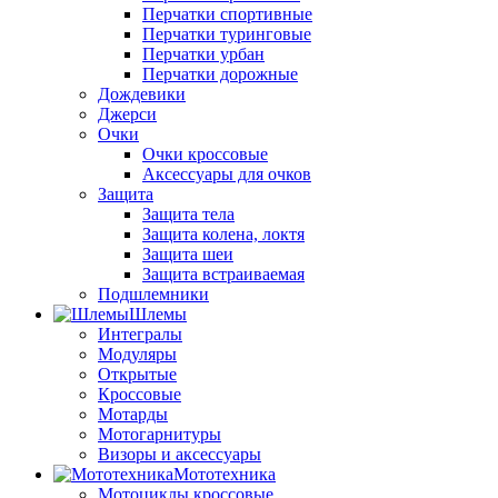
Перчатки спортивные
Перчатки туринговые
Перчатки урбан
Перчатки дорожные
Дождевики
Джерси
Очки
Очки кроссовые
Аксессуары для очков
Защита
Защита тела
Защита колена, локтя
Защита шеи
Защита встраиваемая
Подшлемники
Шлемы
Интегралы
Модуляры
Открытые
Кроссовые
Мотарды
Мотогарнитуры
Визоры и аксессуары
Мототехника
Мотоциклы кроссовые