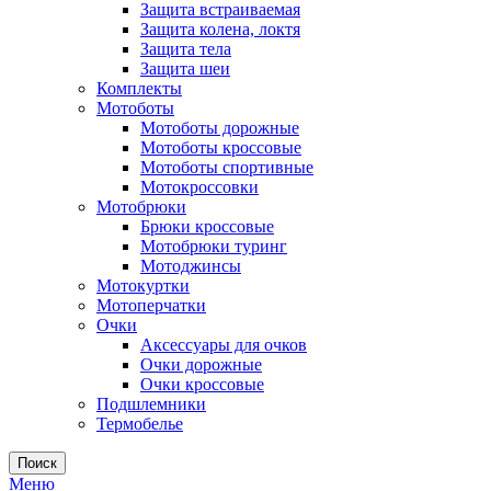
Защита встраиваемая
Защита колена, локтя
Защита тела
Защита шеи
Комплекты
Мотоботы
Мотоботы дорожные
Мотоботы кроссовые
Мотоботы спортивные
Мотокроссовки
Мотобрюки
Брюки кроссовые
Мотобрюки туринг
Мотоджинсы
Мотокуртки
Мотоперчатки
Очки
Аксессуары для очков
Очки дорожные
Очки кроссовые
Подшлемники
Термобелье
Поиск
Меню