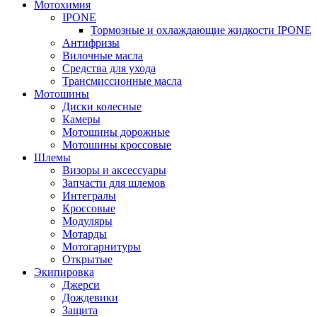
Мотохимия
IPONE
Тормозные и охлаждающие жидкости IPONE
Антифризы
Вилочные масла
Средства для ухода
Трансмиссионные масла
Мотошины
Диски колесные
Камеры
Мотошины дорожные
Мотошины кроссовые
Шлемы
Визоры и аксессуары
Запчасти для шлемов
Интегралы
Кроссовые
Модуляры
Мотарды
Мотогарнитуры
Открытые
Экипировка
Джерси
Дождевики
Защита