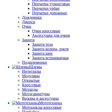
Перчатки туринговые
Перчатки урбан
Перчатки дорожные
Дождевики
Джерси
Очки
Очки кроссовые
Аксессуары для очков
Защита
Защита тела
Защита колена, локтя
Защита шеи
Защита встраиваемая
Подшлемники
Шлемы
Интегралы
Модуляры
Открытые
Кроссовые
Мотарды
Мотогарнитуры
Визоры и аксессуары
Мототехника
Мотоциклы кроссовые
Питбайки