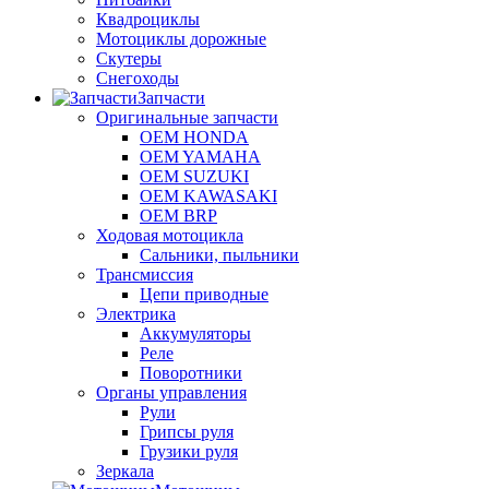
Квадроциклы
Мотоциклы дорожные
Скутеры
Снегоходы
Запчасти
Оригинальные запчасти
OEM HONDA
OEM YAMAHA
OEM SUZUKI
OEM KAWASAKI
OEM BRP
Ходовая мотоцикла
Сальники, пыльники
Трансмиссия
Цепи приводные
Электрика
Аккумуляторы
Реле
Поворотники
Органы управления
Рули
Грипсы руля
Грузики руля
Зеркала