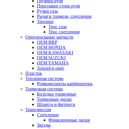
Грузики руля
Проставки стоек руля
Ручки газа
Рычаги тормоза, сцепления
Тросики
Трос газа
Трос сцепления
Оригинальные запчасти
OEM BRP
OEM HONDA
OEM KAWASAKI
OEM SUZUKI
OEM YAMAHA
Аналоги ориг
Пластик
Топливная система
Ремкомплекты карбюратора
Тормозная система
Колодки тормозные
Тормозные диски
Шланги и фитинги
Трансмиссия
Cцепление
Фрикционные диски
Звезды