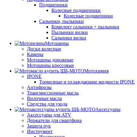
Подшипники
Колесные подшипники
Колесные подшипники
Сальники, пыльники
Комплект сальники + пыльники
Пыльники вилки
Сальники вилки
Мотошины
Диски колесные
Камеры
Мотошины дорожные
Мотошины кроссовые
Мотохимия
IPONE
Тормозные и охлаждающие жидкости IPONE
Антифризы
Трансмиссионные масла
Вилочные масла
Средства для ухода
Аксессуары
Аксессуары для ATV
Держатели для смартфона
Защита рук
Инструмент
Инструмент