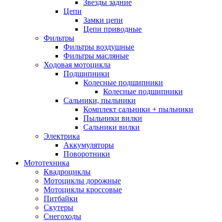
Звезды задние
Цепи
Замки цепи
Цепи приводные
Фильтры
Фильтры воздушные
Фильтры масляные
Ходовая мотоцикла
Подшипники
Колесные подшипники
Колесные подшипники
Сальники, пыльники
Комплект сальники + пыльники
Пыльники вилки
Сальники вилки
Электрика
Аккумуляторы
Поворотники
Мототехника
Квадроциклы
Мотоциклы дорожные
Мотоциклы кроссовые
Питбайки
Скутеры
Снегоходы